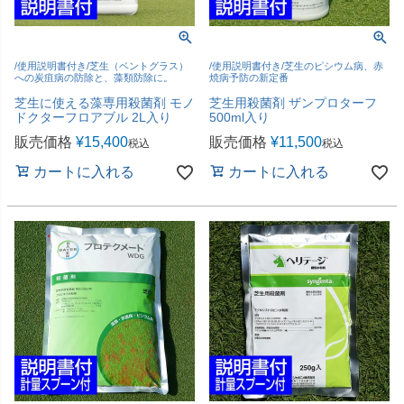
/使用説明書付き/芝生（ベントグラス）
/使用説明書付き/芝生のピシウム病、赤
への炭疽病の防除と、藻類防除に。
焼病予防の新定番
芝生に使える藻専用殺菌剤 モノ
芝生用殺菌剤 ザンプロターフ
ドクターフロアブル 2L入り
500ml入り
販売価格
¥
15,400
販売価格
¥
11,500
税込
税込
カートに入れる
カートに入れる