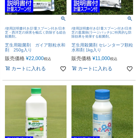
/使用説明書付き/計量スプーン付き/日本
/使用説明書付き/計量スプーン付き/日本
芝・西洋芝の病害を幅広く防除する総合
芝の葉腐病(ラージパッチ)に特異的な防
殺菌剤。
除効果を発揮する殺菌剤。
芝生用殺菌剤 ガイア顆粒水和
芝生用殺菌剤 セレンターフ顆粒
剤 250g入り
水和剤 1kg入り
販売価格
¥
22,000
販売価格
¥
11,000
税込
税込
カートに入れる
カートに入れる