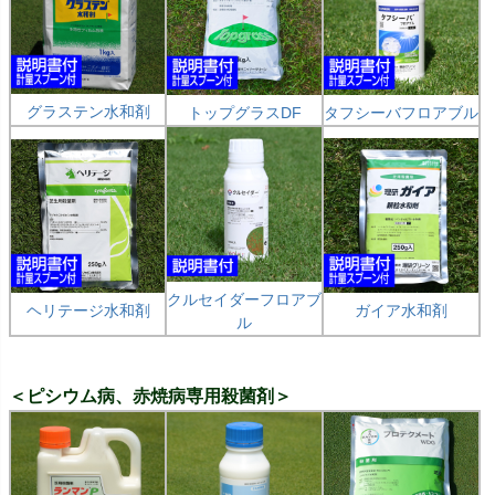
グラステン水和剤
トップグラスDF
タフシーバフロアブル
クルセイダーフロアブ
ヘリテージ水和剤
ガイア水和剤
ル
＜ピシウム病、赤焼病専用殺菌剤＞