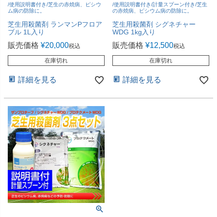
/使用説明書付き/芝生の赤焼病、ピシウ
/使用説明書付き/計量スプーン付き/芝生
ム病の防除に。
の赤焼病、ピシウム病の防除に。
芝生用殺菌剤 ランマンPフロア
芝生用殺菌剤 シグネチャー
ブル 1L入り
WDG 1kg入り
販売価格
¥
20,000
販売価格
¥
12,500
税込
税込
在庫切れ
在庫切れ
詳細を見る
詳細を見る