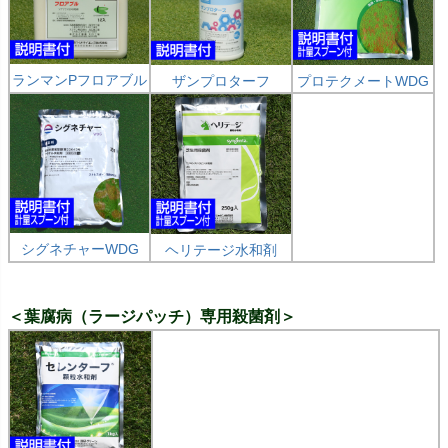
ランマンPフロアブル
ザンプロターフ
プロテクメートWDG
シグネチャーWDG
ヘリテージ水和剤
＜葉腐病（ラージパッチ）専用殺菌剤＞