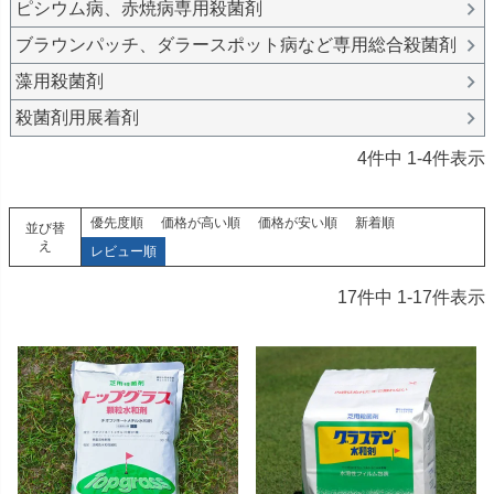
ピシウム病、赤焼病専用殺菌剤
ブラウンパッチ、ダラースポット病など専用総合殺菌剤
藻用殺菌剤
殺菌剤用展着剤
4
件中
1
-
4
件表示
優先度順
価格が高い順
価格が安い順
新着順
並び替
え
レビュー順
17
件中
1
-
17
件表示