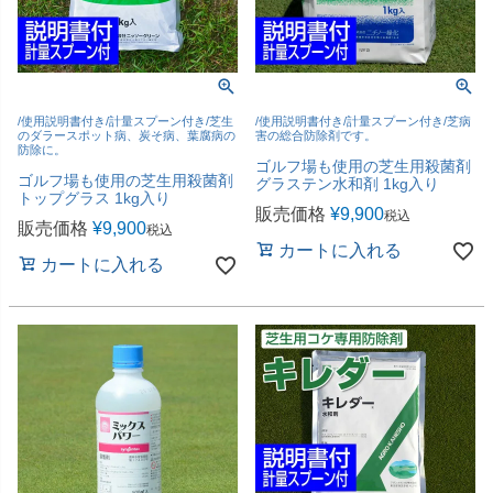
/使用説明書付き/計量スプーン付き/芝生
/使用説明書付き/計量スプーン付き/芝病
のダラースポット病、炭そ病、葉腐病の
害の総合防除剤です。
防除に。
ゴルフ場も使用の芝生用殺菌剤
ゴルフ場も使用の芝生用殺菌剤
グラステン水和剤 1kg入り
トップグラス 1kg入り
販売価格
¥
9,900
税込
販売価格
¥
9,900
税込
カートに入れる
カートに入れる