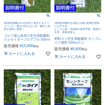
/使用説明書付き/日本芝に発生するラー
/使用説明書付き/種まき後の初期生育時
ジパッチ・春はげ症をはじめ、幅広い病
におすすめ。
害を同時に防除！
ピシウム病、赤焼病の病害予防。根部の
生育・発根促進も。
ゴルフ場も使用の芝生用殺菌剤
肥料入り芝生用殺菌剤 サンブレ
クルセイダーフロアブル 500ml
イク液剤 500ml入り
販売価格
¥
15,000
税込
販売価格
¥
6,600
税込
カートに入れる
カートに入れる