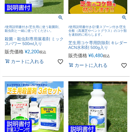
/使用説明書付き/芝生用に使う殺菌剤、
/使用説明書付き/計量スプーン付き/芝生
殺虫剤と一緒に使ってください。
全般（高麗芝やベントグラス）のコケ類
を速効的に枯らします。
殺菌・殺虫剤専用展着剤 ミック
芝生用コケ専用防除剤 キレダー
スパワー 500ml入り
ACN水和剤 500g入り
販売価格
¥
2,200
税込
販売価格
¥
6,480
税込
カートに入れる
カートに入れる