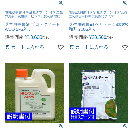
/使用説明書付き/計量スプーン付き/芝生
/使用説明書付き/計量スプーン付き/広範
の藻類、炭疽病、ピシウム病の防除に。
囲の病害を同時に防除できます！
芝生用殺菌剤 プロテクメート
芝生用殺菌剤 ヘリテージ顆粒水
WDG 2kg入り
和剤 250g入り
販売価格
¥
13,600
販売価格
¥
23,500
税込
税込
カートに入れる
カートに入れる