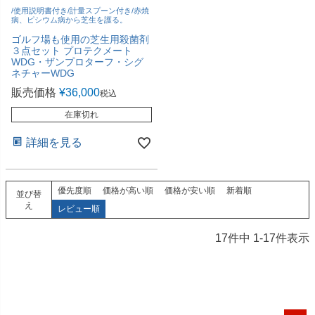
/使用説明書付き/計量スプーン付き/赤焼
病、ピシウム病から芝生を護る。
ゴルフ場も使用の芝生用殺菌剤
３点セット プロテクメート
WDG・ザンプロターフ・シグ
ネチャーWDG
販売価格
¥
36,000
税込
在庫切れ
詳細を見る
優先度順
価格が高い順
価格が安い順
新着順
並び替
え
レビュー順
17
件中
1
-
17
件表示