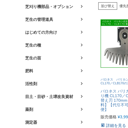
並び替え
優先
芝刈り機部品・オプション
芝生の管理道具
はじめての方向け
芝生の種
芝生の苗
肥料
バロネス バリカ
活性剤
CL170／CLB17
バロネス バリ
り機 CL170／
目土・目砂・土壌改良資材
替え刃 170m
料】【代引不
薬剤
便】
販売価格
¥
3,9
測定器
詳細を見る