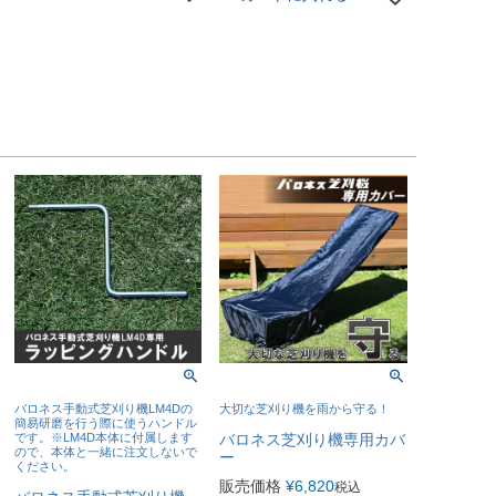
バロネス手動式芝刈り機LM4Dの
大切な芝刈り機を雨から守る！
簡易研磨を行う際に使うハンドル
です。※LM4D本体に付属します
バロネス芝刈り機専用カバ
ので、本体と一緒に注文しないで
ー
ください。
販売価格
¥
6,820
税込