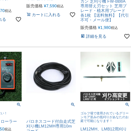
カン 芝刈り機 FW-BB8A
販売価格
¥
7,590
専用替え刃セット 芝用ブ
税込
570
レード・植木用ブレード
税込
カートに入れる
各1枚 【送料無料】【代引
れる
不可・メール便】
販売価格
¥
1,980
税込
詳細を見る
ない！
ゴルフ場で使用されているグリー
ンモア並みの低刈りがあなたのお
トローラー
バロネスコード付自走式芝
庭で可能になります！
刈り機LM12MH専用10m
550
LM12MH、LMB12用刈り
税込
コード