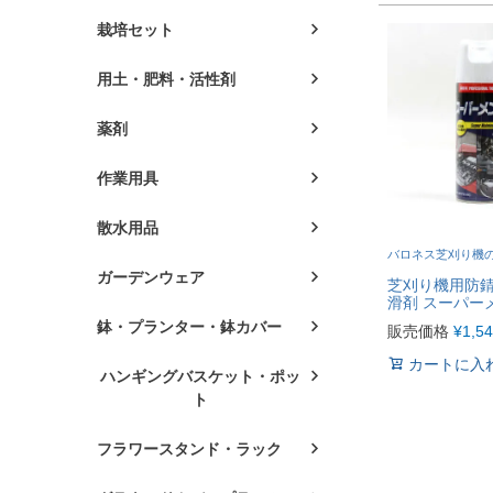
栽培セット
用土・肥料・活性剤
薬剤
作業用具
散水用品
バロネス芝刈り機
ガーデンウェア
芝刈り機用防
滑剤 スーパー
鉢・プランター・鉢カバー
販売価格
¥
1,5
カートに入
ハンギングバスケット・ポッ
ト
フラワースタンド・ラック