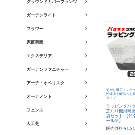
グラウンドカバープランツ
ガーデンライト
フラワー
家庭菜園
エクステリア
ガーデンファニチャー
アーチ・オベリスク
芝刈り機刃メンテ
沖縄県や離島へも
オーナメント
タイプ
ラッピングパウダ
フェンス
芝刈り機用研磨剤
袋セット 【代
ール便】
人工芝
販売価格
¥
1,2