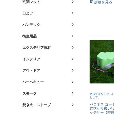
玄関マット
詳細を見る
日よけ
ハンモック
衛生用品
エクステリア資材
インテリア
アウトドア
バーベキュー
スモーク
充電できなくなっ
として。
バロネス コー
焚き火・ストーブ
式芝刈り機LM
ッテリー【交換