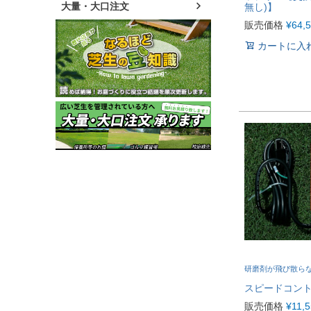
大量・大口注文
無し)】
販売価格
¥
64,
カートに入
研磨剤が飛び散ら
スピードコン
販売価格
¥
11,