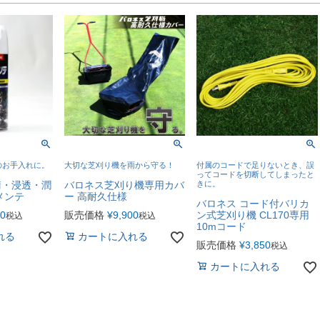
のお手入れに。
大切な芝刈り機を雨から守る！
付属のコードで足りないとき、誤
ってコードを切断してしまったと
錆・浸透・潤
バロネス芝刈り機専用カバ
きに。
メンテ
ー 高耐久仕様
バロネス コード付バリカ
40
販売価格
¥
9,900
ン式芝刈り機 CL170専用
税込
税込
10mコード
れる
カートに入れる
販売価格
¥
3,850
税込
カートに入れる