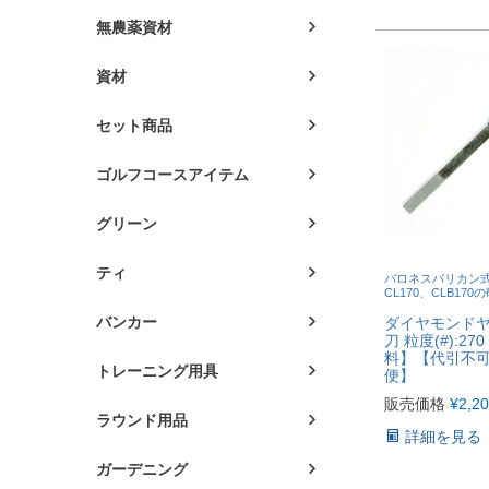
無農薬資材
資材
セット商品
ゴルフコースアイテム
グリーン
ティ
バロネスバリカン
CL170、CLB170
バンカー
ダイヤモンドヤ
刀 粒度(#):2
料】【代引不
トレーニング用具
便】
販売価格
¥
2,2
ラウンド用品
詳細を見る
ガーデニング