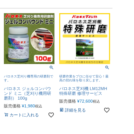
バロネス芝刈り機専用の研磨剤で
研磨作業をプロに任せて安心！最
す。
高の切れ味を取り戻します。
バロネス ジェルコンパウ
バロネス芝刈機 LM12MH
ンド ミニ（芝刈り機用研
特殊研磨 修理サービス
磨剤） 100g
販売価格
¥
72,600
税込
販売価格
¥
1,980
税込
詳細を見る
カートに入れる