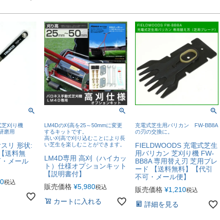
式芝刈り機
LM4Dの刈高を25～50mmに変更
充電式芝生用バリカン FW-BB8A
の研磨用
するキットです。
の刃の交換に。
高い刈高で刈り込むことにより長
スリ 形状:
い芝生を楽しむことができます。
FIELDWOODS 充電式芝生
70【送料無
用バリカン 芝刈り機 FW-
LM4D専用 高刈（ハイカッ
可・メール
BB8A 専用替え刃 芝用ブレ
ト）仕様オプションキット
ード 【送料無料】【代引
【説明書付】
不可・メール便】
00
税込
販売価格
¥
5,980
税込
販売価格
¥
1,210
税込
カートに入れる
詳細を見る