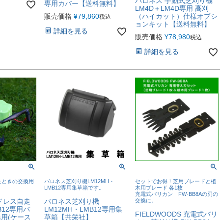
バロネス 手動式芝刈り機
専用カバー【送料無料】
LM4D＋LM4D専用 高刈
販売価格
¥
79,860
（ハイカット）仕様オプシ
税込
ョンキット【送料無料】
詳細を見る
販売価格
¥
78,980
税込
詳細を見る
たときの交換用
バロネス芝刈り機LM12MH・
セットでお得！芝用ブレードと植
LMB12専用集草箱です。
木用ブレード 各1枚
充電式バリカン FW-BB8Aの刃の
ドレス自走
バロネス芝刈り機
交換に。
B12専用バ
LM12MH・LMB12専用集
FIELDWOODS 充電式バリ
用(ケース
草箱【共栄社】