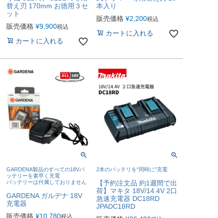
替え刃 170mm お徳用３セ
本入り
ット
販売価格
¥
2,200
税込
販売価格
¥
9,900
税込
カートに入れる
カートに入れる
GARDENA製品のすべての18Vバ
2本のバッテリを“同時に”充電
ッテリーを素早く充電
バッテリーは付属しておりません
【予約注文品 約1週間で出
荷】マキタ 18V/14.4V 2口
GARDENA ガルデナ 18V
急速充電器 DC18RD
充電器
JPADC18RD
販売価格
¥
10,780
税込