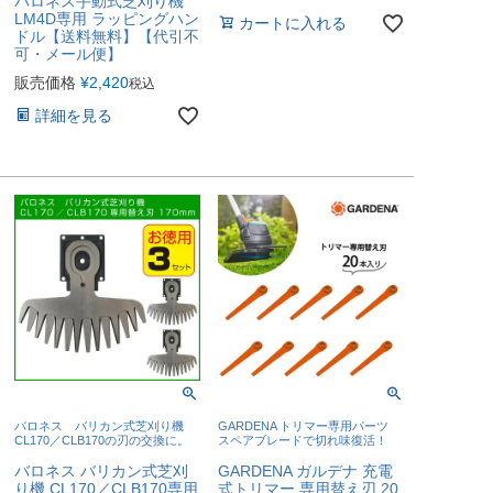
バロネス手動式芝刈り機
LM4D専用 ラッピングハン
カートに入れる
ドル【送料無料】【代引不
可・メール便】
販売価格
¥
2,420
税込
詳細を見る
バロネス バリカン式芝刈り機
GARDENA トリマー専用パーツ
CL170／CLB170の刃の交換に。
スペアブレードで切れ味復活！
バロネス バリカン式芝刈
GARDENA ガルデナ 充電
り機 CL170／CLB170専用
式トリマー 専用替え刃 20