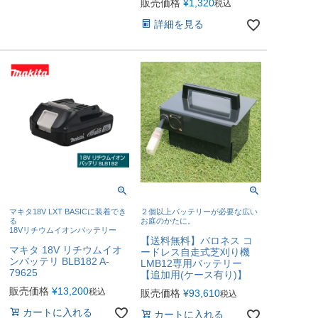
販売価格
¥
1,320
税込
詳細を見る
マキタ18V LXT BASICに装着でき
２個以上バッテリーが必要な広い
る
お庭のかたに。
18Vリチウムイオンバッテリー
【送料無料】バロネス コ
マキタ 18V リチウムイオ
ードレス自走式芝刈り機
ンバッテリ BLB182 A-
LMB12専用バッテリー
79625
【追加用(ケース有り)】
販売価格
¥
13,200
税込
販売価格
¥
93,610
税込
カートに入れる
カートに入れる