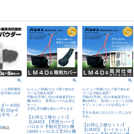
ナンス用研磨剤
/レビュー特典/ゴルフ場で使われ
/レビュー特典/ゴルフ場で使われ
発送可能な粉末
ている刃物を採用！
ている刃物を採用！
手動式(手押し式)の本格派芝刈り
手動式(手押し式)の本格派芝刈り
機LM4Dと、専用カバーのお得な
機LM4Dと、高刈(ハイカット)仕様
ー #200
セット。
オプションキットのお得なセッ
大切な芝刈機を雨から守ります。
ト。
 20g×5
芝生を長めに仕上げたい方におす
引不可・メ
【お得な２種セット♪】
すめ。
【LM4D】【専用カバー】
【お得な２種セット♪】
バロネス 手動式芝刈り機
10
税込
【LM4D】【ハイカット】
LM4D＋バロネス芝刈り機