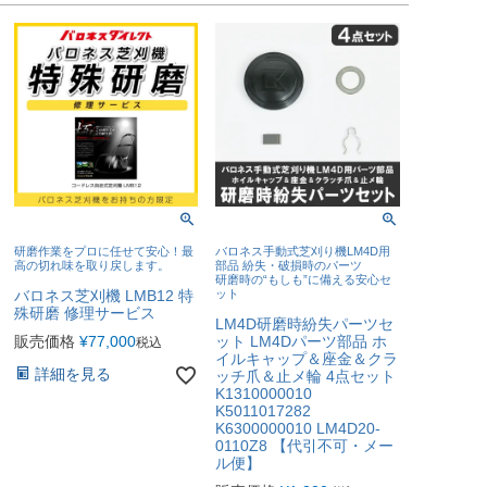
研磨作業をプロに任せて安心！最
バロネス手動式芝刈り機LM4D用
高の切れ味を取り戻します。
部品 紛失・破損時のパーツ
研磨時の“もしも”に備える安心セ
バロネス芝刈機 LMB12 特
ット
殊研磨 修理サービス
LM4D研磨時紛失パーツセ
販売価格
¥
77,000
ット LM4Dパーツ部品 ホ
税込
イルキャップ＆座金＆クラ
詳細を見る
ッチ爪＆止メ輪 4点セット
K1310000010
K5011017282
K6300000010 LM4D20-
0110Z8 【代引不可・メー
ル便】