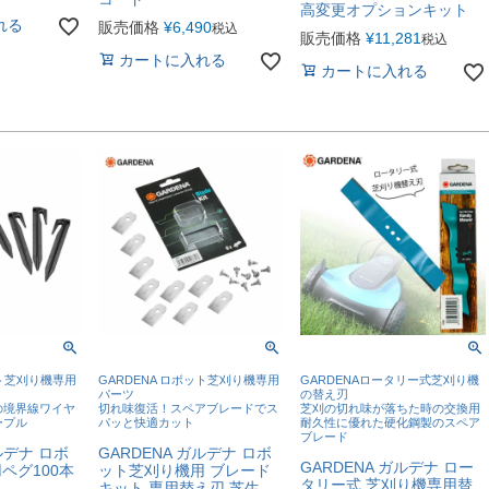
高変更オプションキット
れる
販売価格
¥
6,490
税込
販売価格
¥
11,281
税込
カートに入れる
カートに入れる
ット芝刈り機専用
GARDENA ロボット芝刈り機専用
GARDENAロータリー式芝刈り機
パーツ
の替え刃
の境界線ワイヤ
切れ味復活！スペアブレードでス
芝刈の切れ味が落ちた時の交換用
ープル
パッと快適カット
耐久性に優れた硬化鋼製のスペア
ブレード
ルデナ ロボ
GARDENA ガルデナ ロボ
GARDENA ガルデナ ロー
ペグ100本
ット芝刈り機用 ブレード
タリー式 芝刈り機専用替
キット 専用替え刃 芝生