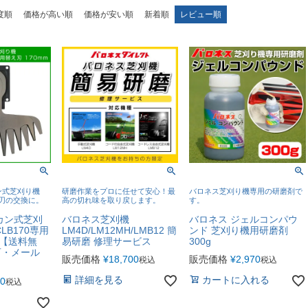
度順
価格が高い順
価格が安い順
新着順
レビュー順
ン式芝刈り機
研磨作業をプロに任せて安心！最
バロネス芝刈り機専用の研磨剤で
0の刃の交換に。
高の切れ味を取り戻します。
す。
カン式芝刈
バロネス芝刈機
バロネス ジェルコンパウ
CLB170専用
LM4D/LM12MH/LMB12 簡
ンド 芝刈り機用研磨剤
m【送料無
易研磨 修理サービス
300g
可・メール
販売価格
¥
18,700
販売価格
¥
2,970
税込
税込
詳細を見る
カートに入れる
90
税込