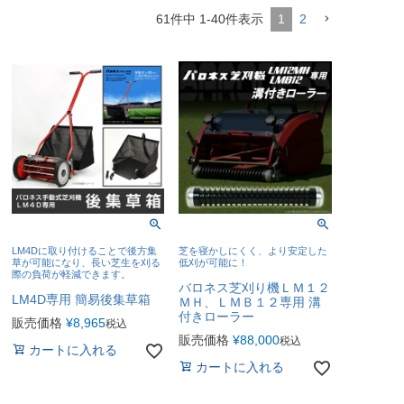
61
件中
1
-
40
件表示
1
2
LM4Dに取り付けることで後方集
芝を寝かしにくく、より安定した
草が可能になり、長い芝生を刈る
低刈が可能に！
際の負荷が軽減できます。
バロネス芝刈り機ＬＭ１２
LM4D専用 簡易後集草箱
ＭＨ、ＬＭＢ１２専用 溝
付きローラー
販売価格
¥
8,965
税込
販売価格
¥
88,000
税込
カートに入れる
カートに入れる