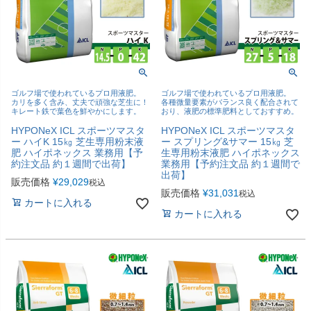
ゴルフ場で使われているプロ用液肥。
ゴルフ場で使われているプロ用液肥。
カリを多く含み、丈夫で頑強な芝生に！
各種微量要素がバランス良く配合されて
キレート鉄で葉色を鮮やかにします。
おり、液肥の標準肥料としておすすめ。
HYPONeX ICL スポーツマスタ
HYPONeX ICL スポーツマスタ
ー ハイK 15㎏ 芝生専用粉末液
ー スプリング&サマー 15㎏ 芝
肥 ハイポネックス 業務用【予
生専用粉末液肥 ハイポネックス
約注文品 約１週間で出荷】
業務用【予約注文品 約１週間で
出荷】
販売価格
¥
29,029
税込
販売価格
¥
31,031
税込
カートに入れる
カートに入れる