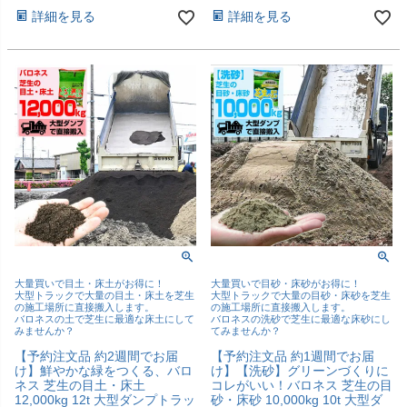
詳細を見る
詳細を見る
大量買いで目土・床土がお得に！
大量買いで目砂・床砂がお得に！
大型トラックで大量の目土・床土を芝生
大型トラックで大量の目砂・床砂を芝生
の施工場所に直接搬入します。
の施工場所に直接搬入します。
バロネスの土で芝生に最適な床土にして
バロネスの洗砂で芝生に最適な床砂にし
みませんか？
てみませんか？
【予約注文品 約2週間でお届
【予約注文品 約1週間でお届
け】鮮やかな緑をつくる、バロ
け】【洗砂】グリーンづくりに
ネス 芝生の目土・床土
コレがいい！バロネス 芝生の目
12,000kg 12t 大型ダンプトラッ
砂・床砂 10,000kg 10t 大型ダ