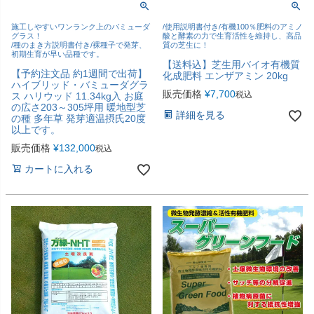
施工しやすいワンランク上のバミューダ
/使用説明書付き/有機100％肥料のアミノ
グラス！
酸と酵素の力で生育活性を維持し、高品
/種のまき方説明書付き/裸種子で発芽、
質の芝生に！
初期生育が早い品種です。
【送料込】芝生用バイオ有機質
【予約注文品 約1週間で出荷】
化成肥料 エンザアミン 20kg
ハイブリッド・バミューダグラ
販売価格
¥
7,700
税込
ス ハリウッド 11.34kg入 お庭
の広さ203～305坪用 暖地型芝
詳細を見る
の種 多年草 発芽適温摂氏20度
以上です。
販売価格
¥
132,000
税込
カートに入れる