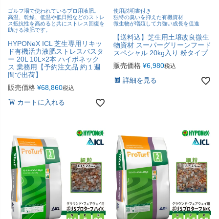
ゴルフ場で使われているプロ用液肥。
使用説明書付き
高温、乾燥、低温や低日照などのストレ
独特の臭いを抑えた有機資材
ス抵抗性を高めると共にストレス回復を
微生物が増殖して力強い成長を促進
助ける液肥です。
【送料込】芝生用土壌改良微生
HYPONeX ICL 芝生専用リキッ
物資材 スーパーグリーンフード
ド有機活力液肥ストレスバスタ
スペシャル 20kg入り 粉タイプ
ー 20L 10L×2本 ハイポネック
販売価格
¥
6,980
税込
ス 業務用【予約注文品 約１週
間で出荷】
詳細を見る
販売価格
¥
68,860
税込
カートに入れる