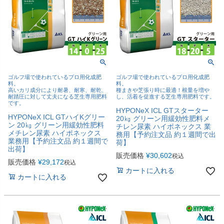
ゴルフ場で使われているプロ用化成肥
ゴルフ場で使われているプロ用化成肥
料。
料。
高いカリ成分により耐暑、耐寒、耐乾、
種まきや芝張り時に最適！根量を増や
耐踏圧に対して丈夫になる芝生専用肥料
し、活着を促進する芝生専用肥料です。
です。
HYPONeX ICL GTスターター
HYPONeX ICL GTハイKグリー
20㎏ グリーン用緩効性肥料メ
ン 20㎏ グリーン用緩効性肥料
チレン尿素 ハイポネックス 業
メチレン尿素 ハイポネックス
務用【予約注文品 約１週間で出
業務用【予約注文品 約１週間で
荷】
出荷】
販売価格
¥
30,602
税込
販売価格
¥
29,172
税込
カートに入れる
カートに入れる