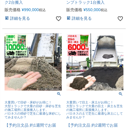
ク2台搬入
ンプトラック1台搬入
販売価格
¥
990,000
販売価格
¥
550,000
税込
税込
詳細を見る
詳細を見る
大量買いで目砂・床砂がお得に！
大量買いで目土・床土がお得に！
大型トラックで大量の目砂・床砂を芝生
大型トラックで大量の目土・床土を芝生
の施工場所に直接搬入します。
の施工場所に直接搬入します。
バロネスの焼砂で芝生に最適な床砂にし
バロネスの土で芝生に最適な床土にして
てみませんか？
みませんか？
【予約注文品 約1週間でお届
【予約注文品 約2週間でお届