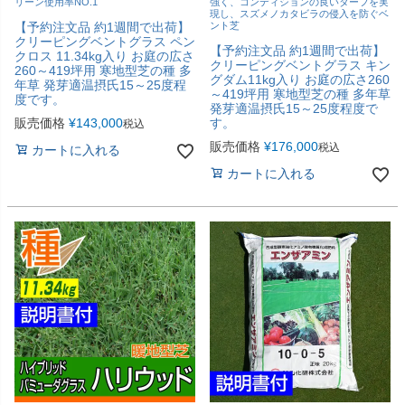
リーン使用率NO.1
強く、コンディションの良いターフを実
現し、スズメノカタビラの侵入を防ぐベ
【予約注文品 約1週間で出荷】
ント芝
クリーピングベントグラス ペン
【予約注文品 約1週間で出荷】
クロス 11.34kg入り お庭の広さ
クリーピングベントグラス キン
260～419坪用 寒地型芝の種 多
グダム11kg入り お庭の広さ260
年草 発芽適温摂氏15～25度程
～419坪用 寒地型芝の種 多年草
度です。
発芽適温摂氏15～25度程度で
販売価格
¥
143,000
す。
税込
販売価格
¥
176,000
税込
カートに入れる
カートに入れる