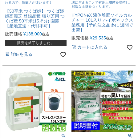
れるので、新鮮さが違います！
壌に与えることで有用土壌菌を増殖し、
肥沃な土壌をつくります。
【50平米 つくば姫】 つくば姫
HYPONeX 液体堆肥ソイルカル
姫高麗芝 登録品種 張り芝用 つ
チャー 10L入り ハイポネックス
くば産 50平米(15坪分) 園芸
業務用【予約注文品 約１週間で
【産地直送・代引不可】
出荷】
販売価格
¥
138,000
税込
販売価格
¥
29,535
税込
販売を終了しました。
カートに入れる
詳細を見る