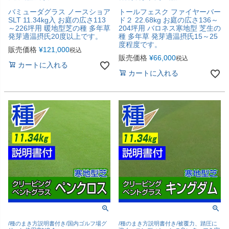
バミューダグラス ノースショア
トールフェスク ファイヤーバー
SLT 11.34kg入 お庭の広さ113
ド２ 22.68kg お庭の広さ136～
～226坪用 暖地型芝の種 多年草
204坪用 バロネス寒地型 芝生の
発芽適温摂氏20度以上です。
種 多年草 発芽適温摂氏15～25
度程度です。
販売価格
¥
121,000
税込
販売価格
¥
66,000
税込
カートに入れる
カートに入れる
/種のまき方説明書付き/国内ゴルフ場グ
/種のまき方説明書付き/被覆力、踏圧に