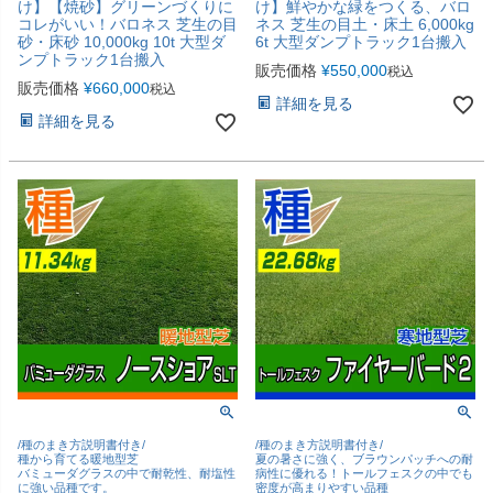
け】【焼砂】グリーンづくりに
け】鮮やかな緑をつくる、バロ
コレがいい！バロネス 芝生の目
ネス 芝生の目土・床土 6,000kg
砂・床砂 10,000kg 10t 大型ダ
6t 大型ダンプトラック1台搬入
ンプトラック1台搬入
販売価格
¥
550,000
税込
販売価格
¥
660,000
税込
詳細を見る
詳細を見る
/種のまき方説明書付き/
/種のまき方説明書付き/
種から育てる暖地型芝
夏の暑さに強く、ブラウンパッチへの耐
バミューダグラスの中で耐乾性、耐塩性
病性に優れる！トールフェスクの中でも
に強い品種です。
密度が高まりやすい品種