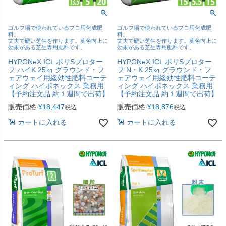
ゴルフ場で使われているプロ用化成肥
ゴルフ場で使われているプロ用化成肥
料。
料。
丈夫で硬い芝生を作ります。葉色向上に
丈夫で硬い芝生を作ります。葉色向上に
効果がある芝生専用肥料です。
効果がある芝生専用肥料です。
HYPONeX ICL ポリSプロター
HYPONeX ICL ポリSプロター
フ ハイK 25㎏ グラウンド・フ
フ N・K 25㎏ グラウンド・フ
ェアウェイ用緩効性肥料コーテ
ェアウェイ用緩効性肥料コーテ
ィング ハイポネックス 業務用
ィング ハイポネックス 業務用
【予約注文品 約１週間で出荷】
【予約注文品 約１週間で出荷】
販売価格
¥
18,447
販売価格
¥
18,876
税込
税込
カートに入れる
カートに入れる