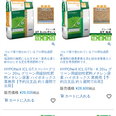
ゴルフ場で使われているプロ用化成肥
ゴルフ場で使われているプロ用化成肥
料。
料。
低温時の施肥にもおすすめ！葉色を濃く
多種類の微量要素を含む総合栄養素入り
鮮やかにする芝生専用肥料です。
の芝生専用肥料です。
HYPONeX ICL GTスーパーグリ
HYPONeX ICL GTN・K 20㎏ グ
ーン 20㎏ グリーン用緩効性肥
リーン用緩効性肥料メチレン尿
料メチレン尿素 ハイポネックス
素 ハイポネックス 業務用【予
業務用【予約注文品 約１週間で
約注文品 約１週間で出荷】
出荷】
販売価格
¥
28,600
税込
販売価格
¥
26,026
税込
カートに入れる
カートに入れる