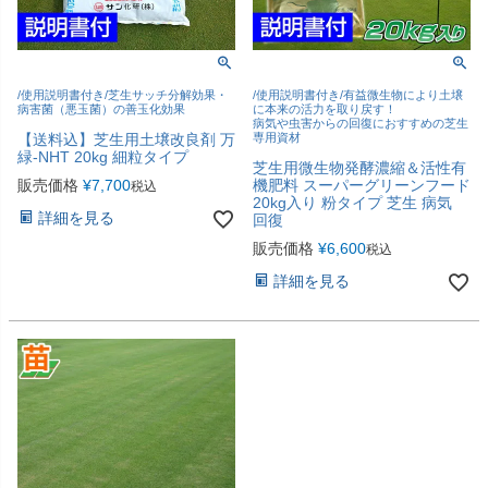
/使用説明書付き/芝生サッチ分解効果・
/使用説明書付き/有益微生物により土壌
病害菌（悪玉菌）の善玉化効果
に本来の活力を取り戻す！
病気や虫害からの回復におすすめの芝生
【送料込】芝生用土壌改良剤 万
専用資材
緑-NHT 20kg 細粒タイプ
芝生用微生物発酵濃縮＆活性有
販売価格
¥
7,700
機肥料 スーパーグリーンフード
税込
20kg入り 粉タイプ 芝生 病気
詳細を見る
回復
販売価格
¥
6,600
税込
詳細を見る