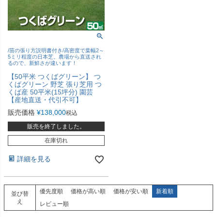
/苗の張り方説明書付き/高密度で葉幅2～
5ミリ程度の日本芝。農場から直送され
るので、新鮮さが違います！
【50平米 つくばグリーン】 つ
くばグリーン 野芝 張り芝用 つ
くば産 50平米(15坪分) 園芸
【産地直送・代引不可】
販売価格
¥
138,000
税込
販売を終了しました。
在庫切れ
詳細を見る
優先度順
価格が高い順
価格が安い順
新着順
並び替
え
レビュー順