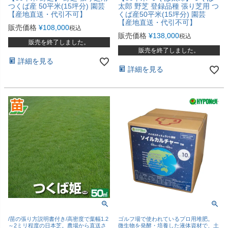
つくば産 50平米(15坪分) 園芸
太郎 野芝 登録品種 張り芝用 つ
【産地直送・代引不可】
くば産50平米(15坪分) 園芸
【産地直送・代引不可】
販売価格
¥
108,000
税込
販売価格
¥
138,000
税込
販売を終了しました。
販売を終了しました。
詳細を見る
詳細を見る
/苗の張り方説明書付き/高密度で葉幅1.2
ゴルフ場で使われているプロ用堆肥。
～2ミリ程度の日本芝。農場から直送さ
微生物を発酵・培養した液体資材で、土