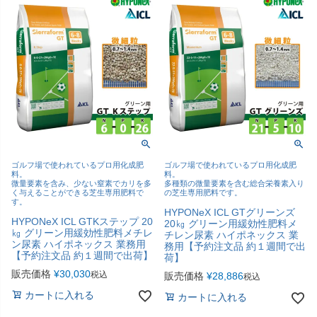
ゴルフ場で使われているプロ用化成肥
ゴルフ場で使われているプロ用化成肥
料。
料。
微量要素を含み、少ない窒素でカリを多
多種類の微量要素を含む総合栄養素入り
く与えることができる芝生専用肥料で
の芝生専用肥料です。
す。
HYPONeX ICL GTグリーンズ
HYPONeX ICL GTKステップ 20
20㎏ グリーン用緩効性肥料メ
㎏ グリーン用緩効性肥料メチレ
チレン尿素 ハイポネックス 業
ン尿素 ハイポネックス 業務用
務用【予約注文品 約１週間で出
【予約注文品 約１週間で出荷】
荷】
販売価格
¥
30,030
税込
販売価格
¥
28,886
税込
カートに入れる
カートに入れる