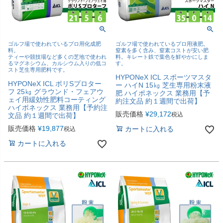
ゴルフ場で使われているプロ用化成肥
ゴルフ場で使われているプロ用液肥。
料。
窒素を多く含み、窒素コストが安い肥
ティーや競技場など多くの芝地で使われ
料。キレート鉄で葉色を鮮やかにしま
るマグネシウム、カルシウム入りの低コ
す。
スト芝生専用肥料です。
HYPONeX ICL スポーツマスタ
HYPONeX ICL ポリSプロター
ー ハイN 15㎏ 芝生専用粉末液
フ 25㎏ グラウンド・フェアウ
肥 ハイポネックス 業務用【予
ェイ用緩効性肥料コーティング
約注文品 約１週間で出荷】
ハイポネックス 業務用【予約注
販売価格
¥
29,172
税込
文品 約１週間で出荷】
販売価格
¥
19,877
カートに入れる
税込
カートに入れる