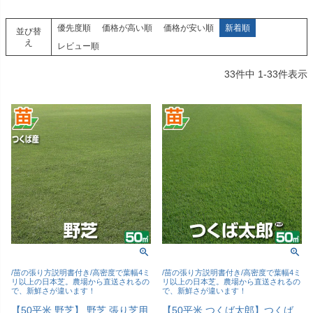
優先度順
価格が高い順
価格が安い順
新着順
並び替
え
レビュー順
33
件中
1
-
33
件表示
/苗の張り方説明書付き/高密度で葉幅4ミ
/苗の張り方説明書付き/高密度で葉幅4ミ
リ以上の日本芝。農場から直送されるの
リ以上の日本芝。農場から直送されるの
で、新鮮さが違います！
で、新鮮さが違います！
【50平米 野芝】 野芝 張り芝用
【50平米 つくば太郎】つくば