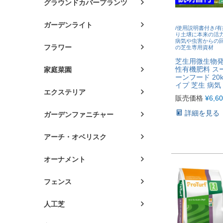
グラウンドカバープランツ
ガーデンライト
/使用説明書付き/
り土壌に本来の活
病気や虫害からの
フラワー
の芝生専用資材
芝生用微生物
性有機肥料 ス
家庭菜園
ーンフード 20
イプ 芝生 病気
エクステリア
販売価格
¥
6,6
詳細を見る
ガーデンファニチャー
アーチ・オベリスク
オーナメント
フェンス
人工芝