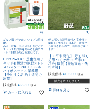
ゴルフ場で使われているプロ用液
/苗の張り方説明書付き/高密度で
肥。
葉幅4ミリ以上の日本芝。農場か
高温、乾燥、低温や低日照などの
ら直送されるので、新鮮さが違い
ストレス抵抗性を高めると共にス
ます！
トレス回復を助ける液肥です。
【50平米 野芝】 野芝 張り
HYPONeX ICL 芝生専用リ
芝用 つくば産 50平米(15
キッド有機活力液肥ストレ
坪分) 園芸【産地直送・代
スバスター 20L 10L×2本
引不可】
ハイポネックス 業務用
販売価格
¥
108,000
税込
【予約注文品 約１週間で
出荷】
販売を終了しました。
販売価格
¥
68,860
税込
詳細を見る
カートに入れる