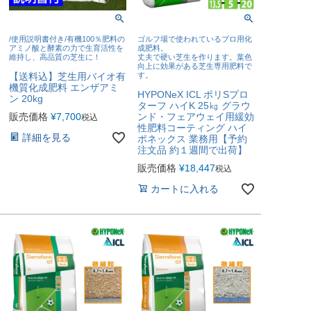
/使用説明書付き/有機100％肥料の
ゴルフ場で使われているプロ用化
アミノ酸と酵素の力で生育活性を
成肥料。
維持し、高品質の芝生に！
丈夫で硬い芝生を作ります。葉色
向上に効果がある芝生専用肥料で
【送料込】芝生用バイオ有
す。
機質化成肥料 エンザアミ
HYPONeX ICL ポリSプロ
ン 20kg
ターフ ハイK 25㎏ グラウ
販売価格
¥
7,700
ンド・フェアウェイ用緩効
税込
性肥料コーティング ハイ
詳細を見る
ポネックス 業務用【予約
注文品 約１週間で出荷】
販売価格
¥
18,447
税込
カートに入れる