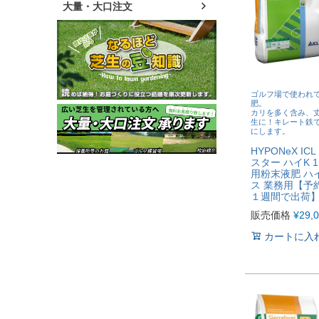
大量・大口注文
ゴルフ場で使われ
肥。
カリを多く含み、
生に！キレート鉄
にします。
HYPONeX I
スター ハイK 
用粉末液肥 ハ
ス 業務用【予
１週間で出荷
販売価格
¥
29,
カートに入