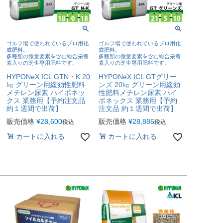
ゴルフ場で使われているプロ用化
ゴルフ場で使われているプロ用化
成肥料。
成肥料。
多種類の微量要素を含む総合栄養
多種類の微量要素を含む総合栄養
素入りの芝生専用肥料です。
素入りの芝生専用肥料です。
HYPONeX ICL GTN・K 20
HYPONeX ICL GTグリー
㎏ グリーン用緩効性肥料
ンズ 20㎏ グリーン用緩効
メチレン尿素 ハイポネッ
性肥料メチレン尿素 ハイ
クス 業務用【予約注文品
ポネックス 業務用【予約
約１週間で出荷】
注文品 約１週間で出荷】
販売価格
¥
28,600
販売価格
¥
28,886
税込
税込
カートに入れる
カートに入れる