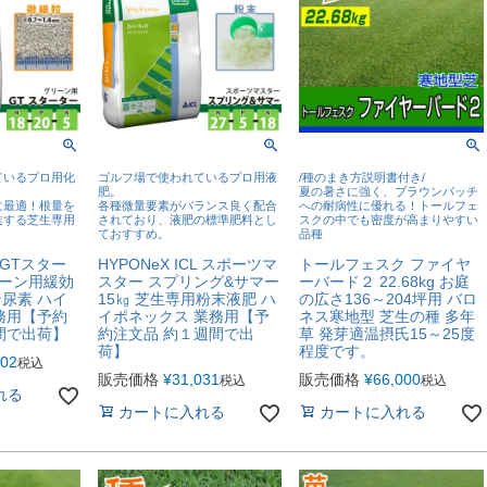
ているプロ用化
ゴルフ場で使われているプロ用液
/種のまき方説明書付き/
肥。
夏の暑さに強く、ブラウンパッチ
に最適！根量を
各種微量要素がバランス良く配合
への耐病性に優れる！トールフェ
進する芝生専用
されており、液肥の標準肥料とし
スクの中でも密度が高まりやすい
ておすすめ。
品種
L GTスター
HYPONeX ICL スポーツマ
トールフェスク ファイヤ
リーン用緩効
スター スプリング&サマー
ーバード２ 22.68kg お庭
尿素 ハイ
15㎏ 芝生専用粉末液肥 ハ
の広さ136～204坪用 バロ
務用【予約
イポネックス 業務用【予
ネス寒地型 芝生の種 多年
間で出荷】
約注文品 約１週間で出
草 発芽適温摂氏15～25度
荷】
程度です。
602
税込
販売価格
¥
31,031
販売価格
¥
66,000
税込
税込
れる
カートに入れる
カートに入れる