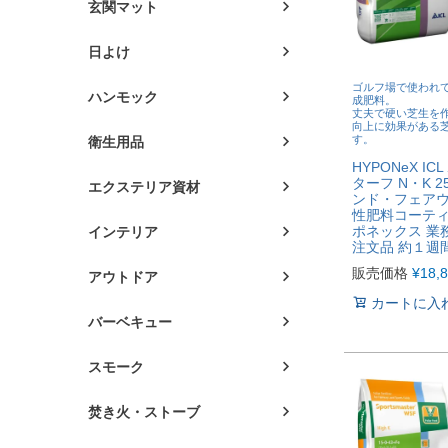
玄関マット
日よけ
ゴルフ場で使われ
ハンモック
成肥料。
丈夫で硬い芝生を
向上に効果がある
す。
衛生用品
HYPONeX IC
ターフ N・K 2
エクステリア資材
ンド・フェア
性肥料コーティ
ポネックス 業
インテリア
注文品 約１週
販売価格
¥
18,
アウトドア
カートに入
バーベキュー
スモーク
焚き火・ストーブ