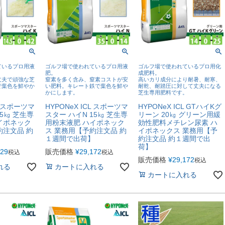
ているプロ用液
ゴルフ場で使われているプロ用液
ゴルフ場で使われているプロ用化
肥。
成肥料。
丈夫で頑強な芝
窒素を多く含み、窒素コストが安
高いカリ成分により耐暑、耐寒、
で葉色を鮮やか
い肥料。キレート鉄で葉色を鮮や
耐乾、耐踏圧に対して丈夫になる
かにします。
芝生専用肥料です。
CL スポーツマ
HYPONeX ICL スポーツマ
HYPONeX ICL GTハイKグ
15㎏ 芝生専
スター ハイN 15㎏ 芝生専
リーン 20㎏ グリーン用緩
イポネック
用粉末液肥 ハイポネック
効性肥料メチレン尿素 ハ
約注文品 約
ス 業務用【予約注文品 約
イポネックス 業務用【予
】
１週間で出荷】
約注文品 約１週間で出
荷】
029
販売価格
¥
29,172
税込
税込
販売価格
¥
29,172
税込
れる
カートに入れる
カートに入れる