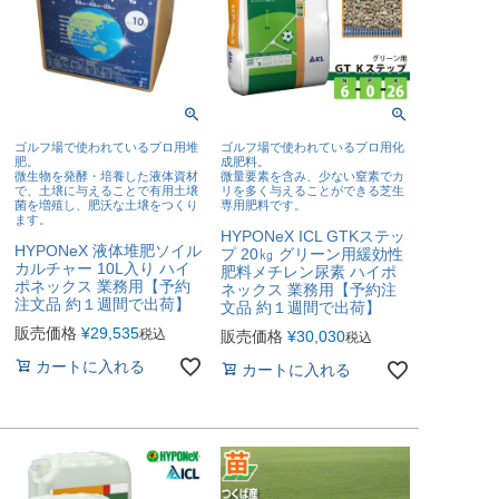
ゴルフ場で使われているプロ用堆
ゴルフ場で使われているプロ用化
肥。
成肥料。
微生物を発酵・培養した液体資材
微量要素を含み、少ない窒素でカ
で、土壌に与えることで有用土壌
リを多く与えることができる芝生
菌を増殖し、肥沃な土壌をつくり
専用肥料です。
ます。
HYPONeX ICL GTKステッ
HYPONeX 液体堆肥ソイル
プ 20㎏ グリーン用緩効性
カルチャー 10L入り ハイ
肥料メチレン尿素 ハイポ
ポネックス 業務用【予約
ネックス 業務用【予約注
注文品 約１週間で出荷】
文品 約１週間で出荷】
販売価格
¥
29,535
税込
販売価格
¥
30,030
税込
カートに入れる
カートに入れる