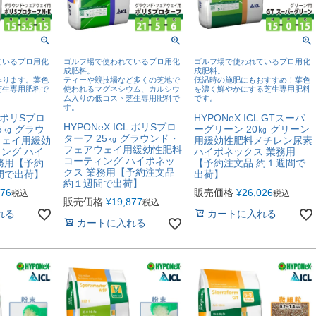
ているプロ用化
ゴルフ場で使われているプロ用化
ゴルフ場で使われているプロ用化
成肥料。
成肥料。
作ります。葉色
ティーや競技場など多くの芝地で
低温時の施肥にもおすすめ！葉色
芝生専用肥料で
使われるマグネシウム、カルシウ
を濃く鮮やかにする芝生専用肥料
ム入りの低コスト芝生専用肥料で
です。
す。
L ポリSプロ
HYPONeX ICL GTスーパ
HYPONeX ICL ポリSプロ
5㎏ グラウ
ーグリーン 20㎏ グリーン
ターフ 25㎏ グラウンド・
ウェイ用緩効
用緩効性肥料メチレン尿素
フェアウェイ用緩効性肥料
ング ハイ
ハイポネックス 業務用
コーティング ハイポネッ
務用【予約
【予約注文品 約１週間で
クス 業務用【予約注文品
間で出荷】
出荷】
約１週間で出荷】
876
販売価格
¥
26,026
税込
税込
販売価格
¥
19,877
税込
れる
カートに入れる
カートに入れる