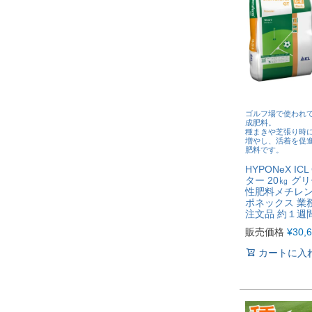
ゴルフ場で使われ
成肥料。
種まきや芝張り時
増やし、活着を促
肥料です。
HYPONeX IC
ター 20㎏ グ
性肥料メチレン
ポネックス 業
注文品 約１週
販売価格
¥
30,
カートに入