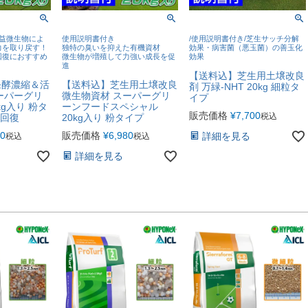
有益微生物によ
使用説明書付き
/使用説明書付き/芝生サッチ分解
力を取り戻す！
独特の臭いを抑えた有機資材
効果・病害菌（悪玉菌）の善玉化
回復におすすめ
微生物が増殖して力強い成長を促
効果
進
【送料込】芝生用土壌改良
発酵濃縮＆活
【送料込】芝生用土壌改良
剤 万緑-NHT 20kg 細粒タ
ーパーグリ
微生物資材 スーパーグリ
イプ
kg入り 粉タ
ーンフードスペシャル
販売価格
¥
7,700
税込
 回復
20kg入り 粉タイプ
00
販売価格
¥
6,980
詳細を見る
税込
税込
詳細を見る