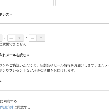
(
必
須
ドレス
)
(
必
須
)
と変更できません
入れメールを読む
(
ジンをご購読いただくと、新製品やセール情報をお届けします。またメ
必
ポンやプレゼントなどお得な情報をお届けします。
須
)
(
必
須
に同意する
)
保護方針
に同意する