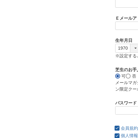
)
Ｅメールア
生年月日
※設定する
芝生のお手
可
否
メールマガ
ン限定クー
パスワード
会員規約
個人情報