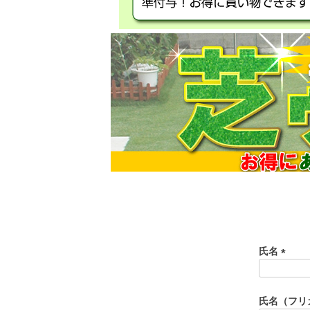
氏名
(
必
須
氏名（フリ