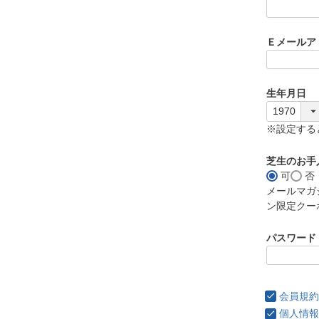
)
Ｅメールア
生年月日
※設定する
芝生のお手
可
否
メールマガ
ン限定クー
パスワード
会員規約
個人情報