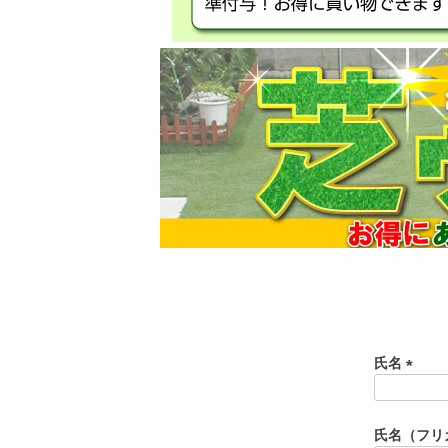
氏名
(
必
須
氏名（フリ