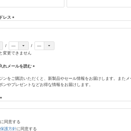
(
必
須
ドレス
)
(
必
須
)
と変更できません
入れメールを読む
(
ジンをご購読いただくと、新製品やセール情報をお届けします。またメ
必
ポンやプレゼントなどお得な情報をお届けします。
須
)
(
必
須
に同意する
)
保護方針
に同意する