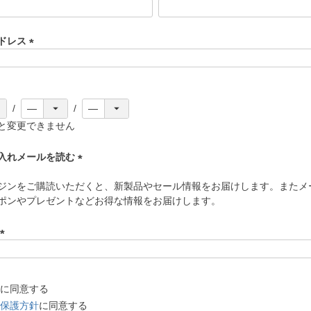
(
必
須
ドレス
)
(
必
須
)
と変更できません
入れメールを読む
(
ジンをご購読いただくと、新製品やセール情報をお届けします。またメ
必
ポンやプレゼントなどお得な情報をお届けします。
須
)
(
必
須
に同意する
)
保護方針
に同意する