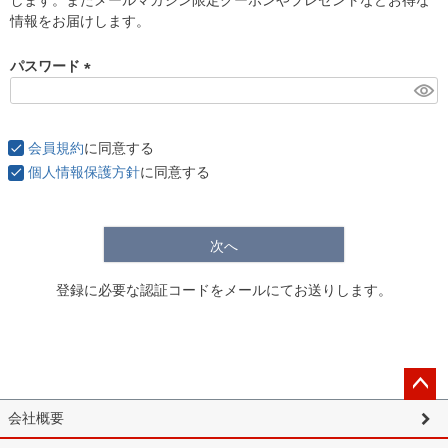
)
情報をお届けします。
パスワード
(
必
須
会員規約
に同意する
)
個人情報保護方針
に同意する
次へ
登録に必要な認証コードをメールにてお送りします。
ペー
会社概要
ジト