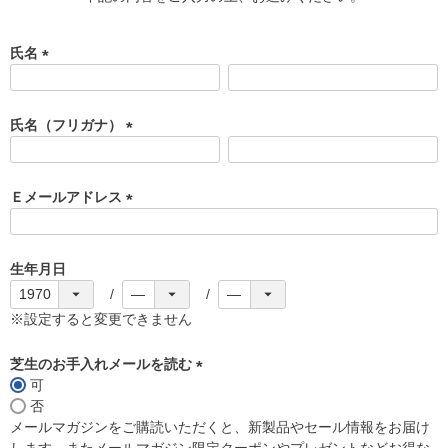
氏名
(
必
須
氏名（フリガナ）
)
(
必
須
Ｅメールアドレス
)
(
必
須
生年月日
)
※設定すると変更できません
芝生のお手入れメールを読む
可
(
否
必
メールマガジンをご購読いただくと、新製品やセール情報をお届け
須
します。またメールマガジン限定クーポンやプレゼントなどお得な