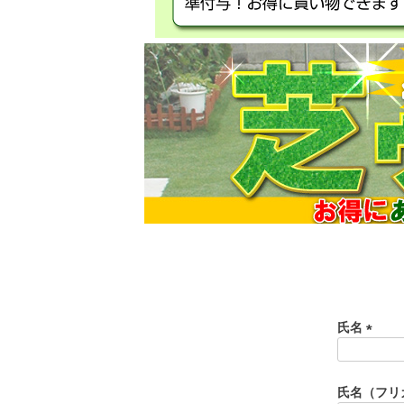
氏名
(
必
須
氏名（フリ