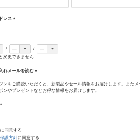
(
必
須
ドレス
)
(
必
須
)
と変更できません
入れメールを読む
(
ジンをご購読いただくと、新製品やセール情報をお届けします。またメ
必
ポンやプレゼントなどお得な情報をお届けします。
須
)
(
必
須
に同意する
)
保護方針
に同意する