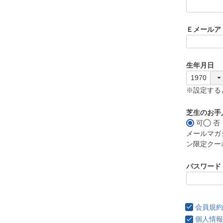
)
Ｅメールア
生年月日
※設定する
芝生のお手
可
否
メールマガ
ン限定クー
パスワード
会員規約
個人情報