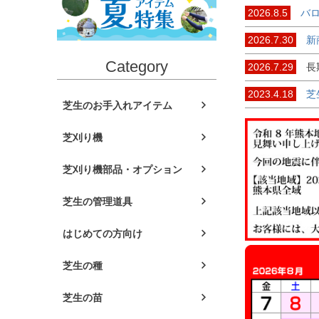
2026.8.5
バロ
2026.7.30
新商
Category
2026.7.29
長期
2023.4.18
芝生
芝生のお手入れアイテム
芝刈り機
芝刈り機部品・オプション
芝生の管理道具
はじめての方向け
芝生の種
芝生の苗