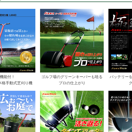
機能付！
ゴルフ場のグリーンキーパーも唸る
バッテリー
本格手動式芝刈り機
プロの仕上がり