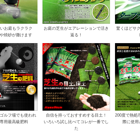
広いお庭もラクラク
お庭の芝生がエアレーションで活き
驚くほどサ
や焼砂が撒けます
返る！
ゴルフ場でも使われ
自信を持っておすすめする目土！
200度で熱
専用最高級肥料
いろいろ試し比べてコレが一番でし
際に使用
た