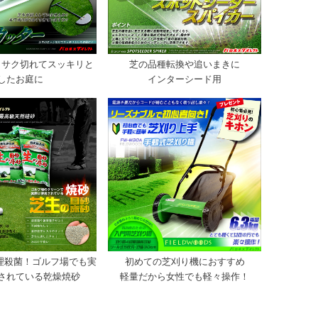
クサク切れてスッキリと
芝の品種転換や追いまきに
したお庭に
インターシード用
処理殺菌！ゴルフ場でも実
初めての芝刈り機におすすめ
されている乾燥焼砂
軽量だから女性でも軽々操作！