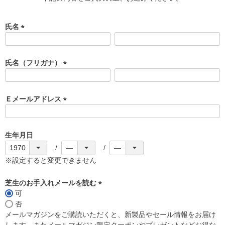
氏名
(
必
須
氏名（フリガナ）
)
(
必
須
Ｅメールアドレス
)
(
必
須
生年月日
)
※設定すると変更できません
芝生のお手入れメールを読む
可
(
否
必
メールマガジンをご購読いただくと、新製品やセール情報をお届け
須
します。またメールマガジン限定クーポンやプレゼントなどお得な