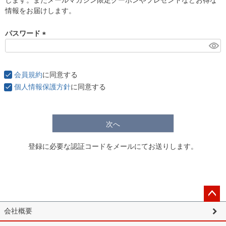
)
情報をお届けします。
パスワード
(
必
須
会員規約
に同意する
)
個人情報保護方針
に同意する
次へ
登録に必要な認証コードをメールにてお送りします。
ペー
会社概要
ジト