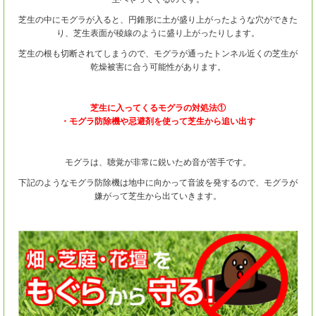
芝生の中にモグラが入ると、円錐形に土が盛り上がったような穴ができた
り、芝生表面が稜線のように盛り上がったりします。
芝生の根も切断されてしまうので、モグラが通ったトンネル近くの芝生が
乾燥被害に合う可能性があります。
芝生に入ってくるモグラの対処法①
・モグラ防除機や忌避剤を使って芝生から追い出す
モグラは、聴覚が非常に鋭いため音が苦手です。
下記のようなモグラ防除機は地中に向かって音波を発するので、モグラが
嫌がって芝生から出ていきます。