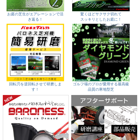
お庭の芝生がエアレーションで活
驚くほどサクサク切れて
き返る！
スッキリとしたお庭に！
回転刃を逆回転させて研磨しま
ゴルフ場のプロが愛用する最高級
す！
品質の寒地型芝