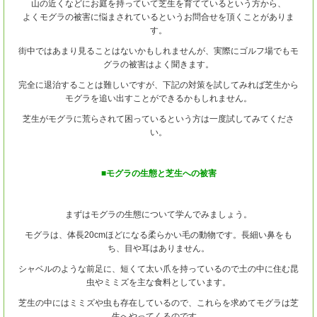
山の近くなどにお庭を持っていて芝生を育てているという方から、
よくモグラの被害に悩まされているというお問合せを頂くことがありま
す。
街中ではあまり見ることはないかもしれませんが、実際にゴルフ場でもモ
グラの被害はよく聞きます。
完全に退治することは難しいですが、下記の対策を試してみれば芝生から
モグラを追い出すことができるかもしれません。
芝生がモグラに荒らされて困っているという方は一度試してみてくださ
い。
■モグラの生態と芝生への被害
まずはモグラの生態について学んでみましょう。
モグラは、体長20cmほどになる柔らかい毛の動物です。長細い鼻をも
ち、目や耳はありません。
シャベルのような前足に、短くて太い爪を持っているので土の中に住む昆
虫やミミズを主な食料としています。
芝生の中にはミミズや虫も存在しているので、これらを求めてモグラは芝
生へやってくるのです。