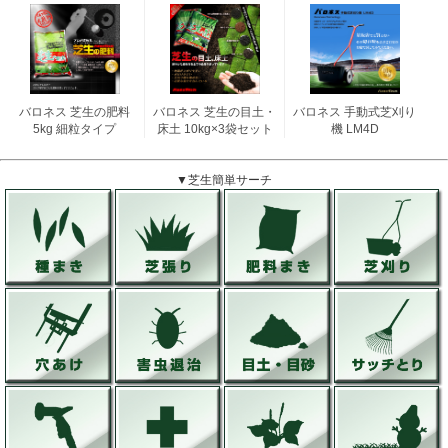
バロネス 芝生の肥料
バロネス 芝生の目土・
バロネス 手動式芝刈り
5kg 細粒タイプ
床土 10kg×3袋セット
機 LM4D
▼芝生簡単サーチ