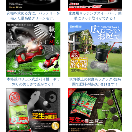
究極を求める方に。バッテリーを
家庭用サッチングスイーパー。簡
備えた最高級グリーンモア。
単にサッチ取りができる！
本格派バリカン式芝刈り機！キワ
30坪以上のお庭もラクラク♪短時
刈りの美しさで差がつく！
間で肥料や焼砂がまけます！