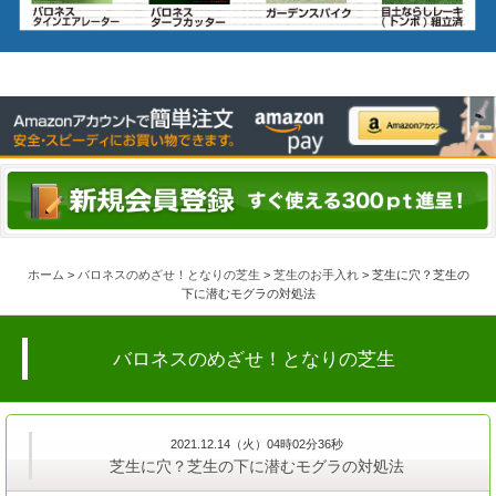
ホーム
>
バロネスのめざせ！となりの芝生
>
芝生のお手入れ
> 芝生に穴？芝生の
下に潜むモグラの対処法
バロネスのめざせ！となりの芝生
2021.12.14（火）04時02分36秒
芝生に穴？芝生の下に潜むモグラの対処法