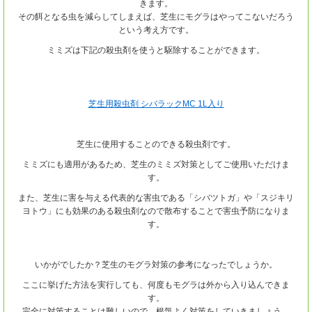
きます。
その餌となる虫を減らしてしまえば、芝生にモグラはやってこないだろう
という考え方です。
ミミズは下記の殺虫剤を使うと駆除することができます。
芝生用殺虫剤 シバラックMC 1L入り
芝生に使用することのできる殺虫剤です。
ミミズにも適用があるため、芝生のミミズ対策としてご使用いただけま
す。
また、芝生に害を与える代表的な害虫である「シバツトガ」や「スジキリ
ヨトウ」にも効果のある殺虫剤なので散布することで害虫予防になりま
す。
いかがでしたか？芝生のモグラ対策の参考になったでしょうか。
ここに挙げた方法を実行しても、何度もモグラは外から入り込んできま
す。
完全に対策することは難しいので、根気よく対策をしていきましょう。