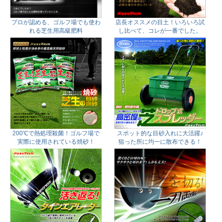
プロが認める、ゴルフ場でも使わ
店長オススメの目土！いろいろ試
れる芝生用高級肥料
し比べて、コレが一番でした。
200℃で熱処理殺菌！ゴルフ場で
スポット的な目砂入れに大活躍♪
実際に使用されている焼砂！
狙った所に均一に散布できる！