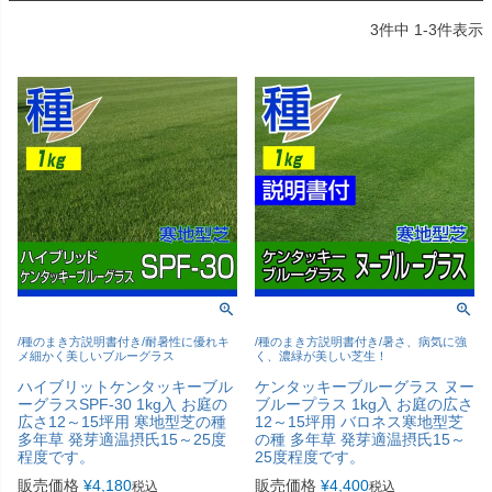
3
件中
1
-
3
件表示
/種のまき方説明書付き/耐暑性に優れキ
/種のまき方説明書付き/暑さ、病気に強
メ細かく美しいブルーグラス
く、濃緑が美しい芝生！
ハイブリットケンタッキーブル
ケンタッキーブルーグラス ヌー
ーグラスSPF-30 1kg入 お庭の
ブループラス 1kg入 お庭の広さ
広さ12～15坪用 寒地型芝の種
12～15坪用 バロネス寒地型芝
多年草 発芽適温摂氏15～25度
の種 多年草 発芽適温摂氏15～
程度です。
25度程度です。
販売価格
¥
4,180
販売価格
¥
4,400
税込
税込