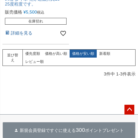
25度程度です。
販売価格
¥
5,500
税込
在庫切れ
詳細を見る
優先度順
価格が高い順
価格が安い順
新着順
並び替
え
レビュー順
3
件中
1
-
3
件表示
ペー
ジト
300
新規会員登録ですぐに使える
ポイントプレゼント
ップ
へ