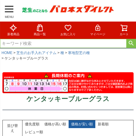
MENU
新着商品
商品一覧
お気に入り
マイページ
カート
HOME
芝生のお手入れアイテム
種
寒地型芝の種
ケンタッキーブルーグラス
ケンタッキーブルーグラス
優先度順
価格が高い順
価格が安い順
新着順
並び替
え
レビュー順