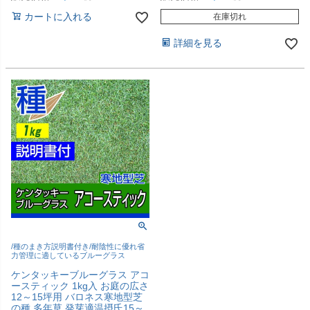
カートに入れる
在庫切れ
詳細を見る
/種のまき方説明書付き/耐陰性に優れ省
力管理に適しているブルーグラス
ケンタッキーブルーグラス アコ
ースティック 1kg入 お庭の広さ
12～15坪用 バロネス寒地型芝
の種 多年草 発芽適温摂氏15～