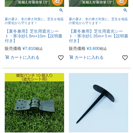
夏の暑さ、冬の寒さ対策に。芝生を地温
夏の暑さ、冬の寒さ対策に。芝生を地温
の変化から守ります！
の変化から守ります！
【夏冬兼用】芝生用遮光シー
【夏冬兼用】芝生用遮光シー
ト・寒冷紗1.8m×10m【説明書
ト・寒冷紗1.35m×５m【説明書
付き】
付き】
販売価格
¥
7,810
販売価格
¥
3,600
税込
税込
カートに入れる
カートに入れる