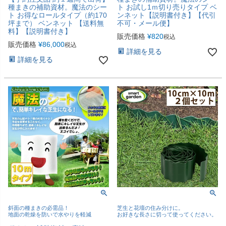
種まきの補助資材。魔法のシー
ト お試し1ｍ切り売りタイプ ベ
ト お得なロールタイプ（約170
ンネット【説明書付き】【代引
坪まで） ベンネット 【送料無
不可・メール便】
料】【説明書付き】
販売価格
¥
820
税込
販売価格
¥
86,000
税込
詳細を見る
詳細を見る
斜面の種まきの必需品！
芝生と花壇の住み分けに。
地面の乾燥を防いで水やりを軽減
お好きな長さに切って使ってください。