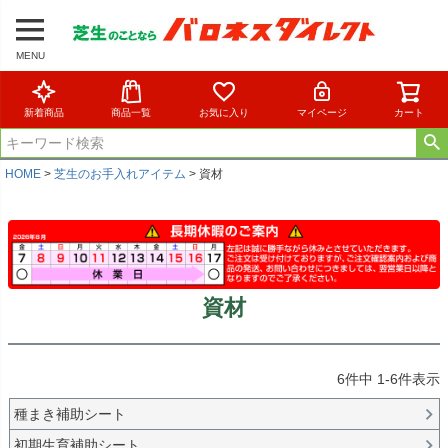
MENU
新着商品
商品一覧
お気に入り
マイページ
カート
HOME
芝生のお手入れアイテム
資材
資材
6
件中
1
-
6
件表示
種まき補助シート
初期生育補助シート