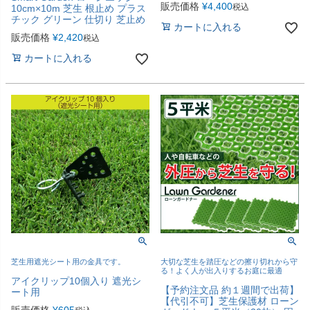
販売価格
¥
4,400
税込
10cm×10m 芝生 根止め プラス
チック グリーン 仕切り 芝止め
カートに入れる
販売価格
¥
2,420
税込
カートに入れる
芝生用遮光シート用の金具です。
大切な芝生を踏圧などの擦り切れから守
る！よく人が出入りするお庭に最適
アイクリップ10個入り 遮光シ
【予約注文品 約１週間で出荷】
ート用
【代引不可】芝生保護材 ローン