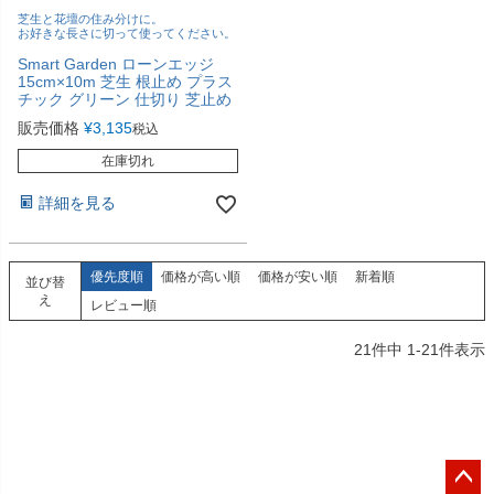
芝生と花壇の住み分けに。
お好きな長さに切って使ってください。
Smart Garden ローンエッジ
15cm×10m 芝生 根止め プラス
チック グリーン 仕切り 芝止め
販売価格
¥
3,135
税込
在庫切れ
詳細を見る
優先度順
価格が高い順
価格が安い順
新着順
並び替
え
レビュー順
21
件中
1
-
21
件表示