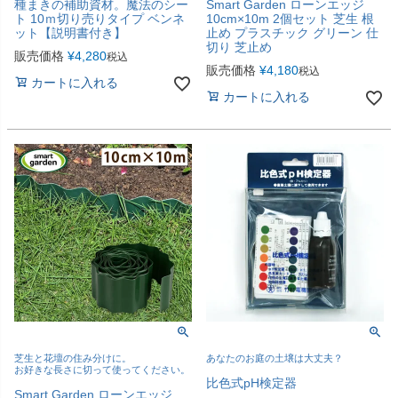
種まきの補助資材。魔法のシー
Smart Garden ローンエッジ
ト 10ｍ切り売りタイプ ベンネ
10cm×10m 2個セット 芝生 根
ット【説明書付き】
止め プラスチック グリーン 仕
切り 芝止め
販売価格
¥
4,280
税込
販売価格
¥
4,180
税込
カートに入れる
カートに入れる
芝生と花壇の住み分けに。
あなたのお庭の土壌は大丈夫？
お好きな長さに切って使ってください。
比色式pH検定器
Smart Garden ローンエッジ