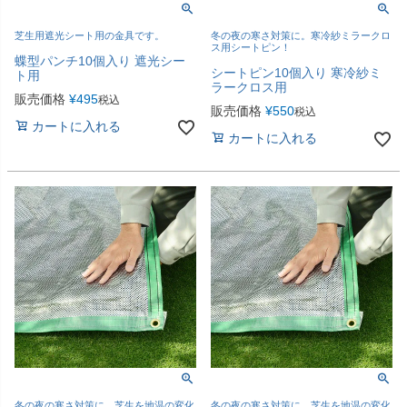
芝生用遮光シート用の金具です。
冬の夜の寒さ対策に。寒冷紗ミラークロ
ス用シートピン！
蝶型パンチ10個入り 遮光シー
シートピン10個入り 寒冷紗ミ
ト用
ラークロス用
販売価格
¥
495
税込
販売価格
¥
550
税込
カートに入れる
カートに入れる
冬の夜の寒さ対策に。芝生を地温の変化
冬の夜の寒さ対策に。芝生を地温の変化