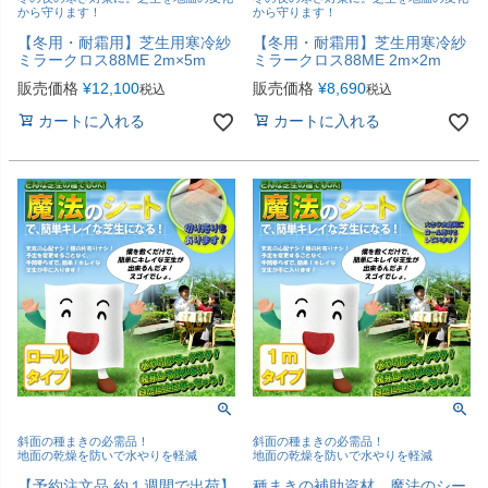
から守ります！
から守ります！
【冬用・耐霜用】芝生用寒冷紗
【冬用・耐霜用】芝生用寒冷紗
ミラークロス88ME 2m×5m
ミラークロス88ME 2m×2m
販売価格
¥
12,100
販売価格
¥
8,690
税込
税込
カートに入れる
カートに入れる
斜面の種まきの必需品！
斜面の種まきの必需品！
地面の乾燥を防いで水やりを軽減
地面の乾燥を防いで水やりを軽減
【予約注文品 約１週間で出荷】
種まきの補助資材。魔法のシー