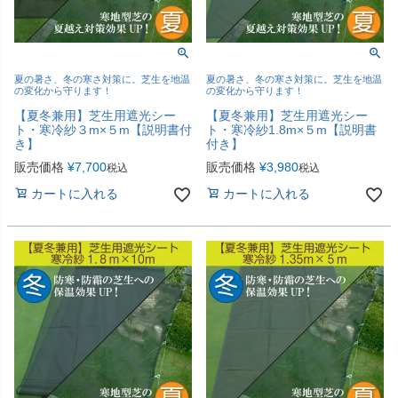
夏の暑さ、冬の寒さ対策に。芝生を地温
夏の暑さ、冬の寒さ対策に。芝生を地温
の変化から守ります！
の変化から守ります！
【夏冬兼用】芝生用遮光シー
【夏冬兼用】芝生用遮光シー
ト・寒冷紗３m×５m【説明書付
ト・寒冷紗1.8m×５m【説明書
き】
付き】
販売価格
¥
7,700
販売価格
¥
3,980
税込
税込
カートに入れる
カートに入れる