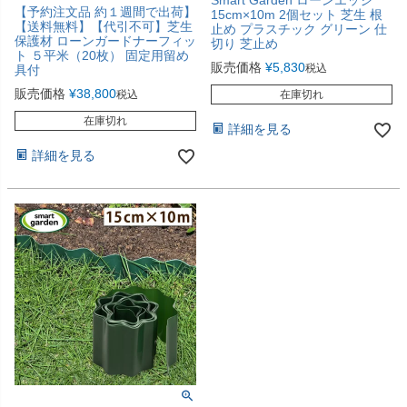
Smart Garden ローンエッジ
【予約注文品 約１週間で出荷】
15cm×10m 2個セット 芝生 根
【送料無料】【代引不可】芝生
止め プラスチック グリーン 仕
保護材 ローンガードナーフィッ
切り 芝止め
ト ５平米（20枚） 固定用留め
販売価格
¥
5,830
税込
具付
販売価格
¥
38,800
税込
在庫切れ
在庫切れ
詳細を見る
詳細を見る