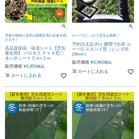
早春や晩秋に芝生の初期生育の生長を助
ルーペでしっかり芝生を観察！
けます！
予約注文品 約１週間で出荷 ル
高品質保温・保湿シート【芝生
ーペG スタンド型（レンズ径
養生用】 バロネス ＰＶＡ芝い
28mm）
きいきシート２ｍ×２ｍ
販売価格
¥
3,960
税込
販売価格
¥
3,850
税込
カートに入れる
カートに入れる