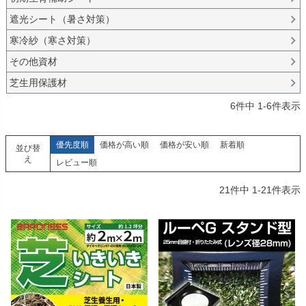
遮光シート（暑さ対策）
寒冷紗（寒さ対策）
その他資材
芝生用保護材
6
件中
1
-
6
件表示
優先度順
価格が高い順
価格が安い順
新着順
並び替
え
レビュー順
21
件中
1
-
21
件表示