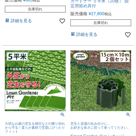
販売価格
¥
605
税込
ガードナー ５平米（20枚） 固
定用留め具付
在庫切れ
販売価格
¥
27,800
税込
詳細を見る
在庫切れ
詳細を見る
大切なお庭の芝生を踏圧などの擦り切れ
芝生と花壇の住み分けに。
から守る！柔らか素材で芝面にぴったり
お好きな長さに切って使ってください。
フィット