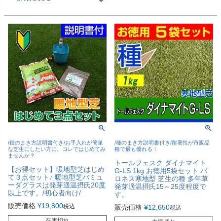
/種のまき方説明書付き/お手入れが簡単
/種のまき方説明書付き/耐暑性が市販品
な芝生にしたい方に。コレではじめてみ
種で最も優れる！
ませんか？
トールフェスク ダイナマイト
【お得セット】暖地型芝はじめ
G-LS 1kg お徳用5袋セット バ
て３点セット♪ 暖地型芝バミュ
ロネス寒地型 芝生の種 多年草
ーダグラスは発芽適温摂氏20度
発芽適温摂氏15～25度程度で
以上です。/初心者向け/
す。
販売価格
¥
19,800
税込
販売価格
¥
12,650
税込
在庫切れ