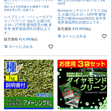
施工しやすいワンランク上のバミューダ
/種のまき方説明書付き/種から育てる暖
グラス！
地型芝
/種のまき方説明書付き/裸種子で発芽、
初期生育が早い品種です。
Benidaiセンチピードグラス 1kg
入 お庭の広さ12～18坪用 暖地
ハイブリッド・バミューダグラ
型芝の種(BenidaiSEED) 多年草
ス ハリウッド 1kg入 お庭の広
発芽適温摂氏20度以上です。
さ18～27坪用 暖地型芝の種 多
年草 発芽適温摂氏20度以上で
販売価格
¥
29,800
税込
す。
カートに入れる
販売価格
¥
14,980
税込
カートに入れる