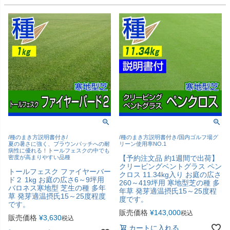
/種のまき方説明書付き/
/種のまき方説明書付き/国内ゴルフ場グ
夏の暑さに強く、ブラウンパッチへの耐
リーン使用率NO.1
病性に優れる！トールフェスクの中でも
密度が高まりやすい品種
【予約注文品 約1週間で出荷】
クリーピングベントグラス ペン
トールフェスク ファイヤーバー
クロス 11.34kg入り お庭の広さ
ド２ 1kg お庭の広さ6～9坪用
260～419坪用 寒地型芝の種 多
バロネス寒地型 芝生の種 多年
年草 発芽適温摂氏15～25度程
草 発芽適温摂氏15～25度程度
度です。
です。
販売価格
¥
143,000
税込
販売価格
¥
3,630
税込
カートに入れる