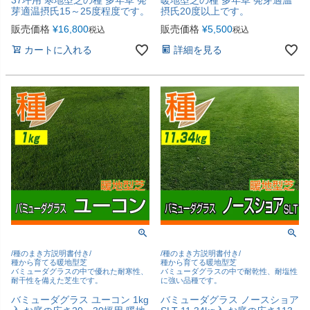
芽適温摂氏15～25度程度です。
摂氏20度以上です。
販売価格
¥
16,800
販売価格
¥
5,500
税込
税込
カートに入れる
詳細を見る
/種のまき方説明書付き/
/種のまき方説明書付き/
種から育てる暖地型芝
種から育てる暖地型芝
バミューダグラスの中で優れた耐寒性、
バミューダグラスの中で耐乾性、耐塩性
耐干性を備えた芝生です。
に強い品種です。
バミューダグラス ユーコン 1kg
バミューダグラス ノースショア