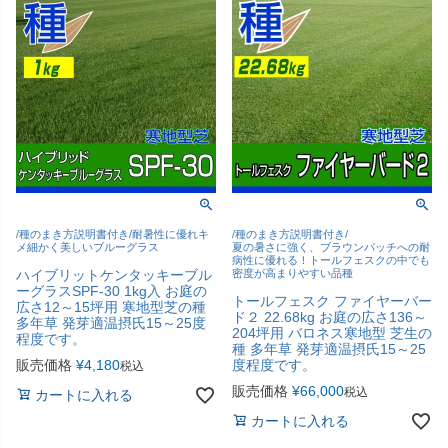
/種のまき方説明書付き/耐暑性に優れキ
/種のまき方説明書付き/
メ細かく美しいブルーグラス
夏の暑さに強く、ブラウンパッチへの耐
病性に優れる！トールフェスクの中でも
ハイブリットケンタッキーブル
密度が高まりやすい品種
ーグラスSPF-30 1kg入 お庭の
トールフェスク ファイヤーバー
広さ12～15坪用 寒地型芝の種
ド２ 22.68kg お庭の広さ136～
多年草 発芽適温摂氏15～25度
204坪用 バロネス寒地型 芝生の
程度です。
種 多年草 発芽適温摂氏15～25
販売価格
¥
4,180
度程度です。
税込
販売価格
¥
66,000
税込
カートに入れる
カートに入れる