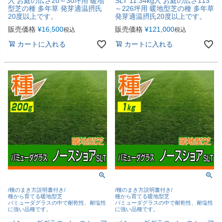
入 お庭の広さ20～30坪用 暖地
SLT 11.34kg入 お庭の広さ113
型芝の種 多年草 発芽適温摂氏
～226坪用 暖地型芝の種 多年草
20度以上です。
発芽適温摂氏20度以上です。
販売価格
¥
16,500
販売価格
¥
121,000
税込
税込
カートに入れる
カートに入れる
/種のまき方説明書付き/
/種のまき方説明書付き/
種から育てる暖地型芝
種から育てる暖地型芝
バミューダグラスの中で耐乾性、耐塩性
バミューダグラスの中で耐乾性、耐塩性
に強い品種です。
に強い品種です。