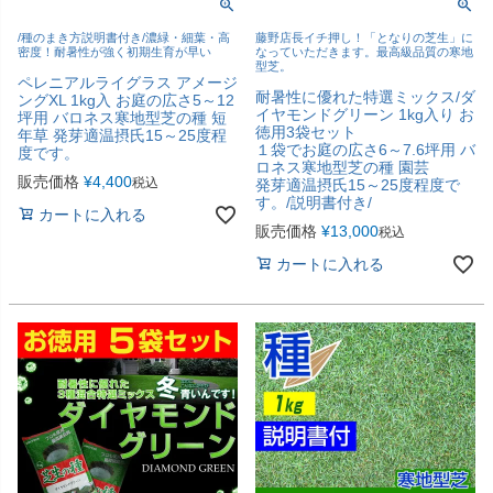
/種のまき方説明書付き/濃緑・細葉・高
藤野店長イチ押し！「となりの芝生」に
密度！耐暑性が強く初期生育が早い
なっていただきます。最高級品質の寒地
型芝。
ペレニアルライグラス アメージ
耐暑性に優れた特選ミックス/ダ
ングXL 1kg入 お庭の広さ5～12
イヤモンドグリーン 1kg入り お
坪用 バロネス寒地型芝の種 短
徳用3袋セット
年草 発芽適温摂氏15～25度程
１袋でお庭の広さ6～7.6坪用 バ
度です。
ロネス寒地型芝の種 園芸
販売価格
¥
4,400
税込
発芽適温摂氏15～25度程度で
す。/説明書付き/
カートに入れる
販売価格
¥
13,000
税込
カートに入れる