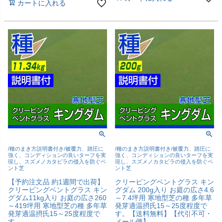
カートに入れる
/種のまき方説明書付き/被覆力、踏圧に
/種のまき方説明書付き/被覆力、踏圧に
強く、コンディションの良いターフを実
強く、コンディションの良いターフを実
現し、スズメノカタビラの侵入を防ぐベ
現し、スズメノカタビラの侵入を防ぐベ
ント芝
ント芝
【予約注文品 約1週間で出荷】
クリーピングベントグラス キン
クリーピングベントグラス キン
グダム 200g入り お庭の広さ4.6
グダム11kg入り お庭の広さ260
～7.4坪用 寒地型芝の種 多年草
～419坪用 寒地型芝の種 多年草
発芽適温摂氏15～25度程度で
発芽適温摂氏15～25度程度で
す。【送料無料】【代引不可・
す。
メール便】