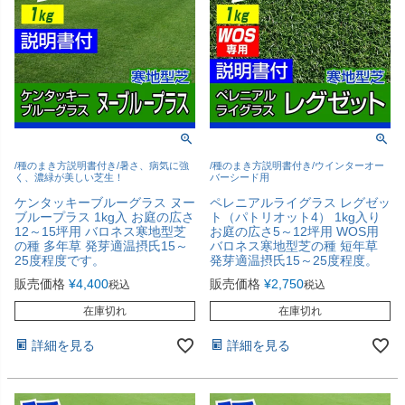
/種のまき方説明書付き/暑さ、病気に強
/種のまき方説明書付き/ウインターオー
く、濃緑が美しい芝生！
バーシード用
ケンタッキーブルーグラス ヌー
ペレニアルライグラス レグゼッ
ブループラス 1kg入 お庭の広さ
ト（パトリオット4） 1kg入り
12～15坪用 バロネス寒地型芝
お庭の広さ5～12坪用 WOS用
の種 多年草 発芽適温摂氏15～
バロネス寒地型芝の種 短年草
25度程度です。
発芽適温摂氏15～25度程度。
販売価格
¥
4,400
販売価格
¥
2,750
税込
税込
在庫切れ
在庫切れ
詳細を見る
詳細を見る