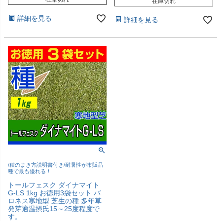
在庫切れ
詳細を見る
詳細を見る
/種のまき方説明書付き/耐暑性が市販品
種で最も優れる！
トールフェスク ダイナマイト
G-LS 1kg お徳用3袋セット バ
ロネス寒地型 芝生の種 多年草
発芽適温摂氏15～25度程度で
す。