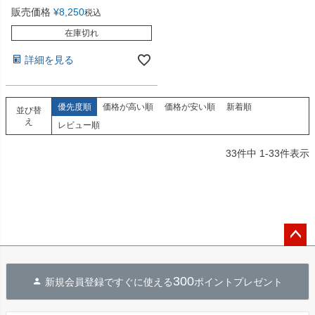
販売価格
¥
8,250
税込
在庫切れ
詳細を見る
優先度順
価格が高い順
価格が安い順
新着順
並び替
え
レビュー順
33
件中
1
-
33
件表示
ペー
ジト
300
新規会員登録ですぐに使える
ポイントプレゼント
ップ
へ