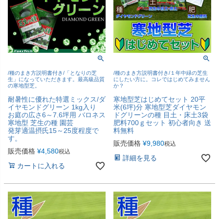
/種のまき方説明書付き/「となりの芝
/種のまき方説明書付き/１年中緑の芝生
生」になっていただきます。最高級品質
にしたい方に。コレではじめてみません
の寒地型芝。
か？
耐暑性に優れた特選ミックス/ダ
寒地型芝はじめてセット 20平
イヤモンドグリーン 1kg入り
米(6坪)分 寒地型芝ダイヤモン
お庭の広さ6～7.6坪用 バロネス
ドグリーンの種 目土・床土3袋
寒地型 芝生の種 園芸
肥料700ｇセット 初心者向き 送
発芽適温摂氏15～25度程度で
料無料
す。
販売価格
¥
9,980
税込
販売価格
¥
4,580
税込
詳細を見る
カートに入れる