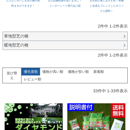
ムラなく均一に芝生の種や肥
芝の品種転換や追いまきに！
芝生初心者におすすめ！有機
料まきができます！
インターシード用穴あけ器
と化成をブレンドしたオリジ
ナル肥料！
2
件中
1
-
2
件表示
寒地型芝の種
暖地型芝の種
2
件中
1
-
2
件表示
優先度順
価格が高い順
価格が安い順
新着順
並び替
え
レビュー順
33
件中
1
-
33
件表示