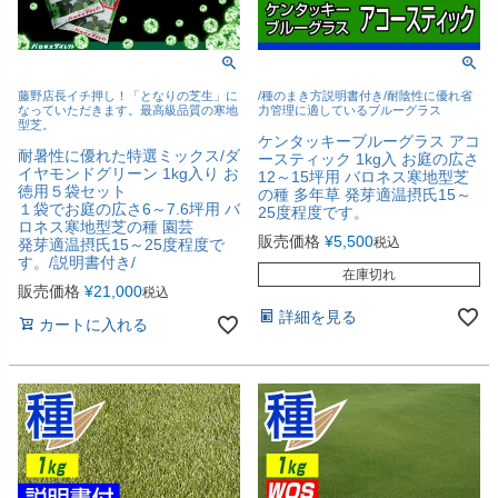
藤野店長イチ押し！「となりの芝生」に
/種のまき方説明書付き/耐陰性に優れ省
なっていただきます。最高級品質の寒地
力管理に適しているブルーグラス
型芝。
ケンタッキーブルーグラス アコ
耐暑性に優れた特選ミックス/ダ
ースティック 1kg入 お庭の広さ
イヤモンドグリーン 1kg入り お
12～15坪用 バロネス寒地型芝
徳用５袋セット
の種 多年草 発芽適温摂氏15～
１袋でお庭の広さ6～7.6坪用 バ
25度程度です。
ロネス寒地型芝の種 園芸
販売価格
¥
5,500
税込
発芽適温摂氏15～25度程度で
す。/説明書付き/
在庫切れ
販売価格
¥
21,000
税込
詳細を見る
カートに入れる