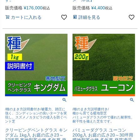
販売価格
¥
176,000
販売価格
¥
4,400
税込
税込
カートに入れる
詳細を見る
/種のまき方説明書付き/被覆力、踏圧に
/種のまき方説明書付き/
強く、コンディションの良いターフを実
種から育てる暖地型芝
現し、スズメノカタビラの侵入を防ぐベ
バミューダグラスの中で優れた耐寒性、
ント芝
耐干性を備えた芝生です。
クリーピングベントグラス キン
バミューダグラス ユーコン
グダム 1kg入 お庭の広さ23～
200g入 お庭の広さ20～30坪用
37坪用 寒地型芝の種 多年草 発
暖地型芝の種 多年草 発芽適温