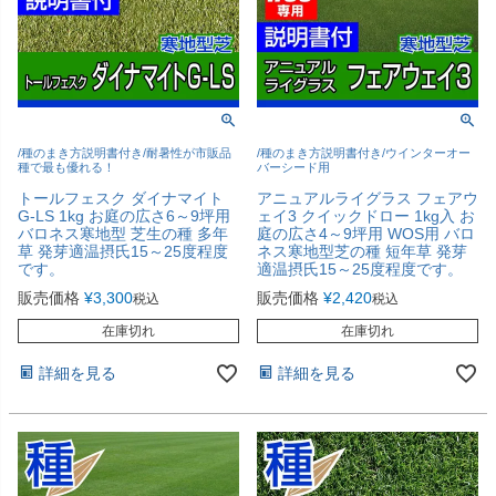
/種のまき方説明書付き/耐暑性が市販品
/種のまき方説明書付き/ウインターオー
種で最も優れる！
バーシード用
トールフェスク ダイナマイト
アニュアルライグラス フェアウ
G-LS 1kg お庭の広さ6～9坪用
ェイ3 クイックドロー 1kg入 お
バロネス寒地型 芝生の種 多年
庭の広さ4～9坪用 WOS用 バロ
草 発芽適温摂氏15～25度程度
ネス寒地型芝の種 短年草 発芽
です。
適温摂氏15～25度程度です。
販売価格
¥
3,300
販売価格
¥
2,420
税込
税込
在庫切れ
在庫切れ
詳細を見る
詳細を見る