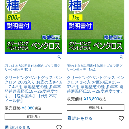
/種のまき方説明書付き/国内ゴルフ場グ
/種のまき方説明書付き/国内ゴルフ場グ
リーン使用率NO.1
リーン使用率 No.1
クリーピングベントグラス ペン
クリーピングベントグラス ペン
クロス 200g入り お庭の広さ4.6
クロス 1kg入 お庭の広さ23～
～7.4坪用 寒地型芝の種 多年草
37坪用 寒地型芝の種 多年草 発
発芽適温摂氏15～25度程度で
芽適温摂氏15～25度程度です。
す。【送料無料】【代引不可・
販売価格
¥
13,800
税込
メール便】
在庫切れ
販売価格
¥
3,980
税込
在庫切れ
詳細を見る
詳細を見る