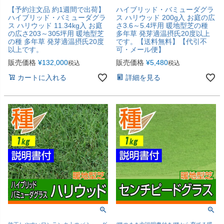
【予約注文品 約1週間で出荷】
ハイブリッド・バミューダグラ
ハイブリッド・バミューダグラ
ス ハリウッド 200g入 お庭の広
ス ハリウッド 11.34kg入 お庭
さ3.6～5.4坪用 暖地型芝の種
の広さ203～305坪用 暖地型芝
多年草 発芽適温摂氏20度以上
の種 多年草 発芽適温摂氏20度
です。【送料無料】【代引不
以上です。
可・メール便】
販売価格
¥
132,000
販売価格
¥
5,480
税込
税込
カートに入れる
詳細を見る