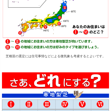
芝種苗の選定には住宅事情などによる微気象も考慮するとよいです。