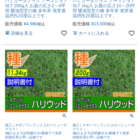
バミューダグラス ノースショア
バミューダグラス ノースショア
SLT 200g入 お庭の広さ2～4坪
SLT 1kg入 お庭の広さ10～20坪
用 暖地型芝の種 多年草 発芽適
用 暖地型芝の種 多年草 発芽適
温摂氏20度以上です。
温摂氏20度以上です。
販売価格
¥
4,980
販売価格
¥
13,000
税込
税込
詳細を見る
カートに入れる
施工しやすいワンランク上のバミューダ
施工しやすいワンランク上のバミューダ
グラス！
グラス！
/種のまき方説明書付き/裸種子で発芽、
/種のまき方説明書付き/裸種子で発芽、
初期生育が早い品種です。
初期生育が早い品種です。