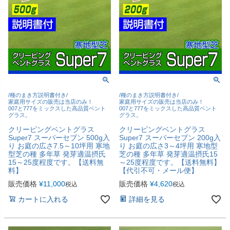
/種のまき方説明書付き/
/種のまき方説明書付き/
家庭用サイズの販売は当店のみ！
家庭用サイズの販売は当店のみ！
007と777をミックスした高品質ベント
007と777をミックスした高品質ベント
グラス。
グラス。
クリーピングベントグラス
クリーピングベントグラス
Super7 スーパーセブン 500g入
Super7 スーパーセブン 200g入
り お庭の広さ7.5～10坪用 寒地
り お庭の広さ3～4坪用 寒地型
型芝の種 多年草 発芽適温摂氏
芝の種 多年草 発芽適温摂氏15
15～25度程度です。【送料無
～25度程度です。【送料無料】
料】
【代引不可・メール便】
販売価格
¥
11,000
販売価格
¥
4,620
税込
税込
カートに入れる
詳細を見る