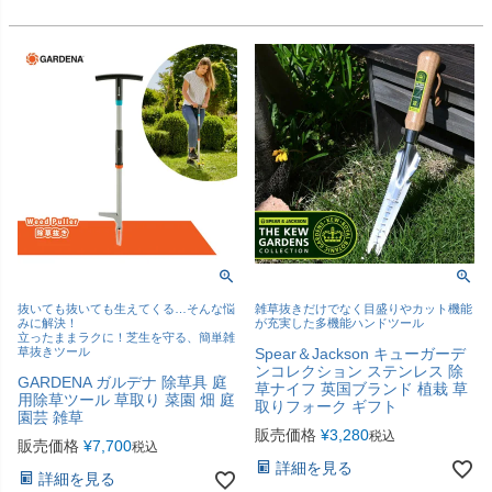
抜いても抜いても生えてくる…そんな悩
雑草抜きだけでなく目盛りやカット機能
みに解決！
が充実した多機能ハンドツール
立ったままラクに！芝生を守る、簡単雑
草抜きツール
Spear＆Jackson キューガーデ
ンコレクション ステンレス 除
GARDENA ガルデナ 除草具 庭
草ナイフ 英国ブランド 植栽 草
用除草ツール 草取り 菜園 畑 庭
取りフォーク ギフト
園芸 雑草
販売価格
¥
3,280
税込
販売価格
¥
7,700
税込
詳細を見る
詳細を見る