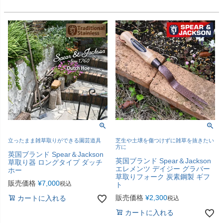
立ったまま雑草取りができる園芸道具
芝生や土壌を傷つけずに雑草を抜きたい
方に
英国ブランド Spear＆Jackson
英国ブランド Spear＆Jackson
草取り器 ロングタイプ ダッチ
エレメンツ デイジー グラバー
ホー
草取りフォーク 炭素鋼製 ギフ
販売価格
¥
7,000
税込
ト
販売価格
¥
2,300
カートに入れる
税込
カートに入れる