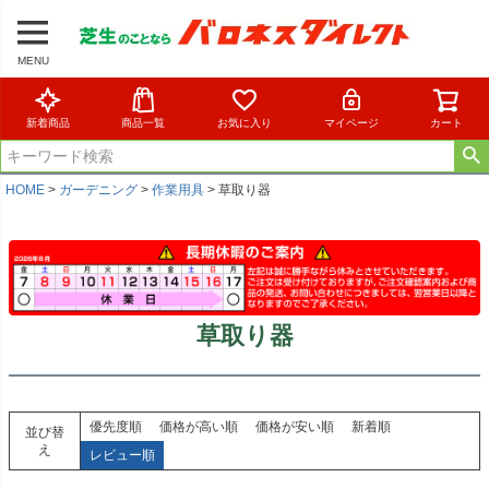
MENU
新着商品
商品一覧
お気に入り
マイページ
カート
HOME
ガーデニング
作業用具
草取り器
草取り器
優先度順
価格が高い順
価格が安い順
新着順
並び替
え
レビュー順