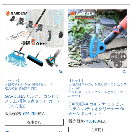
【セット】
【セット】
お庭のきれいを保つ掃除セット！
目地の雑草やコケを取り除くコンビシス
道具の管理も効率的に
テム3in1
コンビネーションハンドルとクリーナー
GARDENA ガルデナ コンビシ
のセット
ステム 掃除５点セット ガーデ
GARDENA ガルデナ コンビシ
ニング用品
ステム パティオクリーナー 伸
販売価格
¥
24,200
縮ハンドルセット
税込
販売価格
¥
9,480
税込
在庫切れ
在庫切れ