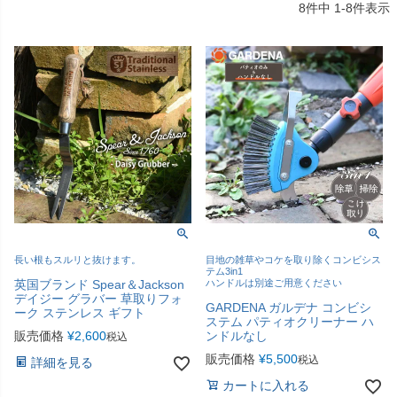
8
件中
1
-
8
件表示
長い根もスルリと抜けます。
目地の雑草やコケを取り除くコンビシス
テム3in1
英国ブランド Spear＆Jackson
ハンドルは別途ご用意ください
デイジー グラバー 草取りフォ
GARDENA ガルデナ コンビシ
ーク ステンレス ギフト
ステム パティオクリーナー ハ
販売価格
¥
2,600
ンドルなし
税込
販売価格
¥
5,500
税込
詳細を見る
カートに入れる