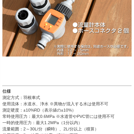
仕様
測定方式：羽根車式
使用流体：水道水、浄水 ※異物が混入する水は使用不可
測定硬度：±10%RD（表示値の±10%）
常時使用圧力：最大0.6MPa ※水道管やPVC管には使用不可
一時的使用圧力：最大1.2MPa（1分以内）
流量範囲：2～30L/分（瞬時）、2L/分以上（積算）