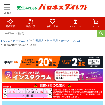
MENU
新着商品
商品一覧
お気に入り
マイページ
カート
HOME
ガーデニング
作業用具
散水用品
ホース・ノズル
家庭散水用 簡易節水流量計