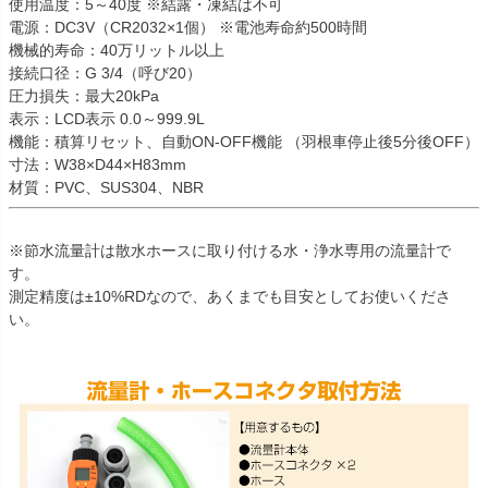
使用温度：5～40度 ※結露・凍結は不可
電源：DC3V（CR2032×1個） ※電池寿命約500時間
機械的寿命：40万リットル以上
接続口径：G 3/4（呼び20）
圧力損失：最大20kPa
表示：LCD表示 0.0～999.9L
機能：積算リセット、自動ON-OFF機能 （羽根車停止後5分後OFF）
寸法：W38×D44×H83mm
材質：PVC、SUS304、NBR
※節水流量計は散水ホースに取り付ける水・浄水専用の流量計で
す。
測定精度は±10%RDなので、あくまでも目安としてお使いくださ
い。