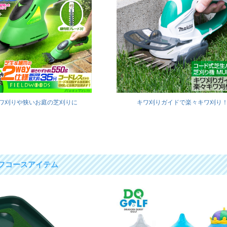
ワ刈りや狭いお庭の芝刈りに
キワ刈りガイドで楽々キワ刈り
フコースアイテム