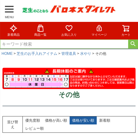
MENU
新着商品
商品一覧
お気に入り
マイページ
カート
HOME
芝生のお手入れアイテム
管理道具
水やり
その他
その他
優先度順
価格が高い順
価格が安い順
新着順
並び替
え
レビュー順