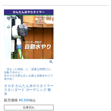
「決まった時刻」に「必要な時間だけ」
自動で水やり！
水やりが大変な広いお庭も自動水やりで
省力化！
タカギ かんたん水やりタイマー
スタンダード ガーデニング 散
水
販売価格
¥
9,500
税込
在庫切れ