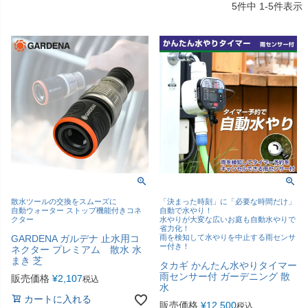
5
件中
1
-
5
件表示
散水ツールの交換をスムーズに
「決まった時刻」に「必要な時間だけ」
自動ウォーター ストップ機能付きコネ
自動で水やり！
クター
水やりが大変な広いお庭も自動水やりで
省力化！
GARDENA ガルデナ 止水用コ
雨を検知して水やりを中止する雨センサ
ー付き！
ネクター プレミアム 散水 水
まき 芝
タカギ かんたん水やりタイマー
雨センサー付 ガーデニング 散
販売価格
¥
2,107
税込
水
カートに入れる
販売価格
¥
12,500
税込