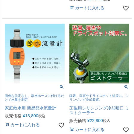
カートに入れる
面倒な設定なし、散水ホースに付けるだ
猛暑、湿害やドライスポット対策に。シ
けで水量を測定
リンジング冷却装置。
家庭散水用 簡易節水流量計
芝生用シリンジング冷却噴口 ミ
ストクーラー
販売価格
¥
13,800
税込
販売価格
¥
22,800
税込
カートに入れる
カートに入れる