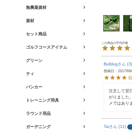
無農薬資材
資材
セット商品
ゴルフコースアイテム
グリーン
Bulldog
3
投稿日
2017/09
ティ
バンカー
注文して翌
がりました
トレーニング用具
メではあり
ラウンド用品
Tai
11
ガーデニング