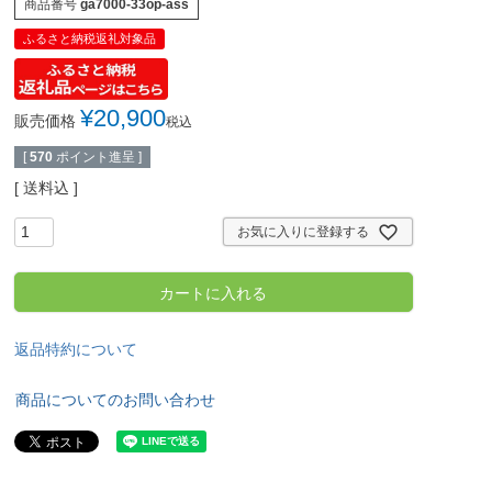
商品番号
ga7000-33op-ass
ふるさと納税返礼対象品
¥
20,900
販売価格
税込
[
570
ポイント進呈 ]
送料込
お気に入りに登録する
カートに入れる
返品特約について
商品についてのお問い合わせ