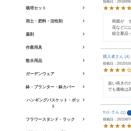
投稿日
2016/08
栽培セット
　両親が　
用土・肥料・活性剤
　花などに
　組立要品
薬剤
作業用具
購入者
4
散水用品
投稿日
2015/10
ガーデンウェア
追い蒔きの
鉢・プランター・鉢カバー
でも価格は
ハンギングバスケット・ポッ
ト
ﾔｯｽｰ
1
フラワースタンド・ラック
投稿日
2015/07