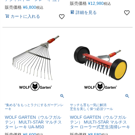
販売価格
¥
12,980
税込
販売価格
¥
6,800
税込
詳細を見る
カートに入れる
“集める”をもっとラクにするガーデンレ
サッチも苔も一気に解消
ーキ
芝生を美しく保つ必須ツール
WOLF GARTEN（ウルフガル
WOLF GARTEN（ウルフガル
テン） MULTI-STAR マルチス
テン） MULTI-STAR マルチス
ター レーキ UA-M50
ター ローラー式芝生清掃レーキ
販売価格
¥
6,600
販売価格
¥
8,580