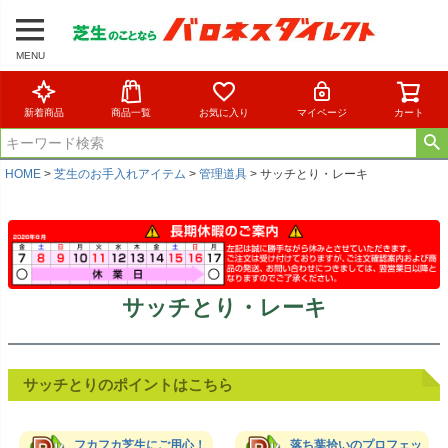
MENU
新着商品
商品一覧
お気に入り
マイページ
カート
HOME
芝生のお手入れアイテム
管理道具
サッチとり・レーキ
サッチとり・レーキ
サッチとりのポイントはこちら
フカフカ芝生にご用心！
落ち葉拾いのプロフェッ