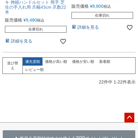
キ 伸縮ハンドルセット 熊手 芝
販売価格
¥
8,800
税込
生の手入れ用 爪幅43cm 爪数22
本
在庫切れ
販売価格
¥
9,480
税込
詳細を見る
在庫切れ
詳細を見る
優先度順
価格が高い順
価格が安い順
新着順
並び替
え
レビュー順
22
件中
1
-
22
件表示
ペー
ジト