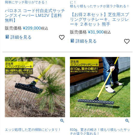
簡単にサッチ取りができる！
に！
積もり積もったサッチが楽ラク取れる！
バロネス コード付自走式サッチ
【お得２本セット】芝生用スプ
ングスイーパー LM12V【送料
リングサッチレーキ、エッジレ
無料】
ーキ ２本セット 熊手
販売価格
¥
209,000
税込
販売価格
¥
31,900
税込
詳細を見る
詳細を見る
エッジ処理した芝の掃除にピッタリ！
810g、驚きの軽さ！積もり積もったサッ
チが楽ラク取れる！