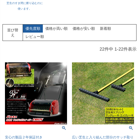
芝生のすき間に擦り込むのに
使います。
優先度順
価格が高い順
価格が安い順
新着順
並び替
え
レビュー順
22
件中
1
-
22
件表示
安心の製品２年保証付き
広い芝生と入り組んだ部分のサッチ取り