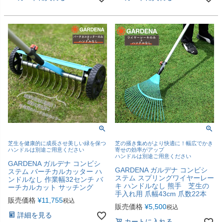
芝生を健康的に成長させ美しい緑を保つ
芝の掻き集めがより快適に！幅広でかき
ハンドルは別途ご用意ください
寄せの効率がアップ
ハンドルは別途ご用意ください
GARDENA ガルデナ コンビシ
GARDENA ガルデナ コンビシ
ステム バーチカルカッター ハ
ステム スプリングワイヤーレー
ンドルなし 作業幅32センチ バ
キ ハンドルなし 熊手 芝生の
ーチカルカット サッチング
手入れ用 爪幅43cm 爪数22本
販売価格
¥
11,755
税込
販売価格
¥
5,500
税込
詳細を見る
カートに入れる