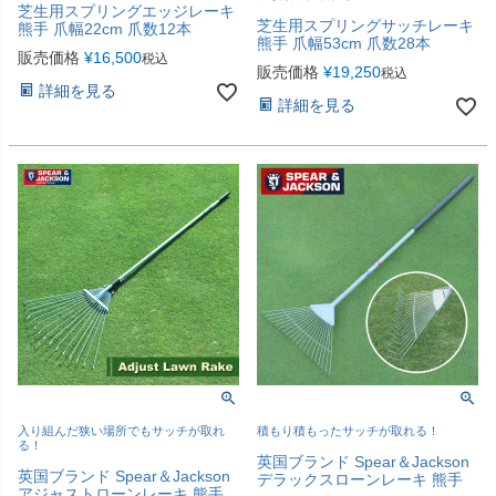
芝生用スプリングエッジレーキ
芝生用スプリングサッチレーキ
熊手 爪幅22cm 爪数12本
熊手 爪幅53cm 爪数28本
販売価格
¥
16,500
税込
販売価格
¥
19,250
税込
詳細を見る
詳細を見る
入り組んだ狭い場所でもサッチが取れ
積もり積もったサッチが取れる！
る！
英国ブランド Spear＆Jackson
英国ブランド Spear＆Jackson
デラックスローンレーキ 熊手
アジャストローンレーキ 熊手