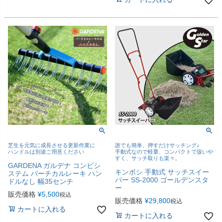
芝生を元気に成長させる更新作業に
誰でも簡単、押すだけサッチング♪
ハンドルは別途ご用意ください
手動式なので軽量、コンパクトで扱いや
すく、サッチ取りも楽々。
GARDENA ガルデナ コンビシ
キンボシ 手動式 サッチスイー
ステム バーチカルレーキ ハン
パー SS-2000 ゴールデンスタ
ドルなし 幅35センチ
ー
販売価格
¥
5,500
税込
販売価格
¥
29,800
税込
カートに入れる
カートに入れる