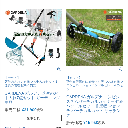
【セット】
【セット】
芝生のきれいを保つお手入れセット！
芝生を健康的に成長させ美しい緑を保つ
道具の管理も効率的に
コンビネーションハンドルとレーキのセ
ット
GARDENA ガルデナ 芝生のお
GARDENA ガルデナ コンビシ
手入れ7点セット ガーデニング
ステムバーチカルカッター 伸縮
用品
ハンドルセット 作業幅32セン
販売価格
¥
31,900
税込
チ バーチカルカット サッチン
グ
在庫切れ
販売価格
¥
15,950
税込