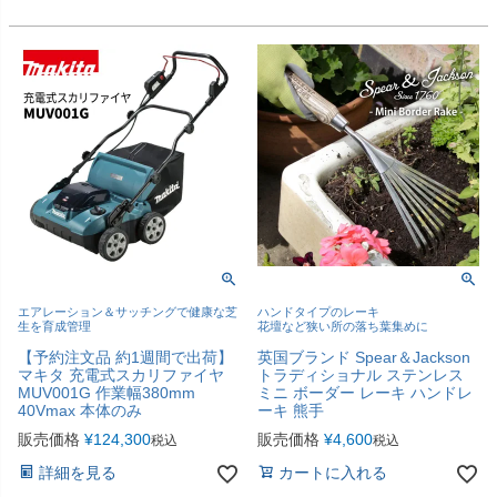
エアレーション＆サッチングで健康な芝
ハンドタイプのレーキ
生を育成管理
花壇など狭い所の落ち葉集めに
【予約注文品 約1週間で出荷】
英国ブランド Spear＆Jackson
マキタ 充電式スカリファイヤ
トラディショナル ステンレス
MUV001G 作業幅380mm
ミニ ボーダー レーキ ハンドレ
40Vmax 本体のみ
ーキ 熊手
販売価格
¥
124,300
販売価格
¥
4,600
税込
税込
詳細を見る
カートに入れる