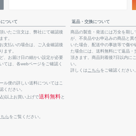
料について
返品・交換について
頂いたご注文は、弊社にて確認後
商品の製造・発送には万全を期し
ます。
が、不良品やお申込みの商品と異
お支払いの場合は、ご入金確認後
いた場合、配送中の事故等で傷や
ります。
た場合には、送料無料にて返品・
ど、お届け日の細かい設定が必要
頂きます。商品到着後7日以内に
いては、各webページをご確認く
い。
詳しくは
こちら
をご確認ください
ール便の詳しい送料についてはこ
認ください。
送料無料
(税込)以上お買い上げで
と
こちら
をご覧ください。