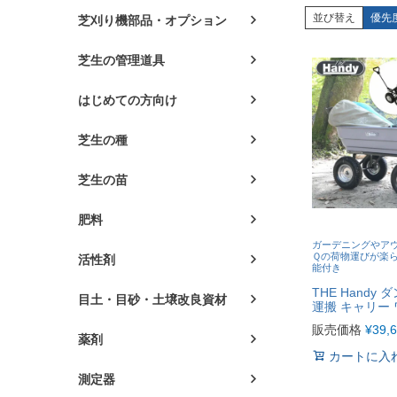
並び替え
優先
芝刈り機部品・オプション
芝生の管理道具
はじめての方向け
芝生の種
芝生の苗
肥料
ガーデニングやア
Ｑの荷物運びが楽ら
活性剤
能付き
THE Handy
目土・目砂・土壌改良資材
運搬 キャリー 
販売価格
¥
39,
薬剤
カートに入
測定器