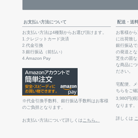
お支払い方法について
配送・送
お支払い方法は4種類からお選び頂けます。
お客様から
1.クレジットカード決済
に出荷致し
2.代金引換
銀行振込で
3.銀行振込（前払い）
の発送とな
4.Amazon Pay
芝生の苗な
な商品につ
ださい。
宅配便、メ
ちらをご確
3,980円
※代金引換手数料、銀行振込手数料はお客様
なります。
のご負担となります。
詳しくは
お支払い方法について詳しくは
こちら。