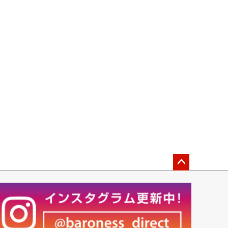
ペー
ジト
ップ
へ