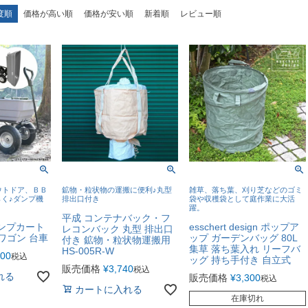
度順
価格が高い順
価格が安い順
新着順
レビュー順
ウトドア、ＢＢ
鉱物・粒状物の運搬に便利♪丸型
雑草、落ち葉、刈り芝などのゴミ
く♪ダンプ機
排出口付き
袋や収穫袋として庭作業に大活
躍。
平成 コンテナバック・フ
 ダンプカート
esschert design ポップア
レコンバック 丸型 排出口
ワゴン 台車
ップ ガーデンバッグ 80L
付き 鉱物・粒状物運搬用
集草 落ち葉入れ リーフバ
HS-005R-W
600
税込
ッグ 持ち手付き 自立式
販売価格
¥
3,740
税込
れる
販売価格
¥
3,300
税込
カートに入れる
在庫切れ