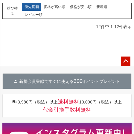
優先度順
価格が高い順
価格が安い順
新着順
並び替
え
レビュー順
12
件中
1
-
12
件表示
ペー
ジト
300
新規会員登録ですぐに使える
ポイントプレゼント
ップ
へ
送料無料
3,980円（税込）以上
10,000円（税込）以上
代金引換手数料無料