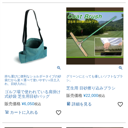
持ち運びに便利なショルダータイプの砂
グリーンにとっても優しいソフトなブラ
袋だから楽々運べて使いやすい♪目土入
シ。
れ、目砂入れに
芝生用 目砂擦り込みブラシ
ゴルフ場で使われている肩掛け
販売価格
¥
22,000
税込
式砂袋 芝生用目砂バッグ
販売価格
¥
6,050
詳細を見る
税込
カートに入れる