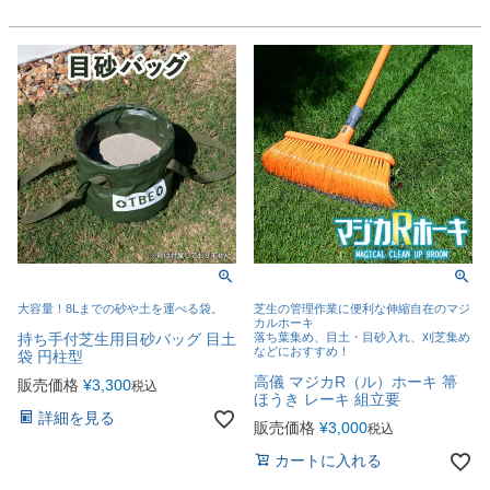
大容量！8Lまでの砂や土を運べる袋。
芝生の管理作業に便利な伸縮自在のマジ
カルホーキ
持ち手付芝生用目砂バッグ 目土
落ち葉集め、目土・目砂入れ、刈芝集め
などにおすすめ！
袋 円柱型
高儀 マジカR（ル）ホーキ 箒
販売価格
¥
3,300
税込
ほうき レーキ 組立要
詳細を見る
販売価格
¥
3,000
税込
カートに入れる