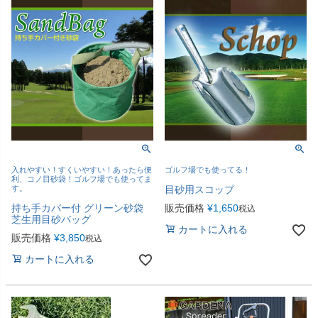
入れやすい！すくいやすい！あったら便
ゴルフ場でも使ってる！
利、コノ目砂袋！ゴルフ場でも使ってま
す。
目砂用スコップ
持ち手カバー付 グリーン砂袋
販売価格
¥
1,650
税込
芝生用目砂バッグ
カートに入れる
販売価格
¥
3,850
税込
カートに入れる