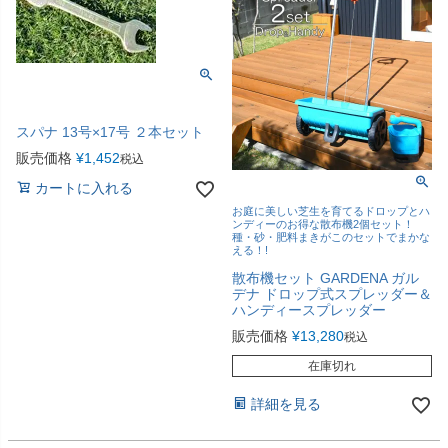
スパナ 13号×17号 ２本セット
販売価格
¥
1,452
税込
カートに入れる
お庭に美しい芝生を育てるドロップとハ
ンディーのお得な散布機2個セット！
種・砂・肥料まきがこのセットでまかな
える！!
散布機セット GARDENA ガル
デナ ドロップ式スプレッダー＆
ハンディースプレッダー
販売価格
¥
13,280
税込
在庫切れ
詳細を見る