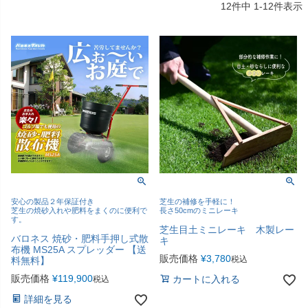
12
件中
1
-
12
件表示
安心の製品２年保証付き
芝生の補修を手軽に！
芝生の焼砂入れや肥料をまくのに便利で
長さ50cmのミニレーキ
す。
芝生目土ミニレーキ 木製レー
バロネス 焼砂・肥料手押し式散
キ
布機 MS25A スプレッダー 【送
販売価格
¥
3,780
税込
料無料】
販売価格
¥
119,900
カートに入れる
税込
詳細を見る