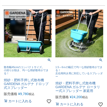
散布幅45cmのコンパクトサイズ。
1.5～6ｍの幅広で均一な焼砂散布ができ
小回りが効き、均一な焼砂散布ができ
る！
る！
左右両利き用に対応しているスプレッダ
ー
焼砂・肥料手押し式散布機
焼砂・肥料手押し式散布機
GARDENA ガルデナ ドロップ
GARDENA ガルデナ ロータリ
式スプレッダー
ー式スプレッダー 家庭用
販売価格
¥
9,780
税込
販売価格
¥
24,200
税込
カートに入れる
カートに入れる