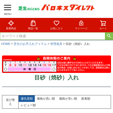
MENU
新着商品
商品一覧
お気に入り
マイページ
カート
HOME
芝生のお手入れアイテム
管理道具
目砂（焼砂）入れ
目砂（焼砂）入れ
優先度順
価格が高い順
価格が安い順
新着順
並び替
え
レビュー順