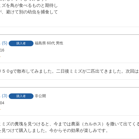
ミズを鳥が食べるものと期待し

が、避けて別の幼虫を捕食して

5
福島県
60代
男性
購入者
/16
り５０gで散布してみました。二日後ミミズが二匹出てきました。次回
3
非公開
購入者
/04
ミズの糞塊を見つけると、今までは農薬（カルホス）を撒いて出てくるミミ