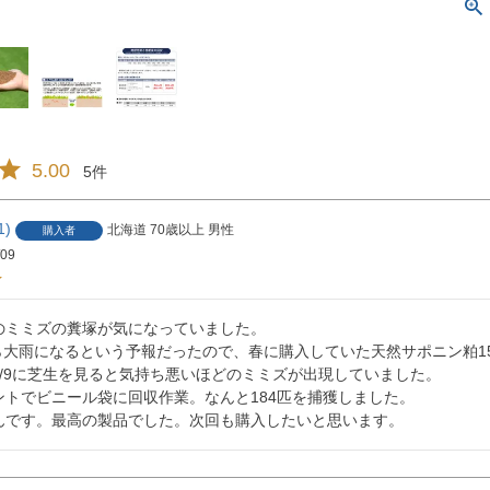
5.00
5
1
北海道
70歳以上
男性
購入者
/09
のミミズの糞塚が気になっていました。

から大雨になるという予報だったので、春に購入していた天然サポニン粕1
/9に芝生を見ると気持ち悪いほどのミミズが出現していました。

トでビニール袋に回収作業。なんと184匹を捕獲しました。

んです。最高の製品でした。次回も購入したいと思います。