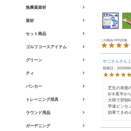
無農薬資材
資材
セット商品
ゴルフコースアイテム
グリーン
やごさん
投稿日
2026/06
ティ
バンカー
芝生の表面
6/８夜半
トレーニング用具
大雨で翌朝6
早速ピンセン
効果てきめ
ラウンド用品
ガーデニング