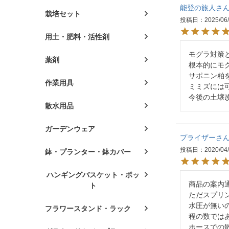
能登の旅人
栽培セット
投稿日
2025/06
用土・肥料・活性剤
モグラ対策
薬剤
根本的にモ
サポニン粕
作業用具
ミミズには
散水用品
ガーデンウェア
プライザー
投稿日
2020/04
鉢・プランター・鉢カバー
ハンギングバスケット・ポッ
商品の案内
ト
ただスプリ
水圧が無い
フラワースタンド・ラック
程の数ではあ
ホースでの