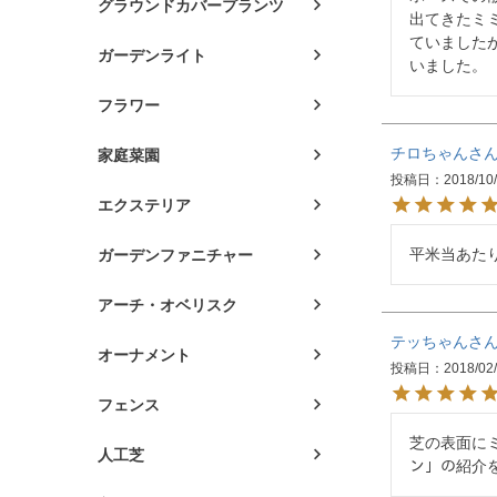
グラウンドカバープランツ
出てきたミ
ていました
ガーデンライト
いました。
フラワー
チロちゃん
家庭菜園
投稿日
2018/10
エクステリア
平米当あた
ガーデンファニチャー
アーチ・オベリスク
テッちゃん
オーナメント
投稿日
2018/02
フェンス
芝の表面にミ
人工芝