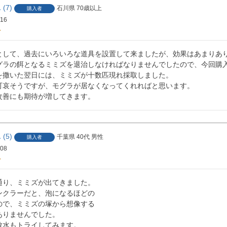
7
石川県
70歳以上
購入者
/16
として、過去にいろいろな道具を設置して来ましたが、効果はあまりあり
グラの餌となるミミズを退治しなければなりませんでしたので、今回購入
を撒いた翌日には、ミミズが十数匹現れ採取しました。

可哀そうですが、モグラが居なくなってくれればと思います。

5
千葉県
40代
男性
購入者
/08
通り、ミミズが出てきました。

ンクラーだと、泡になるほどの

ので、ミミズの塚から想像する

りませんでした。

散水もトライしてみます。
