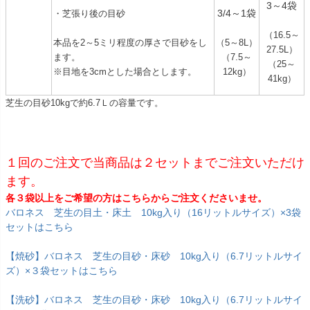
3～4袋
3/4～1袋
・芝張り後の目砂
（16.5～
本品を2～5ミリ程度の厚さで目砂をし
（5～8L）
27.5L）
ます。
（7.5～
（25～
※目地を3cmとした場合とします。
12kg）
41kg）
芝生の目砂10kgで約6.7Ｌの容量です。
１回のご注文で当商品は２セットまでご注文いただけ
ます。
各３袋以上をご希望の方はこちらからご注文くださいませ。
バロネス 芝生の目土・床土 10kg入り（16リットルサイズ）×3袋
セットはこちら
【焼砂】バロネス 芝生の目砂・床砂 10kg入り（6.7リットルサイ
ズ）×３袋セットはこちら
【洗砂】バロネス 芝生の目砂・床砂 10kg入り（6.7リットルサイ