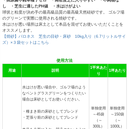
し ・芝生に適したPH値 ・水はけがよい
球状と粒度が決め手の最高級品質の最高級天然硅砂です。 ゴルフ場
のグリーンで実際に使用される焼砂です。
水はけが悪い場所は床土として本品を混ぜてお使いいただくことを
オススメします。
【焼砂】バロネス 芝生の目砂・床砂 10kg入り（6.7リットルサイ
ズ）×３袋セットはこちら
使用方法
1平米あた
用途
説明
1坪あたり
り
水はけが悪い場合や、ゴルフ場のよう
なベントグラスグリーンをつくりたい
場合は床砂としてお使いください。
単独使用
単独使用
・種まき前の床砂としてブレンド
～45袋
～150袋
・芝張り前の床砂としてブレンド
（～
（～
300L）
1000L）