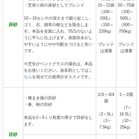
・芝張り前の床砂としてブレンド
15～22袋
50～75袋
（100～
（330～
10～15センチの深さまで掘り起こし、
150L）
500L）
床砂
ゴミ、石、雑草の根などを除去しま
（150～
（500～
す。本品を全面に入れ、凹凸のないよ
220kg）
750kg）
うに平らに仕上げます。表面排水がし
やすいようにやや勾配をつけると良い
ブレンド
ブレンド
です。
は適量
は適量
※芝生がベントグラスの場合は、本品
をお使いください。改良剤としては
こ
ちら
を混ぜての使用がオススメです。
1/3～3/4
1～2袋
・種まき後の目砂
袋
・春、秋の目砂
（7～
（2～5L）
16.5L）
本品を2～5ミリ程度の厚さで目砂をし
（3～
（10～
ます。
7.5kg）
25kg）
目砂