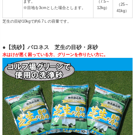
ます。
（7.5～
（25～
※目地を3cmとした場合とします。
12kg）
41kg）
芝生の目砂10kgで約6.7Ｌの容量です。
●【洗砂】バロネス 芝生の目砂・床砂
水はけが悪く困っている方、グリーンを作りたい方に。