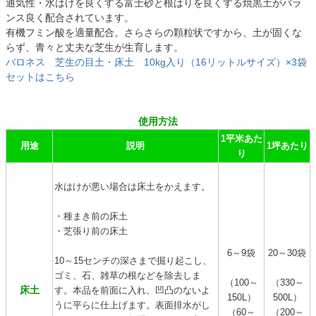
通気性・水はけを良くする富士砂と根はりを良くする焼黒土がバラ
ンス良く配合されています。
有機フミン酸を適量配合。さらさらの顆粒状ですから、土が固くな
らず、青々と丈夫な芝生が生育します。
バロネス 芝生の目土・床土 10kg入り（16リットルサイズ）×3袋
セットはこちら
使用方法
1平米あた
用途
説明
1坪あたり
り
水はけが悪い場合は床土をかえます。
・種まき前の床土
・芝張り前の床土
6～9袋
20～30袋
10～15センチの深さまで掘り起こし、
ゴミ、石、雑草の根などを除去しま
（100～
（330～
床土
す。本品を前面に入れ、凹凸のないよ
150L）
500L）
うに平らに仕上げます。表面排水がし
（60～
（200～