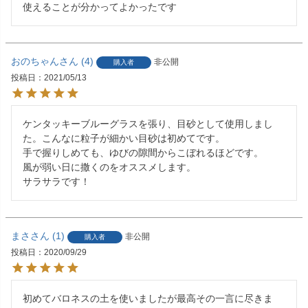
使えることが分かってよかったです
おのちゃん
4
非公開
購入者
投稿日
2021/05/13
ケンタッキーブルーグラスを張り、目砂として使用しまし
た。こんなに粒子が細かい目砂は初めてです。

手で握りしめても、ゆびの隙間からこぼれるほどです。

風が弱い日に撒くのをオススメします。

サラサラです！
まさ
1
非公開
購入者
投稿日
2020/09/29
初めてバロネスの土を使いましたが最高その一言に尽きま