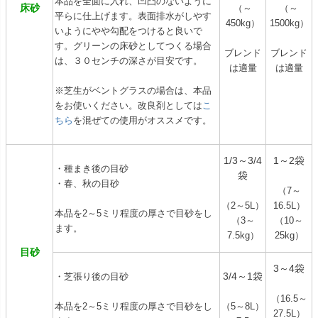
本品を全面に入れ、凹凸のないように
床砂
（～
（～
平らに仕上げます。表面排水がしやす
450kg）
1500kg）
いようにやや勾配をつけると良いで
す。グリーンの床砂としてつくる場合
ブレンド
ブレンド
は、３０センチの深さが目安です。
は適量
は適量
※芝生がベントグラスの場合は、本品
をお使いください。改良剤としては
こ
ちら
を混ぜての使用がオススメです。
1/3～3/4
1～2袋
・種まき後の目砂
袋
・春、秋の目砂
（7～
（2～5L）
16.5L）
本品を2～5ミリ程度の厚さで目砂をし
（3～
（10～
ます。
7.5kg）
25kg）
目砂
3～4袋
3/4～1袋
・芝張り後の目砂
（16.5～
本品を2～5ミリ程度の厚さで目砂をし
（5～8L）
27.5L）