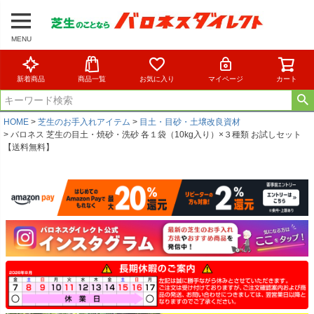
MENU
新着商品
商品一覧
お気に入り
マイページ
カート
HOME
芝生のお手入れアイテム
目土・目砂・土壌改良資材
バロネス 芝生の目土・焼砂・洗砂 各１袋（10kg入り）×３種類 お試しセット
【送料無料】