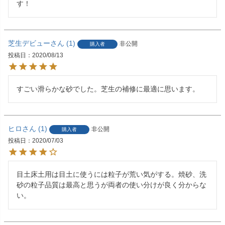
す！
芝生デビュー
1
非公開
購入者
投稿日
2020/08/13
すごい滑らかな砂でした。芝生の補修に最適に思います。
ヒロ
1
非公開
購入者
投稿日
2020/07/03
目土床土用は目土に使うには粒子が荒い気がする。焼砂、洗
砂の粒子品質は最高と思うが両者の使い分けが良く分からな
い。