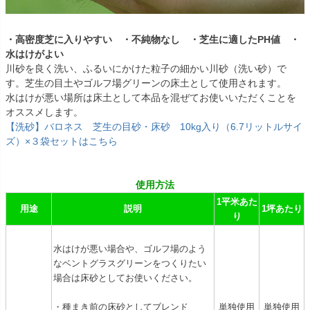
・高密度芝に入りやすい ・不純物なし ・芝生に適したPH値 ・
水はけがよい
川砂を良く洗い、ふるいにかけた粒子の細かい川砂（洗い砂）で
す。芝生の目土やゴルフ場グリーンの床土として使用されます。
水はけが悪い場所は床土として本品を混ぜてお使いいただくことを
オススメします。
【洗砂】バロネス 芝生の目砂・床砂 10kg入り（6.7リットルサイ
ズ）×３袋セットはこちら
使用方法
1平米あた
用途
説明
1坪あたり
り
水はけが悪い場合や、ゴルフ場のよう
なベントグラスグリーンをつくりたい
場合は床砂としてお使いください。
・種まき前の床砂としてブレンド
単独使用
単独使用