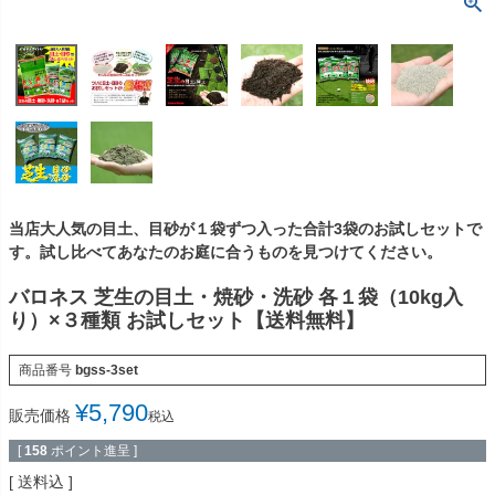
当店大人気の目土、目砂が１袋ずつ入った合計3袋のお試しセットで
す。試し比べてあなたのお庭に合うものを見つけてください。
バロネス 芝生の目土・焼砂・洗砂 各１袋（10kg入
り）×３種類 お試しセット【送料無料】
商品番号
bgss-3set
¥
5,790
販売価格
税込
[
158
ポイント進呈 ]
送料込