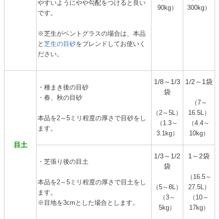
やすいようにやや勾配をつけると良い
90kg）
300kg）
です。
※芝生がベントグラスの場合は、本品
と
芝生の目砂
をブレンドしてお使いく
ださい。
1/8～1/3
1/2～1袋
・種まき後の目砂
袋
・春、秋の目砂
（7～
（2～5L）
16.5L）
本品を2～5ミリ程度の厚さで目砂をし
（1.3～
（4.4～
ます。
3.1kg）
10kg）
目土
1/3～1/2
1～2袋
・芝張り後の目土
袋
（16.5～
本品を2～5ミリ程度の厚さで目土をし
（5～8L）
27.5L）
ます。
（3～
（10～
※目地を3cmとした場合とします。
5kg）
17kg）