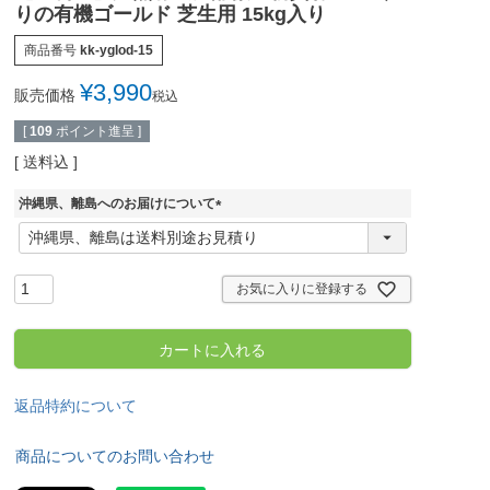
りの有機ゴールド 芝生用 15kg入り
商品番号
kk-yglod-15
¥
3,990
販売価格
税込
[
109
ポイント進呈 ]
送料込
沖縄県、離島へのお届けについて
(
必
須
)
お気に入りに登録する
カートに入れる
返品特約について
商品についてのお問い合わせ