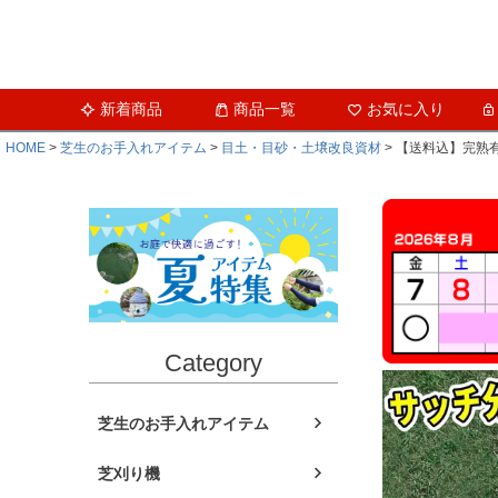
新着商品
商品一覧
お気に入り
HOME
芝生のお手入れアイテム
目土・目砂・土壌改良資材
【送料込】完熟有
Category
芝生のお手入れアイテム
芝刈り機