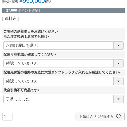
¥
990,000
販売価格
税込
[
27,000
ポイント進呈 ]
送料込
ご希望の到着曜日をお選びください
※ご注文後約１週間でお届け
(
必
須
配達可能地域か確認してください
)
(
必
須
配達先付近の道路やお庭に大型ダンプトラックが入れるか確認してください
)
(
必
須
代金引換不可商品です
)
(
必
須
)
お気に入りに登録する