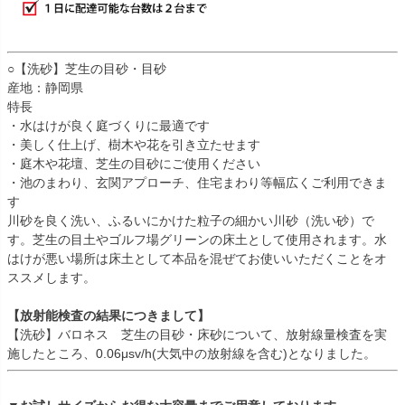
○【洗砂】芝生の目砂・目砂
産地：静岡県
特長
・水はけが良く庭づくりに最適です
・美しく仕上げ、樹木や花を引き立たせます
・庭木や花壇、芝生の目砂にご使用ください
・池のまわり、玄関アプローチ、住宅まわり等幅広くご利用できま
す
川砂を良く洗い、ふるいにかけた粒子の細かい川砂（洗い砂）で
す。芝生の目土やゴルフ場グリーンの床土として使用されます。水
はけが悪い場所は床土として本品を混ぜてお使いいただくことをオ
ススメします。
【放射能検査の結果につきまして】
【洗砂】バロネス 芝生の目砂・床砂について、放射線量検査を実
施したところ、0.06μsv/h(大気中の放射線を含む)となりました。