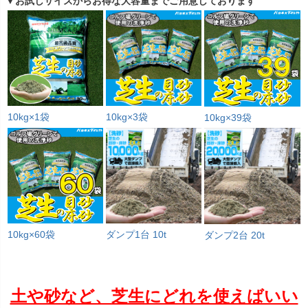
▼お試しサイズからお得な大容量までご用意しております
10kg×1袋
10kg×3袋
10kg×39袋
10kg×60袋
ダンプ1台 10t
ダンプ2台 20t
土や砂など、芝生にどれを使えばいい