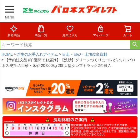
MENU
新着商品
商品一覧
お気に入り
マイページ
カート
HOME
芝生のお手入れアイテム
目土・目砂・土壌改良資材
【予約注文品 約1週間でお届け】【洗砂】グリーンづくりにコレがいい！バロ
ネス 芝生の目砂・床砂 20,000kg 20t 大型ダンプトラック2台搬入