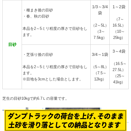
1/3～3/4
1～2袋
・種まき後の目砂
袋
・春、秋の目砂
（7～
（2～5L）
16.5L）
本品を2～5ミリ程度の厚さで目砂をし
（3～
（10～
ます。
7.5kg）
25kg）
目砂
3～4袋
3/4～1袋
・芝張り後の目砂
（16.5～
本品を2～5ミリ程度の厚さで目砂をし
（5～8L）
27.5L）
ます。
（7.5～
（25～
※目地を3cmとした場合とします。
12kg）
41kg）
芝生の目砂10kgで約6.7Ｌの容量です。