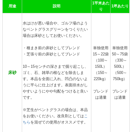
1平米あた
用途
説明
1坪あたり
り
水はけが悪い場合や、ゴルフ場のよう
なベントグラスグリーンをつくりたい
場合は床砂としてお使いください。
・種まき前の床砂としてブレンド
単独使用
単独使用
・芝張り前の床砂としてブレンド
15～22袋
50～75袋
（100～
（330～
10～15センチの深さまで掘り起こし、
150L）
500L）
床砂
ゴミ、石、雑草の根などを除去しま
（150～
（500～
す。本品を全面に入れ、凹凸のないよ
220kg）
750kg）
うに平らに仕上げます。表面排水がし
やすいようにやや勾配をつけると良い
ブレンド
ブレンド
です。
は適量
は適量
※芝生がベントグラスの場合は、本品
をお使いください。改良剤としては
こ
ちら
を混ぜての使用がオススメです。