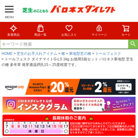
MENU
新着商品
商品一覧
お気に入り
マイページ
カート
HOME
芝生のお手入れアイテム
種
寒地型芝の種
トールフェスク
トールフェスク ダイナマイトG-LS 1kg お徳用3袋セット バロネス寒地型 芝生
の種 多年草 発芽適温摂氏15～25度程度です。