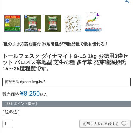
/種のまき方説明書付き/耐暑性が市販品種で最も優れる！
トールフェスク ダイナマイトG-LS 1kg お徳用3袋セ
ット バロネス寒地型 芝生の種 多年草 発芽適温摂氏
15～25度程度です。
商品番号
dynamiteg-ls-3
¥
8,250
販売価格
税込
[
225
ポイント進呈 ]
送料込
お気に入りに登録する