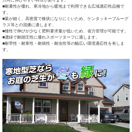
方向に伸びやすい特性があります。
■耐暑性が優れ、寒冷地から暖地まで利用できる広域適応性品種で
す。
■葉が細く、高密度で株状になりにくいため、ケンタッキーブルーグ
ラス等との混播に適します。
■矮性で伸びが少なく肥料要求量が低いため、省力管理が可能です。
■濃緑で耐踏圧性に優れスポーツターフに適します。
■耐早性・耐寒性・耐病性・耐虫性等の幅広い環境適応性を有しま
す。