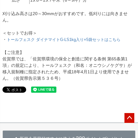
広さ
19.8～29.7平米（6～9坪）分
刈り込み高さは20～30mmがおすすめです。低刈りには向きませ
ん。
＜セットでお得＞
・
トールフェスク ダイナマイトG-LS1kg入り×5袋セットはこちら
【ご注意】
佐賀県では、「佐賀県環境の保全と創造に関する条例 第65条第1
項」の規定により、トールフェスク（和名：オニウシノケグサ）が
移入規制種に指定されたため、平成18年4月1日より使用できませ
ん。（佐賀県告示第５３６号）
ペー
ジト