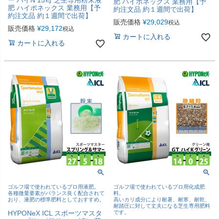
ー ハイN 15㎏ 芝生専用粉末液
肥 ハイポネックス 業務用【予
肥 ハイポネックス 業務用【予
約注文品 約１週間で出荷】
約注文品 約１週間で出荷】
販売価格
¥
29,029
税込
販売価格
¥
29,172
税込
カートに入れる
カートに入れる
ゴルフ場で使われているプロ用液肥。
ゴルフ場で使われているプロ用化成肥
各種微量要素がバランス良く配合されて
料。
おり、液肥の標準肥料としておすすめ。
高いカリ成分により耐暑、耐寒、耐乾、
耐踏圧に対して丈夫になる芝生専用肥料
HYPONeX ICL スポーツマスタ
です。