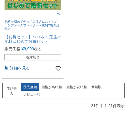
肥料を初めて使ってみる方におすすめ！
ハンディースプレッダー＋肥料2袋のお
得セット
【お得セット】バロネス 芝生の
肥料はじめて散布セット
販売価格
¥
9,900
税込
在庫切れ
詳細を見る
優先度順
価格が高い順
価格が安い順
新着順
並び替
え
レビュー順
21
件中
1
-
21
件表示