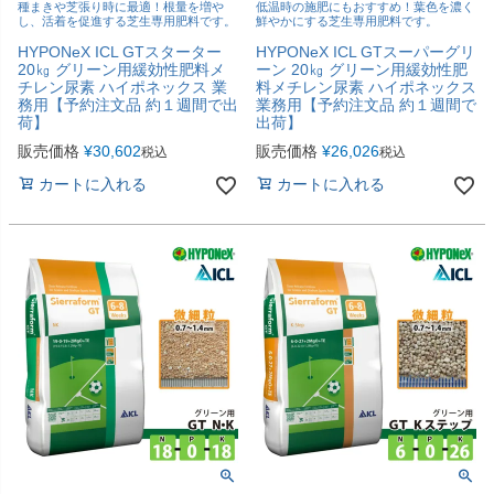
種まきや芝張り時に最適！根量を増や
低温時の施肥にもおすすめ！葉色を濃く
し、活着を促進する芝生専用肥料です。
鮮やかにする芝生専用肥料です。
HYPONeX ICL GTスターター
HYPONeX ICL GTスーパーグリ
20㎏ グリーン用緩効性肥料メ
ーン 20㎏ グリーン用緩効性肥
チレン尿素 ハイポネックス 業
料メチレン尿素 ハイポネックス
務用【予約注文品 約１週間で出
業務用【予約注文品 約１週間で
荷】
出荷】
販売価格
¥
30,602
販売価格
¥
26,026
税込
税込
カートに入れる
カートに入れる