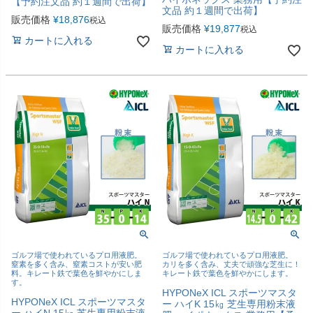
【予約注文品 約１週間で出荷】
文品 約１週間で出荷】
販売価格
¥
18,876
税込
販売価格
¥
19,877
税込
カートに入れる
カートに入れる
ゴルフ場で使われているプロ用液肥。
ゴルフ場で使われているプロ用液肥。
窒素を多く含み、窒素コストが安い肥
カリを多く含み、丈夫で頑強な芝生に！
料。キレート鉄で葉色を鮮やかにしま
キレート鉄で葉色を鮮やかにします。
す。
HYPONeX ICL スポーツマスタ
HYPONeX ICL スポーツマスタ
ー ハイK 15㎏ 芝生専用粉末液