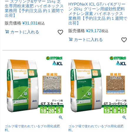
ー スプリング&サマー 15㎏ 芝
HYPONeX ICL GTハイKグリー
生専用粉末液肥 ハイポネックス
ン 20㎏ グリーン用緩効性肥料
業務用【予約注文品 約１週間で
メチレン尿素 ハイポネックス
出荷】
業務用【予約注文品 約１週間で
販売価格
¥
31,031
出荷】
税込
販売価格
¥
29,172
税込
カートに入れる
カートに入れる
ゴルフ場で使われているプロ用化成肥
ゴルフ場で使われているプロ用化成肥
料。
料。