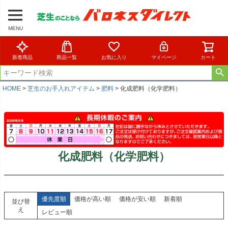
MENU
新着商品
商品一覧
お気に入り
マイページ
カート
HOME
芝生のお手入れアイテム
肥料
化成肥料（化学肥料）
化成肥料（化学肥料）
優先度順
価格が高い順
価格が安い順
新着順
並び替
え
レビュー順