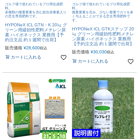
ゴルフ場で使われているプロ用化成肥
ゴルフ場で使われているプロ用化成肥
料。
料。
多種類の微量要素を含む総合栄養素入り
微量要素を含み、少ない窒素でカリを多
の芝生専用肥料です。
く与えることができる芝生専用肥料で
す。
HYPONeX ICL GTN・K 20㎏ グ
HYPONeX ICL GTKステップ 20
リーン用緩効性肥料メチレン尿
㎏ グリーン用緩効性肥料メチレ
素 ハイポネックス 業務用【予
ン尿素 ハイポネックス 業務用
約注文品 約１週間で出荷】
【予約注文品 約１週間で出荷】
販売価格
¥
28,600
税込
販売価格
¥
30,030
税込
カートに入れる
カートに入れる