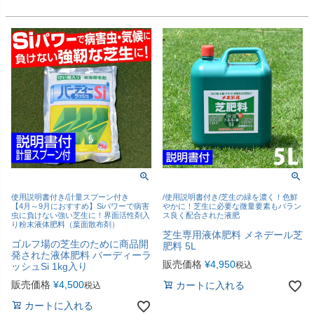
使用説明書付き/計量スプーン付き
/使用説明書付き/芝生の緑を濃く！色鮮
【4月～9月におすすめ】Siパワーで病害
やかに！芝生に必要な微量要素もバラン
虫に負けない強い芝生に！界面活性剤入
ス良く配合された液肥
り粉末液体肥料（葉面散布剤）
芝生専用液体肥料 メネデール芝
ゴルフ場の芝生のために商品開
肥料 5L
発された液体肥料 バーディーラ
販売価格
¥
4,950
税込
ッシュSi 1kg入り
販売価格
¥
4,500
カートに入れる
税込
カートに入れる