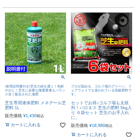
/使用説明書付き/芝生の緑を濃く！色鮮
プロが認める、ゴルフ場のグリーン、フ
やかに！芝生に必要な微量要素もバラン
ェアウェイでも使われている高級肥料で
ス良く配合された液肥
す。
芝生専用液体肥料 メネデール芝
セットでお得♪ゴルフ場も太鼓
肥料 1L
判！バロネス 芝生の肥料 5kg入
り ６袋セット 芝生のお手入れ
販売価格
¥
1,430
税込
に。
カートに入れる
販売価格
¥
18,980
税込
カートに入れる