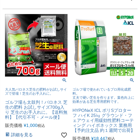
大人気バロネス芝生の肥料がお試しサイ
ゴルフ場で使われているプロ用化成肥
ズで登場！芝生のお手入れに。
料。
丈夫で硬い芝生を作ります。葉色向上に
ゴルフ場も太鼓判！バロネス 芝
効果がある芝生専用肥料です。
生の肥料 お試しサイズ700g入
HYPONeX ICL ポリSプロター
り 芝生のお手入れに。【送料無
フ ハイK 25㎏ グラウンド・フ
料】【代引不可・メール便】
ェアウェイ用緩効性肥料コーテ
販売価格
¥
1,000
ィング ハイポネックス 業務用
税込
【予約注文品 約１週間で出荷】
詳細を見る
販売価格
¥
18,447
税込