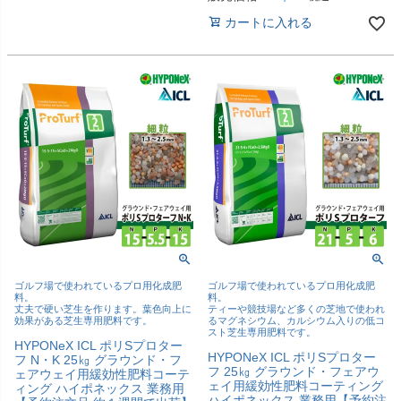
カートに入れる
ゴルフ場で使われているプロ用化成肥
ゴルフ場で使われているプロ用化成肥
料。
料。
丈夫で硬い芝生を作ります。葉色向上に
ティーや競技場など多くの芝地で使われ
効果がある芝生専用肥料です。
るマグネシウム、カルシウム入りの低コ
スト芝生専用肥料です。
HYPONeX ICL ポリSプロター
HYPONeX ICL ポリSプロター
フ N・K 25㎏ グラウンド・フ
フ 25㎏ グラウンド・フェアウ
ェアウェイ用緩効性肥料コーテ
ェイ用緩効性肥料コーティング
ィング ハイポネックス 業務用
ハイポネックス 業務用【予約注