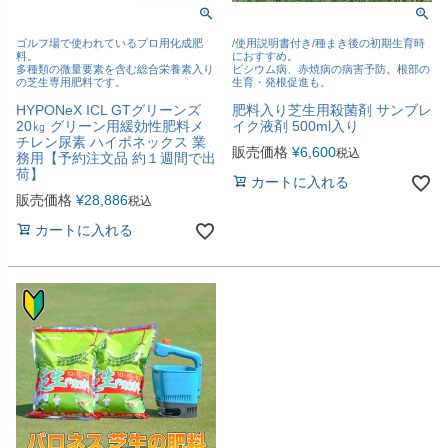
ゴルフ場で使われているプロ用化成肥
/使用説明書付き/種まき後の初期生育時
料。
におすすめ。
多種類の微量要素を含む総合栄養素入り
ピシウム病、赤焼病の病害予防。根部の
の芝生専用肥料です。
生育・発根促進も。
HYPONeX ICL GTグリーンズ
肥料入り芝生用殺菌剤 サンブレ
20㎏ グリーン用緩効性肥料メ
イク液剤 500ml入り
チレン尿素 ハイポネックス 業
販売価格
¥
6,600
税込
務用【予約注文品 約１週間で出
荷】
カートに入れる
販売価格
¥
28,886
税込
カートに入れる