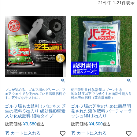
21
件中
1
-
21
件表示
プロが認める、ゴルフ場のグリーン、フ
使用説明書付き/計量スプーン付き
ェアウェイでも使われている高級肥料で
地温15度以下でも効く！界面活性剤入り
す。芝生のお手入れに。
粉末液体肥料（葉面散布剤）
ゴルフ場も太鼓判！バロネス 芝
ゴルフ場の芝生のために商品開
生の肥料 5kg入り 緩効性IB窒素
発された液体肥料 バーディーラ
入り化成肥料 細粒タイプ
ッシュNN 1kg入り
販売価格
¥
3,580
販売価格
¥
4,500
税込
税込
カートに入れる
カートに入れる