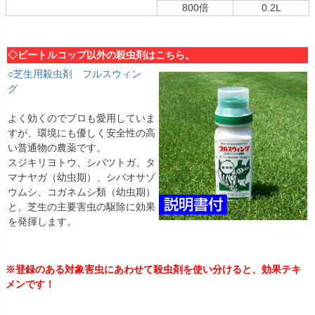
800倍
0.2L
◇ビートルコップ以外の殺虫剤はこちら。
○芝生用殺虫剤 フルスウィン
グ
よく効くのでプロも愛用していま
すが、環境にも優しく安全性の高
い普通物の農薬です。
スジキリヨトウ、シバツトガ、タ
マナヤガ（幼虫期）、シバオサゾ
ウムシ、コガネムシ類（幼虫期）
と、芝生の主要害虫の駆除に効果
を発揮します。
※登録のある対象害虫にあわせて殺虫剤を使い分けると、効果テキ
メンです！