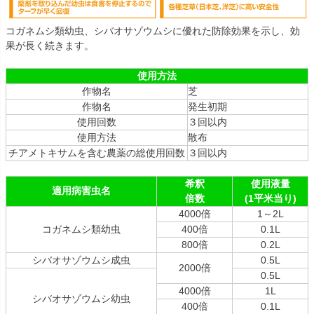
コガネムシ類幼虫、シバオサゾウムシに優れた防除効果を示し、効
果が長く続きます。
使用方法
作物名
芝
作物名
発生初期
使用回数
３回以内
使用方法
散布
チアメトキサムを含む農薬の総使用回数
３回以内
希釈
使用液量
適用病害虫名
倍数
(1平米当り)
4000倍
1～2L
コガネムシ類幼虫
400倍
0.1L
800倍
0.2L
シバオサゾウムシ成虫
0.5L
2000倍
0.5L
4000倍
1L
シバオサゾウムシ幼虫
400倍
0.1L