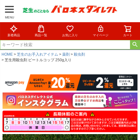
MENU
新着商品
商品一覧
お気に入り
マイページ
カート
HOME
芝生のお手入れアイテム
薬剤
殺虫剤
芝生用殺虫剤 ビートルコップ 250g入り