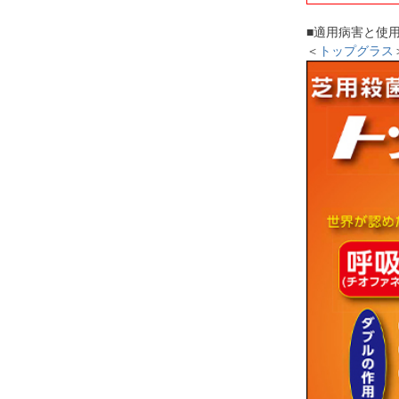
■適用病害と使
＜
トップグラス