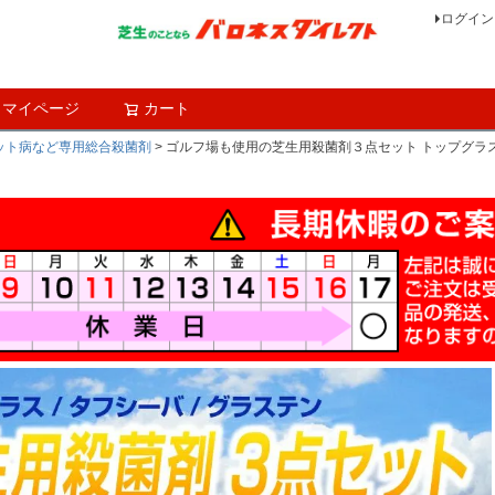
ログイン
マイページ
カート
検索
ット病など専用総合殺菌剤
ゴルフ場も使用の芝生用殺菌剤３点セット トップグラ