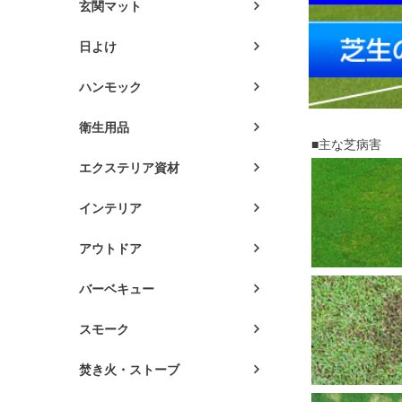
玄関マット
日よけ
ハンモック
衛生用品
■主な芝病害
エクステリア資材
インテリア
アウトドア
バーベキュー
スモーク
焚き火・ストーブ