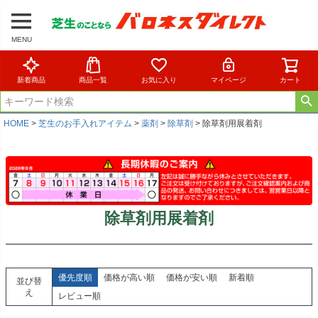
MENU
新着商品
商品一覧
お気に入り
マイページ
カート
HOME
芝生のお手入れアイテム
薬剤
除草剤
除草剤用展着剤
除草剤用展着剤
優先度順
価格が高い順
価格が安い順
新着順
並び替
え
レビュー順