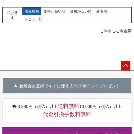
優先度順
価格が高い順
価格が安い順
新着順
並び替
え
レビュー順
1
件中
1
-
1
件表示
ペー
ジト
300
新規会員登録ですぐに使える
ポイントプレゼント
ップ
へ
送料無料
3,980円（税込）以上
10,000円（税込）以上
代金引換手数料無料