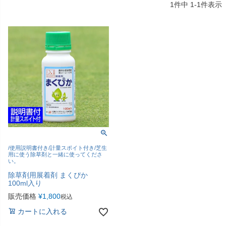
1
件中
1
-
1
件表示
/使用説明書付き/計量スポイト付き/芝生
用に使う除草剤と一緒に使ってくださ
い。
除草剤用展着剤 まくぴか
100ml入り
販売価格
¥
1,800
税込
カートに入れる