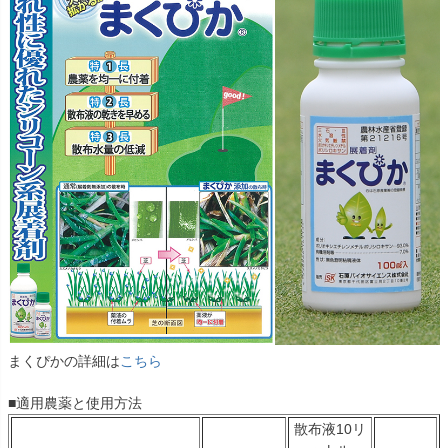
まくぴかの詳細は
こちら
■適用農薬と使用方法
散布液10リ