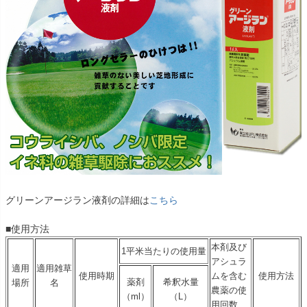
グリーンアージラン液剤の詳細は
こちら
■使用方法
本剤及び
1平米当たりの使用量
アシュラ
適用
適用雑草
使用時期
ムを含む
使用方法
薬剤
希釈水量
場所
名
農薬の使
（ml）
（L）
用回数