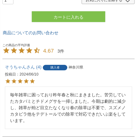
カートに入れる
商品についてのお問い合わせ
4.67
3
そうちゃん
4
神奈川県
購入者
投稿日
2024/06/10
毎年雑草に困っており昨年春と秋にまきました。苦労してい
たカタバミとチドメグサを一掃しました。今期は劇的に減少
し、雑草が殆ど目立たなくなり春の除草は不要で、スズメノ
カタビラ他をテデトールでの除草で対応できだいぶ楽をして
います。