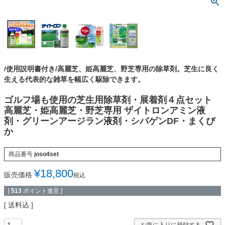
/使用説明書付き/高麗芝、姫高麗芝、野芝専用の除草剤。芝生に良く
生える代表的な雑草を幅広く駆除できます。
ゴルフ場も使用の芝生用除草剤・展着剤４点セット
高麗芝・姫高麗芝・野芝専用 ザイトロンアミン液
剤・グリーンアージラン液剤・シバゲンDF・まくぴ
か
商品番号
joso4set
¥
18,800
販売価格
税込
[
513
ポイント進呈 ]
送料込
お気に入りに登録する