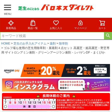
MENU
新着商品
商品一覧
お気に入り
マイページ
カート
HOME
芝生のお手入れアイテム
薬剤
除草剤
ゴルフ場も使用の芝生用除草剤・展着剤４点セット 高麗芝・姫高麗芝・野芝専
用 ザイトロンアミン液剤・グリーンアージラン液剤・シバゲンDF・まくぴか