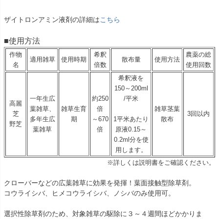
ザイトロンアミン液剤の詳細は
こちら
■使用方法
作物
希釈
農薬の総
適用雑草
使用時期
散布量
使用方法
名
倍数
使用回数
希釈液を
150～200ml
一年生広
約250
/平米
高麗
葉雑草、
雑草生育
倍
雑草茎葉
芝
3回以内
多年生広
期
～670
1平米あたり
散布
野芝
葉雑草
倍
原液0.15～
0.2ml分を使
用します。
※詳しくは説明書をご確認ください。
クローバーなどの広葉雑草に効果を発揮！葉面接触型除草剤。
コウライシバ、ヒメコウライシバ、ノシバのみ使用可。
選択性除草剤のため、対象雑草の駆除に３～４週間ほどかかりま