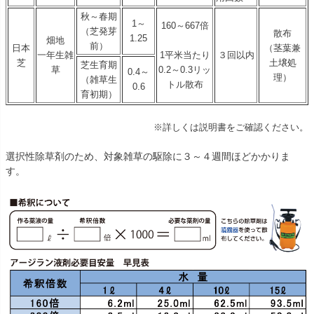
秋～春期
1～
160～667倍
（芝発芽
散布
1.25
畑地
前）
日本
（茎葉兼
一年生雑
1平米当たり
３回以内
芝
土壌処
芝生育期
草
0.2～0.3リッ
0.4～
理）
（雑草生
トル散布
0.6
育初期）
※詳しくは説明書をご確認ください。
選択性除草剤のため、対象雑草の駆除に３～４週間ほどかかりま
す。