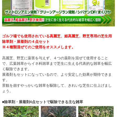
ゴルフ場でも使用されている高麗芝、姫高麗芝、野芝専用の芝生用
除草剤・展着剤の４点セット
※４種類混ぜてのご使用をオススメします。
高麗芝、野芝に薬害を与えず、４つの薬剤を混ぜて使用すること
で、広葉雑草からイネ科雑草まで芝生に生える代表的な雑草を幅広
く駆除できます。
展着剤もセットになっているので、より安定した効果が期待できま
す。
景観を崩すやっかいな雑草を駆除して、きれいな芝生に仕上げまし
ょう。
■除草剤・展着剤4点セットで駆除できる主な雑草