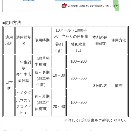
■使用方法
10アール（1000平
米）当たりの使用量
適用
適用雑草
本剤の使
使用時期
使用方法
場所
名
用回数
薬剤
希釈水量
（ｇ）
（L）
（雑草発
100～200
一年生雑
生初期）
草
秋～冬期
多年生広
10～30
（雑草発
200～300
葉雑草
日本
生前）
３回以内
散布
芝
ヒメクグ
春
～夏期
ハマスゲ
（雑草生
100～200
スズメノ
20～40
育初期）
ヒエ
※詳しくは説明書をご確認ください。