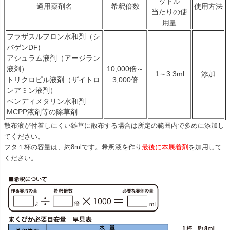
ットル
適用薬剤名
希釈倍数
使用方法
当たりの使
用量
フラザスルフロン水和剤（シ
バゲンDF)
アシュラム液剤（アージラン
液剤）
10,000倍～
1～3.3ml
添加
トリクロピル液剤（ザイトロ
3,000倍
ンアミン液剤）
ペンディメタリン水和剤
MCPP液剤等の除草剤
散布液が付着しにくい雑草に散布する場合は所定の範囲内で多めに添加し
てください。
フタ１杯の容量は、約8mlです。希釈液を作り
最後に本展着剤
を加用して
ください。