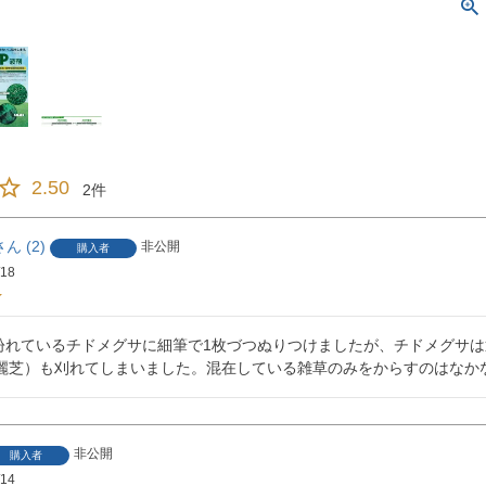
2.50
2
2
非公開
購入者
/18
紛れているチドメグサに細筆で1枚づつぬりつけましたが、チドメグサ
や高麗芝）も刈れてしまいました。混在している雑草のみをからすのはなか
非公開
購入者
/14