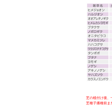
芝の植付け後、
芝種子播種前ま