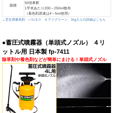
50倍希釈
面積
1平米あたり200～250ml散布
（着色剤原液は4～5ml使用）
→芝生用着色剤 バロネス Ｋアイグリーン 1kg入りの詳細はこちら
●蓄圧式噴霧器（単頭式ノズル） ４リ
ットル用 日本製 fp-7411
除草剤や着色剤などが簡単にまける！単頭式ノズル