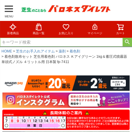
MENU
新着商品
商品一覧
お気に入り
マイページ
カート
HOME
芝生のお手入れアイテム
薬剤
着色剤
着色剤散布セット 芝生用着色剤 バロネス Ｋアイグリーン 1kg＆蓄圧式噴霧器
単頭式ノズル ４リットル用 日本製 fp-7411