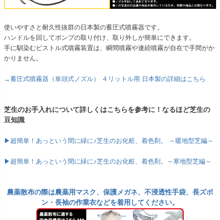
使いやすさと耐久性抜群の日本製の蓄圧式噴霧器です。
ハンドルを回してポンプの取り付け、取り外しが簡単にできます。
手に馴染むピストル式噴霧装置は、瞬間噴霧や連続噴霧が自在で手間がか
かりません。
→蓄圧式噴霧器（単頭式ノズル） ４リットル用 日本製の詳細はこちら
芝生のお手入れについて詳しくはこちらを参考に！なるほど芝生の
豆知識
▶超簡単！あっという間に緑に♪芝生のお化粧、着色剤。 ～暖地型芝編～
▶超簡単！あっという間に緑に♪芝生のお化粧、着色剤。～寒地型芝編～
農薬散布の際は農薬用マスク、保護メガネ、不浸透性手袋、長ズボ
ン・長袖の作業衣などを着用してください。