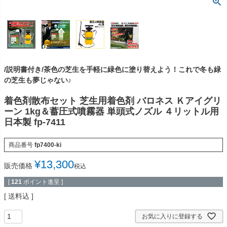
/説明書付き/茶色の芝生を手軽に緑色に塗り替えよう！これで冬も緑
の芝生も夢じゃない♪
着色剤散布セット 芝生用着色剤 バロネス Ｋアイグリ
ーン 1kg＆蓄圧式噴霧器 単頭式ノズル ４リットル用
日本製 fp-7411
商品番号
fp7400-ki
¥
13,300
販売価格
税込
[
121
ポイント進呈 ]
送料込
お気に入りに登録する