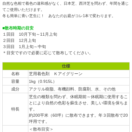
自然な色相で着色の違和感がなく、日本芝、西洋芝を問わず、年間を通じ
てご使用いただけます。
冬も簡単に青い芝生に！ あなたのお庭がコレ1本で変わります。
■散布時期の目安
１回目 10月下旬～11月上旬
２回目 12月上旬
３回目 1月上旬～中旬
＊目安ですので必要に応じて散布してください。
仕様
名称
芝用着色剤 Ｋアイグリーン
容量
1kg（0.915L）
成分
アクリル樹脂、有機顔料、防腐剤、水、その他
芝生の種類を問わず、休眠期前～休眠期に使用するこ
とにより自然の色彩を蘇生させ、美しい環境を保ちま
特長
す。
約200平米（60坪）に散布できます。年３回散布で20
坪用です。
＜散布目安＞