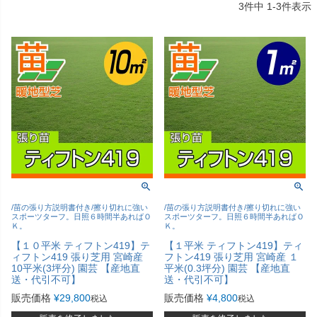
3
件中
1
-
3
件表示
/苗の張り方説明書付き/擦り切れに強い
/苗の張り方説明書付き/擦り切れに強い
スポーツターフ。日照６時間半あればＯ
スポーツターフ。日照６時間半あればＯ
Ｋ。
Ｋ。
【１０平米 ティフトン419】テ
【１平米 ティフトン419】ティ
ィフトン419 張り芝用 宮崎産
フトン419 張り芝用 宮崎産 １
10平米(3坪分) 園芸 【産地直
平米(0.3坪分) 園芸 【産地直
送・代引不可】
送・代引不可】
販売価格
¥
29,800
販売価格
¥
4,800
税込
税込