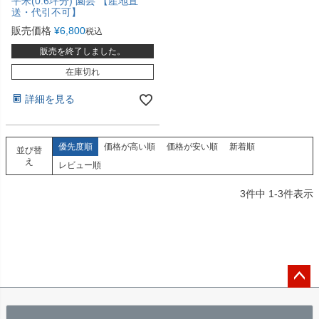
平米(0.6坪分) 園芸 【産地直
送・代引不可】
販売価格
¥
6,800
税込
販売を終了しました。
在庫切れ
詳細を見る
優先度順
価格が高い順
価格が安い順
新着順
並び替
え
レビュー順
3
件中
1
-
3
件表示
ペー
ジト