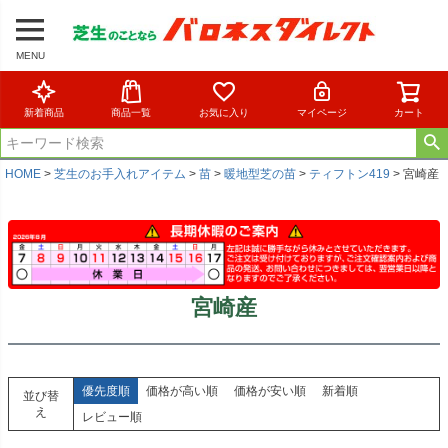
MENU
新着商品
商品一覧
お気に入り
マイページ
カート
HOME
芝生のお手入れアイテム
苗
暖地型芝の苗
ティフトン419
宮崎産
宮崎産
優先度順
価格が高い順
価格が安い順
新着順
並び替
え
レビュー順