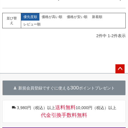
優先度順
価格が高い順
価格が安い順
新着順
並び替
え
レビュー順
2
件中
1
-
2
件表示
ペー
ジト
300
新規会員登録ですぐに使える
ポイントプレゼント
ップ
へ
送料無料
3,980円（税込）以上
10,000円（税込）以上
代金引換手数料無料