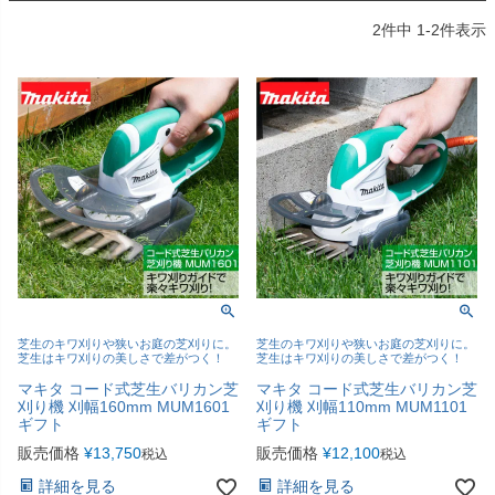
2
件中
1
-
2
件表示
芝生のキワ刈りや狭いお庭の芝刈りに。
芝生のキワ刈りや狭いお庭の芝刈りに。
芝生はキワ刈りの美しさで差がつく！
芝生はキワ刈りの美しさで差がつく！
マキタ コード式芝生バリカン芝
マキタ コード式芝生バリカン芝
刈り機 刈幅160mm MUM1601
刈り機 刈幅110mm MUM1101
ギフト
ギフト
販売価格
¥
13,750
販売価格
¥
12,100
税込
税込
詳細を見る
詳細を見る