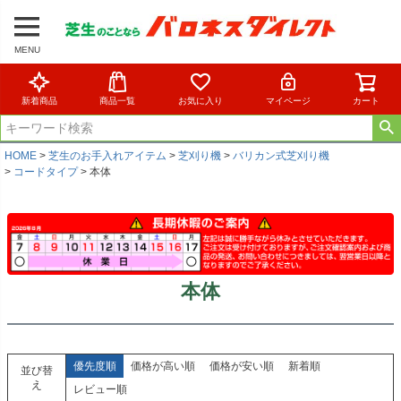
MENU
新着商品
商品一覧
お気に入り
マイページ
カート
HOME
芝生のお手入れアイテム
芝刈り機
バリカン式芝刈り機
コードタイプ
本体
本体
優先度順
価格が高い順
価格が安い順
新着順
並び替
え
レビュー順