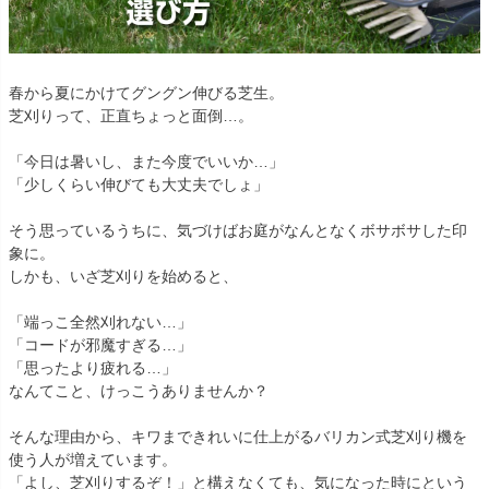
春から夏にかけてグングン伸びる芝生。
芝刈りって、正直ちょっと面倒…。
「今日は暑いし、また今度でいいか…」
「少しくらい伸びても大丈夫でしょ」
そう思っているうちに、気づけばお庭がなんとなくボサボサした印
象に。
しかも、いざ芝刈りを始めると、
「端っこ全然刈れない…」
「コードが邪魔すぎる…」
「思ったより疲れる…」
なんてこと、けっこうありませんか？
そんな理由から、キワまできれいに仕上がるバリカン式芝刈り機を
使う人が増えています。
「よし、芝刈りするぞ！」と構えなくても、気になった時にという