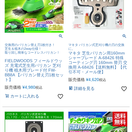
交換用のバリカン替え刃1枚付き！
マキタ バリカン式芝刈り機の刃の交換
芝生＆植木の2way仕様！
に。
取り回し簡単なコードレスバリカン！
マキタ 芝生バリカン用160mm
シャーブレード A-68426 特殊
FIELDWOODS フィールドウッ
コーティング刃 160mm 替刃 交
ズ 充電式芝生用バリカン 芝刈
換用 A-68426【送料無料】【代
り機 植木用ブレード付 FW-
引不可・メール便】
BB8A 【バリカン替え刃1枚セッ
ト】
販売価格
¥
4,620
税込
販売価格
¥
4,980
税込
詳細を見る
カートに入れる