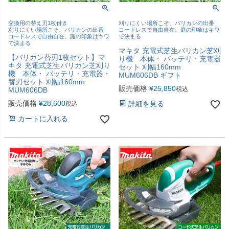
交換用の替え刃1枚付き
刈りにくい場所こそ、バリカンの出番
刈りにくい場所こそ、バリカンの出番
コードレスで自由自在、庭の印象はキワ
コードレスで自由自在、庭の印象はキワ
で決まる
で決まる
マキタ 充電式芝生バリカン芝刈
【バリカン替刃1枚セット】マ
り機 本体・ バッテリ・充電器
キタ 充電式芝生バリカン芝刈り
セット 刈幅160mm
機 本体・ バッテリ・充電器・
MUM606DB ギフト
替刃セット 刈幅160mm
販売価格
¥
25,850
税込
MUM606DB
販売価格
¥
28,600
詳細を見る
税込
カートに入れる