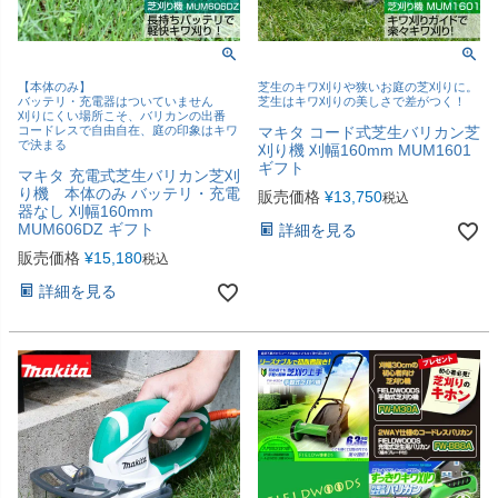
【本体のみ】
芝生のキワ刈りや狭いお庭の芝刈りに。
バッテリ・充電器はついていません
芝生はキワ刈りの美しさで差がつく！
刈りにくい場所こそ、バリカンの出番
コードレスで自由自在、庭の印象はキワ
マキタ コード式芝生バリカン芝
で決まる
刈り機 刈幅160mm MUM1601
ギフト
マキタ 充電式芝生バリカン芝刈
り機 本体のみ バッテリ・充電
販売価格
¥
13,750
税込
器なし 刈幅160mm
MUM606DZ ギフト
詳細を見る
販売価格
¥
15,180
税込
詳細を見る