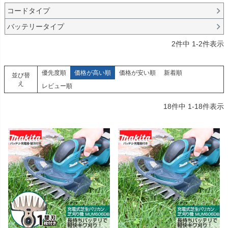
コードタイプ
バッテリータイプ
2
件中
1
-
2
件表示
優先度順
価格が高い順
価格が安い順
新着順
並び替
え
レビュー順
18
件中
1
-
18
件表示