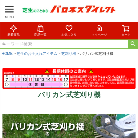
MENU
新着商品
商品一覧
お気に入り
マイページ
カート
HOME
芝生のお手入れアイテム
芝刈り機
バリカン式芝刈り機
バリカン式芝刈り機