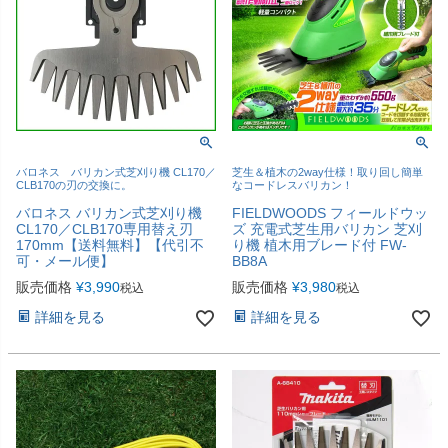
バロネス バリカン式芝刈り機 CL170／
芝生＆植木の2way仕様！取り回し簡単
CLB170の刃の交換に。
なコードレスバリカン！
バロネス バリカン式芝刈り機
FIELDWOODS フィールドウッ
CL170／CLB170専用替え刃
ズ 充電式芝生用バリカン 芝刈
170mm【送料無料】【代引不
り機 植木用ブレード付 FW-
可・メール便】
BB8A
販売価格
¥
3,990
販売価格
¥
3,980
税込
税込
詳細を見る
詳細を見る