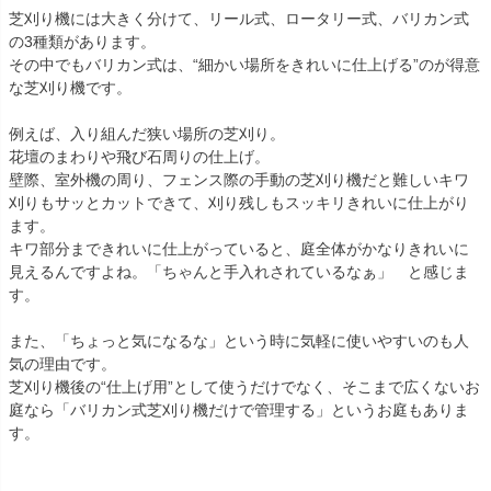
芝刈り機には大きく分けて、リール式、ロータリー式、バリカン式
の3種類があります。
その中でもバリカン式は、“細かい場所をきれいに仕上げる”のが得意
な芝刈り機です。
例えば、入り組んだ狭い場所の芝刈り。
花壇のまわりや飛び石周りの仕上げ。
壁際、室外機の周り、フェンス際の手動の芝刈り機だと難しいキワ
刈りもサッとカットできて、刈り残しもスッキリきれいに仕上がり
ます。
キワ部分まできれいに仕上がっていると、庭全体がかなりきれいに
見えるんですよね。「ちゃんと手入れされているなぁ」 と感じま
す。
また、「ちょっと気になるな」という時に気軽に使いやすいのも人
気の理由です。
芝刈り機後の“仕上げ用”として使うだけでなく、そこまで広くないお
庭なら「バリカン式芝刈り機だけで管理する」というお庭もありま
す。