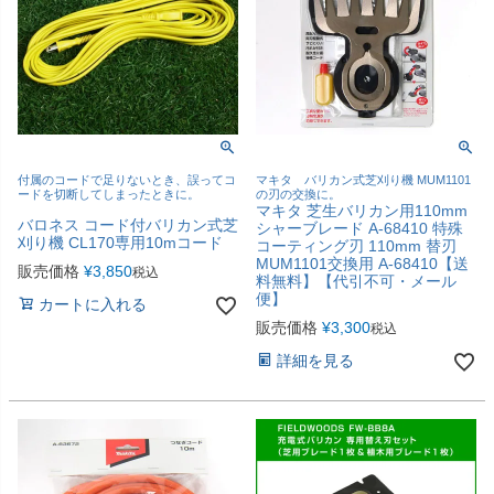
付属のコードで足りないとき、誤ってコ
マキタ バリカン式芝刈り機 MUM1101
ードを切断してしまったときに。
の刃の交換に。
マキタ 芝生バリカン用110mm
バロネス コード付バリカン式芝
シャーブレード A-68410 特殊
刈り機 CL170専用10mコード
コーティング刃 110mm 替刃
MUM1101交換用 A-68410【送
販売価格
¥
3,850
税込
料無料】【代引不可・メール
便】
カートに入れる
販売価格
¥
3,300
税込
詳細を見る