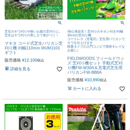
芝生のキワ刈りや狭いお庭の芝刈りに。
/初心者必見！芝刈りのキホン付き/刈幅
芝生はキワ刈りの美しさで差がつく！
30cmの芝刈り機
コードレス（充電式）芝生用バリカンで
マキタ コード式芝生バリカン芝
キワを仕上げます
軽量タイプの入門コンビで簡単キレイな
刈り機 刈幅110mm MUM1101
お庭に♪
ギフト
FIELDWOODS フィールドウッ
販売価格
¥
12,100
税込
ズ 芝刈り機セット 手動式芝刈
り機FW-M30A＆充電式芝生用
詳細を見る
バリカンFW-BB8A
販売価格
¥
10,890
税込
カートに入れる