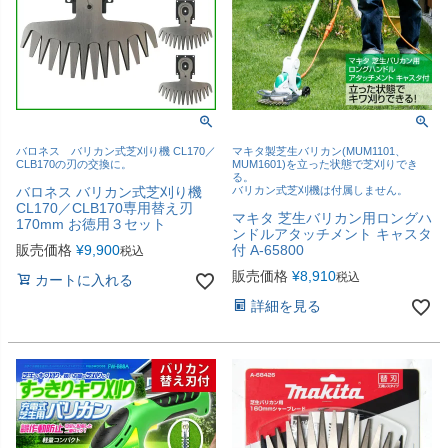
バロネス バリカン式芝刈り機 CL170／
マキタ製芝生バリカン(MUM1101、
CLB170の刃の交換に。
MUM1601)を立った状態で芝刈りでき
る。
バロネス バリカン式芝刈り機
バリカン式芝刈機は付属しません。
CL170／CLB170専用替え刃
マキタ 芝生バリカン用ロングハ
170mm お徳用３セット
ンドルアタッチメント キャスタ
販売価格
¥
9,900
付 A-65800
税込
販売価格
¥
8,910
税込
カートに入れる
詳細を見る