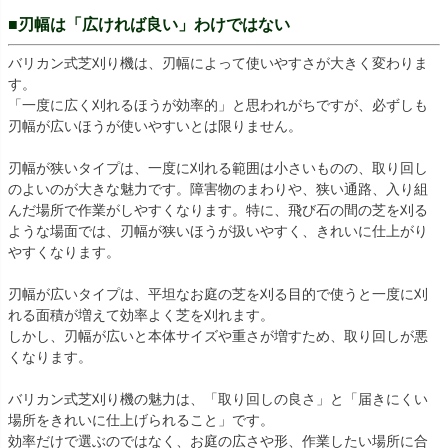
■刃幅は「広ければ良い」わけではない
バリカン式芝刈り機は、刃幅によって使いやすさが大きく変わりま
す。
「一度に広く刈れるほうが効率的」と思われがちですが、必ずしも
刃幅が広いほうが使いやすいとは限りません。
刃幅が狭いタイプは、一度に刈れる範囲は小さいものの、取り回し
のよいのが大きな魅力です。障害物のまわりや、狭い通路、入り組
んだ場所で作業がしやすくなります。特に、飛び石の間の芝を刈る
ような場面では、刃幅が狭いほうが扱いやすく、きれいに仕上がり
やすくなります。
刃幅が広いタイプは、平坦なお庭の芝を刈る目的で使うと一度に刈
れる面積が増えて効率よく芝を刈れます。
しかし、刃幅が広いと本体サイズや重さが増すため、取り回しが悪
くなります。
バリカン式芝刈り機の魅力は、「取り回しの良さ」と「届きにくい
場所をきれいに仕上げられること」です。
効率だけで選ぶのではなく、お庭の広さや形、作業したい場所に合