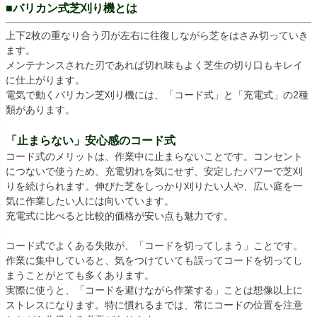
■バリカン式芝刈り機とは
上下2枚の重なり合う刃が左右に往復しながら芝をはさみ切っていき
ます。
メンテナンスされた刃であれば切れ味もよく芝生の切り口もキレイ
に仕上がります。
電気で動くバリカン芝刈り機には、「コード式」と「充電式」の2種
類があります。
「止まらない」安心感のコード式
コード式のメリットは、作業中に止まらないことです。コンセント
につないで使うため、充電切れを気にせず、安定したパワーで芝刈
りを続けられます。伸びた芝をしっかり刈りたい人や、広い庭を一
気に作業したい人には向いています。
充電式に比べると比較的価格が安い点も魅力です。
コード式でよくある失敗が、「コードを切ってしまう」ことです。
作業に集中していると、気をつけていても誤ってコードを切ってし
まうことがとても多くあります。
実際に使うと、「コードを避けながら作業する」ことは想像以上に
ストレスになります。特に慣れるまでは、常にコードの位置を注意