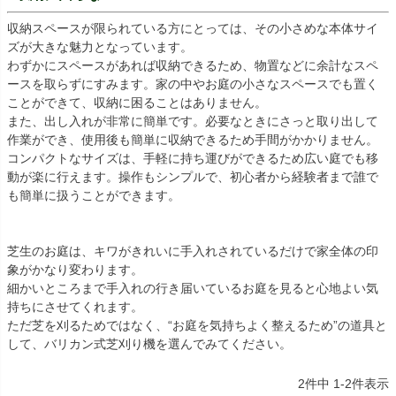
収納スペースが限られている方にとっては、その小さめな本体サイ
ズが大きな魅力となっています。
わずかにスペースがあれば収納できるため、物置などに余計なスペ
ースを取らずにすみます。家の中やお庭の小さなスペースでも置く
ことができて、収納に困ることはありません。
また、出し入れが非常に簡単です。必要なときにさっと取り出して
作業ができ、使用後も簡単に収納できるため手間がかかりません。
コンパクトなサイズは、手軽に持ち運びができるため広い庭でも移
動が楽に行えます。操作もシンプルで、初心者から経験者まで誰で
も簡単に扱うことができます。
芝生のお庭は、キワがきれいに手入れされているだけで家全体の印
象がかなり変わります。
細かいところまで手入れの行き届いているお庭を見ると心地よい気
持ちにさせてくれます。
ただ芝を刈るためではなく、“お庭を気持ちよく整えるため”の道具と
して、バリカン式芝刈り機を選んでみてください。
2
件中
1
-
2
件表示