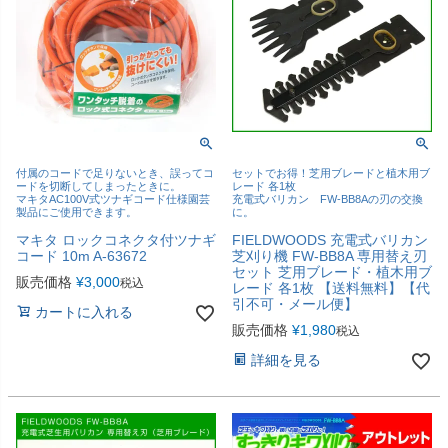
付属のコードで足りないとき、誤ってコ
セットでお得！芝用ブレードと植木用ブ
ードを切断してしまったときに。
レード 各1枚
マキタAC100V式ツナギコード仕様園芸
充電式バリカン FW-BB8Aの刃の交換
製品にご使用できます。
に。
マキタ ロックコネクタ付ツナギ
FIELDWOODS 充電式バリカン
コード 10m A-63672
芝刈り機 FW-BB8A 専用替え刃
セット 芝用ブレード・植木用ブ
販売価格
¥
3,000
税込
レード 各1枚 【送料無料】【代
引不可・メール便】
カートに入れる
販売価格
¥
1,980
税込
詳細を見る