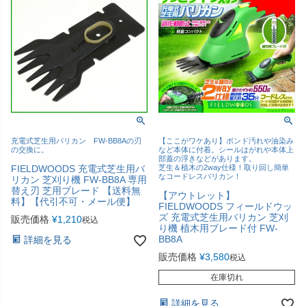
充電式芝生用バリカン FW-BB8Aの刃
【ここがワケあり】ボンド汚れや油染み
の交換に。
など本体に付着。シールはがれや本体上
部蓋の浮きなどがあります。
FIELDWOODS 充電式芝生用バ
芝生＆植木の2way仕様！取り回し簡単
なコードレスバリカン！
リカン 芝刈り機 FW-BB8A 専用
替え刃 芝用ブレード 【送料無
【アウトレット】
料】【代引不可・メール便】
FIELDWOODS フィールドウッ
ズ 充電式芝生用バリカン 芝刈
販売価格
¥
1,210
税込
り機 植木用ブレード付 FW-
BB8A
詳細を見る
販売価格
¥
3,580
税込
在庫切れ
詳細を見る