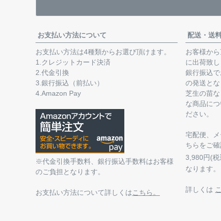
お支払い方法について
配送・送
お支払い方法は4種類からお選び頂けます。
お客様から
1.クレジットカード決済
に出荷致し
2.代金引換
銀行振込で
3.銀行振込（前払い）
の発送とな
4.Amazon Pay
芝生の苗な
な商品につ
ださい。
宅配便、メ
ちらをご確
3,980円
※代金引換手数料、銀行振込手数料はお客様
なります。
のご負担となります。
詳しくは
お支払い方法について詳しくは
こちら。