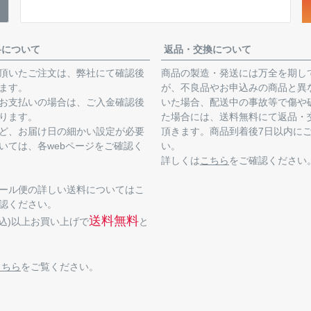
料について
返品・交換について
頂いたご注文は、弊社にて確認後
商品の製造・発送には万全を期し
ます。
が、不良品やお申込みの商品と異
お支払いの場合は、ご入金確認後
いた場合、配送中の事故等で傷や
ります。
た場合には、送料無料にて返品・
ど、お届け日の細かい設定が必要
頂きます。商品到着後7日以内に
いては、各webページをご確認く
い。
詳しくは
こちら
をご確認ください
ール便の詳しい送料についてはこ
認ください。
送料無料
(税込)以上お買い上げで
と
こちら
をご覧ください。