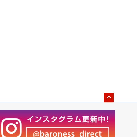
ペー
ジト
ップ
へ