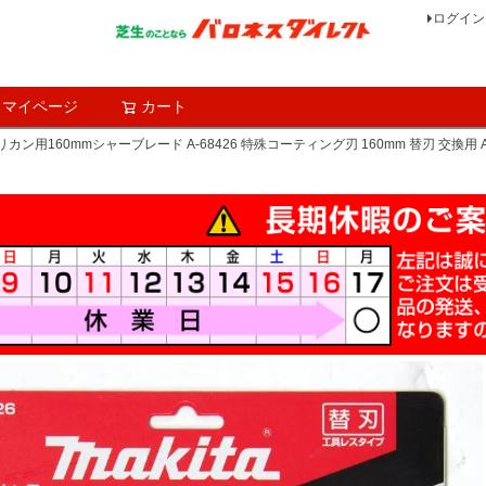
ログイン
マイページ
カート
検索
カン用160mmシャーブレード A-68426 特殊コーティング刃 160mm 替刃 交換