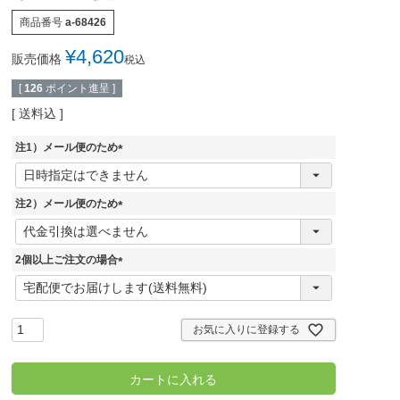
商品番号
a-68426
¥
4,620
販売価格
税込
[
126
ポイント進呈 ]
送料込
注1）メール便のため
(
必
須
注2）メール便のため
)
(
必
須
2個以上ご注文の場合
)
(
必
須
)
お気に入りに登録する
カートに入れる