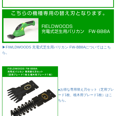
▶FIWLDWOODS 充電式芝生用バリカン FW-BB8Aについてはこち
ら。
●お得な専用替え刃セット（芝用ブレ
ード1枚、植木用ブレード1枚）はこ
ちら。