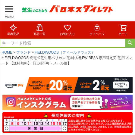
MENU
新着商品
商品一覧
お気に入り
マイページ
カート
HOME
ブランド
FIELDWOODS（フィールドウッズ）
FIELDWOODS 充電式芝生用バリカン 芝刈り機 FW-BB8A 専用替え刃 芝用ブレ
ード 【送料無料】【代引不可・メール便】