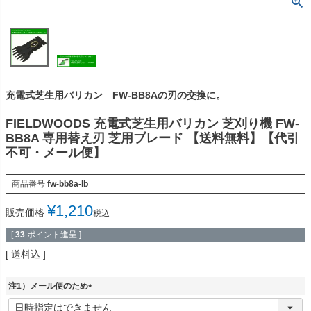
充電式芝生用バリカン FW-BB8Aの刃の交換に。
FIELDWOODS 充電式芝生用バリカン 芝刈り機 FW-
BB8A 専用替え刃 芝用ブレード 【送料無料】【代引
不可・メール便】
商品番号
fw-bb8a-lb
¥
1,210
販売価格
税込
[
33
ポイント進呈 ]
送料込
注1）メール便のため
(