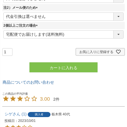
必
須
注2）メール便のため
)
(
必
須
2個以上ご注文の場合
)
(
必
須
)
お気に入りに登録する
カートに入れる
商品についてのお問い合わせ
3.00
2
シゲ
1
栃木県
40代
購入者
投稿日
2023/10/01