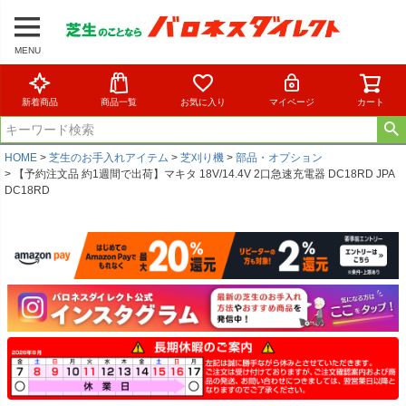
MENU
新着商品
商品一覧
お気に入り
マイページ
カート
HOME
芝生のお手入れアイテム
芝刈り機
部品・オプション
【予約注文品 約1週間で出荷】マキタ 18V/14.4V 2口急速充電器 DC18RD JPA
DC18RD