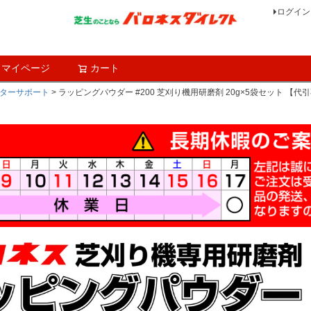
ログイン
マイページ
カート
検索
ターサポート
ラッピングパウダー #200 芝刈り機用研磨剤 20g×5袋セット 【