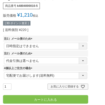
商品番号
k4804000010-5
¥
1,210
販売価格
税込
[
33
ポイント進呈 ]
送料個別
¥
220
注1）メール便のため
(
必
須
注2）メール便のため
)
(
必
須
4個以上ご注文の場合
)
(
必
須
)
お気に入りに登録する
カートに入れる