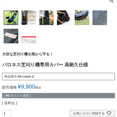
大切な芝刈り機を雨から守る！
バロネス芝刈り機専用カバー 高耐久仕様
商品番号
lm-cover-2
¥
9,900
販売価格
税込
[
90
ポイント進呈 ]
送料込
お気に入りに登録する