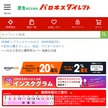
MENU
新着商品
商品一覧
お気に入り
マイページ
カート
HOME
ブランド
バロネス（BARONESS）
芝刈り機オプション・部品・アフターサポート
バロネス芝刈り機専用カバー 高耐久仕様