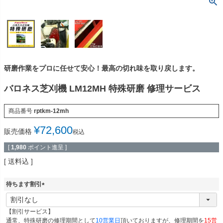
研磨作業をプロに任せて安心！最高の切れ味を取り戻します。
バロネス芝刈機 LM12MH 特殊研磨 修理サービス
商品番号
rptkm-12mh
¥
72,600
販売価格
税込
[
1,980
ポイント進呈 ]
送料込
待ちます割引
(
必
【割引サービス】
須
通常、特殊研磨の修理期間として
10営業日
頂いておりますが、修理期間を
15営
)