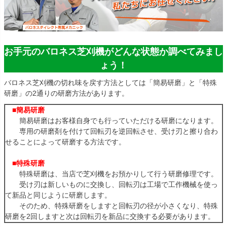
お手元のバロネス芝刈機がどんな状態か調べてみまし
ょう！
バロネス芝刈機の切れ味を戻す方法としては「簡易研磨」と「特殊
研磨」の2通りの研磨方法があります。
■簡易研磨
簡易研磨はお客様自身でも行っていただける研磨になります。
専用の研磨剤を付けて回転刃を逆回転させ、受け刃と擦り合わ
せることによって研磨する方法です。
■特殊研磨
特殊研磨は、当店で芝刈機をお預かりして行う研磨修理です。
受け刃は新しいものに交換し、回転刃は工場で工作機械を使っ
て新品と同じように研磨します。
そのため、特殊研磨をしますと回転刃の径が小さくなり、特殊
研磨を2回しますと次は回転刃を新品に交換する必要があります。