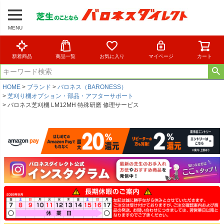
MENU
新着商品
商品一覧
お気に入り
マイページ
カート
HOME
ブランド
バロネス（BARONESS）
芝刈り機オプション・部品・アフターサポート
バロネス芝刈機 LM12MH 特殊研磨 修理サービス