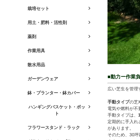
栽培セット
用土・肥料・活性剤
薬剤
作業用具
散水用品
■動力ー作業
ガーデンウェア
広い芝生を管理
鉢・プランター・鉢カバー
手動タイプ
の芝
ハンギングバスケット・ポッ
電気や燃料が不
ト
手動タイプは、
定期的に手入れ
フラワースタンド・ラック
があります。
そのため、30