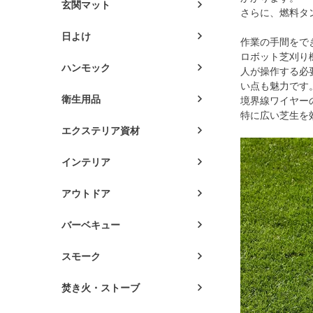
玄関マット
さらに、燃料タ
日よけ
作業の手間をで
ロボット芝刈り
ハンモック
人が操作する必
い点も魅力です
衛生用品
境界線ワイヤー
特に広い芝生を
エクステリア資材
インテリア
アウトドア
バーベキュー
スモーク
焚き火・ストーブ