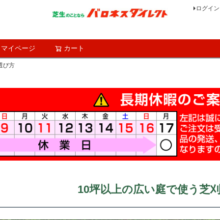
ログイン
マイページ
カート
検索
選び方
10坪以上の広い庭で使う芝