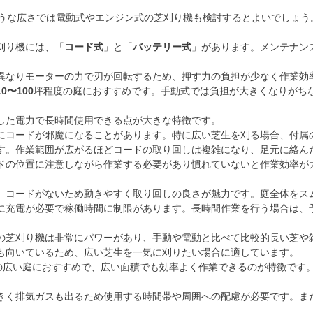
ような広さでは電動式やエンジン式の芝刈り機も検討するとよいでしょう
刈り機には、「
コード式
」と「
バッテリー式
」があります。メンテナン
異なりモーターの力で刃が回転するため、押す力の負担が少なく作業効
10〜100
坪程度の庭におすすめです。手動式では負担が大きくなりがち
した電力で長時間使用できる点が大きな特徴です。
にコードが邪魔になることがあります。特に広い芝生を刈る場合、付属
す。作業範囲が広がるほどコードの取り回しは複雑になり、足元に絡ん
ドの位置に注意しながら作業する必要があり慣れていないと作業効率が
、コードがないため動きやすく取り回しの良さが魅力です。庭全体をス
に充電が必要で稼働時間に制限があります。長時間作業を行う場合は、
の芝刈り機は非常にパワーがあり、手動や電動と比べて比較的長い芝や
も向いているため、広い芝生を一気に刈りたい場合に適しています。
の広い庭におすすめで、広い面積でも効率よく作業できるのが特徴です
。
きく排気ガスも出るため使用する時間帯や周囲への配慮が必要です。ま