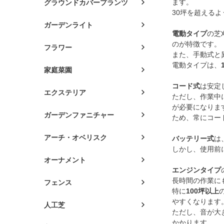
ます。
グラウンドカバープランツ
30坪を超える
ガーデンライト
電動タイプ
の芝
のが特徴です。
フラワー
また、手動式と
電動タイプは、
家庭菜園
コード式
は安定
エクステリア
ただし、作業中
が必要になりま
ガーデンファニチャー
ため、常にコー
アーチ・オベリスク
バッテリー式
は
しかし、使用前
オーナメント
エンジンタイプ
長時間の作業に
フェンス
特に
100坪以上
やすくなります
人工芝
ただし、音が大
かかります。