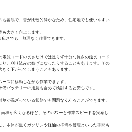
。
スも容易で、音が比較的静かなため、住宅地でも使いやすい
率も大きく向上します。
な広さでも、無理なく作業できます。
の電源コードの長さだけでは足りず十分な長さの延長コード
だり、刈り込みの妨げになったりすることもあります。その
大きく下がってしまうこともあります。
ムーズに移動しながら作業できます。
予備バッテリーの用意も含めて検討すると安心です。
雑草が混ざっている状態でも問題なく刈ることができます。
。面積が広くなるほど、そのパワーと作業スピードを実感し
た、本体が重くガソリンや軽油の準備や管理といった手間も