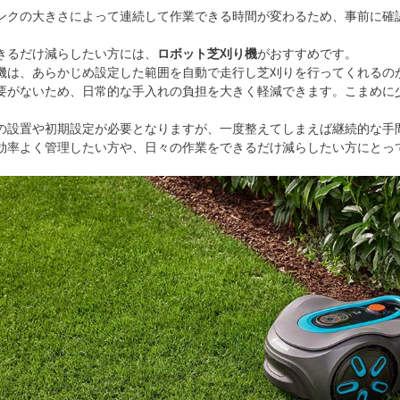
ンクの大きさによって連続して作業できる時間が変わるため、事前に確
きるだけ減らしたい方には、
ロボット芝刈り機
がおすすめです。
機は、あらかじめ設定した範囲を自動で走行し芝刈りを行ってくれるの
要がないため、日常的な手入れの負担を大きく軽減できます。こまめに
。
の設置や初期設定が必要となりますが、一度整えてしまえば継続的な手
効率よく管理したい方や、日々の作業をできるだけ減らしたい方にとっ