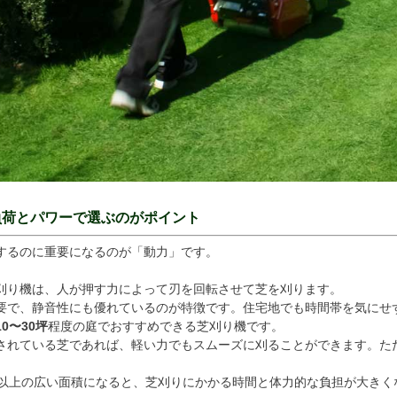
負荷とパワーで選ぶのがポイント
するのに重要になるのが「動力」です。
刈り機は、人が押す力によって刃を回転させて芝を刈ります。
要で、静音性にも優れているのが特徴です。住宅地でも時間帯を気にせ
10〜30坪
程度の庭でおすすめできる芝刈り機です。
されている芝であれば、軽い力でもスムーズに刈ることができます。た
坪以上の広い面積になると、芝刈りにかかる時間と体力的な負担が大き