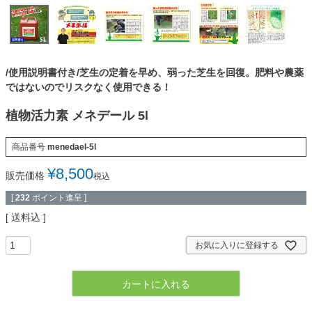
/使用説明書付き/芝生の定着を早め、弱った芝生を回復。肥料や農薬
ではないのでリスクなく使用できる！
植物活力素 メネデール 5l
商品番号
menedael-5l
¥
8,500
販売価格
税込
[
232
ポイント進呈 ]
送料込
お気に入りに登録する
カートに入れる