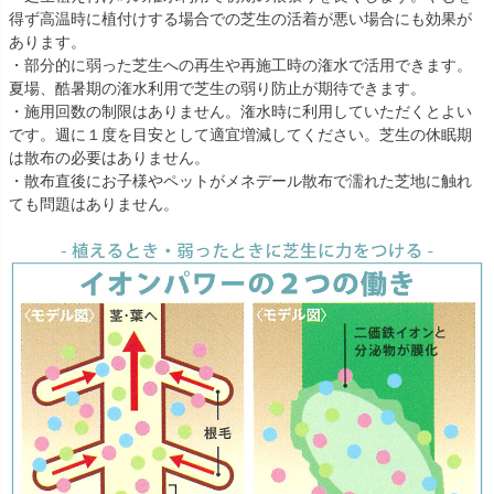
得ず高温時に植付けする場合での芝生の活着が悪い場合にも効果が
あります。
・部分的に弱った芝生への再生や再施工時の潅水で活用できます。
夏場、酷暑期の潅水利用で芝生の弱り防止が期待できます。
・施用回数の制限はありません。潅水時に利用していただくとよい
です。週に１度を目安として適宜増減してください。芝生の休眠期
は散布の必要はありません。
・散布直後にお子様やペットがメネデール散布で濡れた芝地に触れ
ても問題はありません。