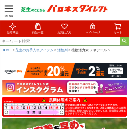
MENU
新着商品
商品一覧
お気に入り
マイページ
カート
HOME
芝生のお手入れアイテム
活性剤
植物活力素 メネデール 5l