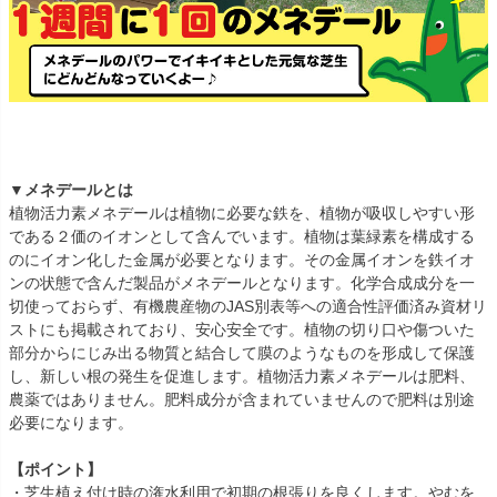
▼メネデールとは
植物活力素メネデールは植物に必要な鉄を、植物が吸収しやすい形
である２価のイオンとして含んでいます。植物は葉緑素を構成する
のにイオン化した金属が必要となります。その金属イオンを鉄イオ
ンの状態で含んだ製品がメネデールとなります。化学合成成分を一
切使っておらず、有機農産物のJAS別表等への適合性評価済み資材リ
ストにも掲載されており、安心安全です。植物の切り口や傷ついた
部分からにじみ出る物質と結合して膜のようなものを形成して保護
し、新しい根の発生を促進します。植物活力素メネデールは肥料、
農薬ではありません。肥料成分が含まれていませんので肥料は別途
必要になります。
【ポイント】
・芝生植え付け時の潅水利用で初期の根張りを良くします。やむを