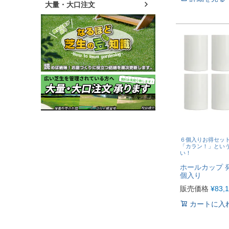
大量・大口注文
６個入りお得セッ
「カラン！」とい
い！
ホールカップ 
個入り
販売価格
¥
83,
カートに入