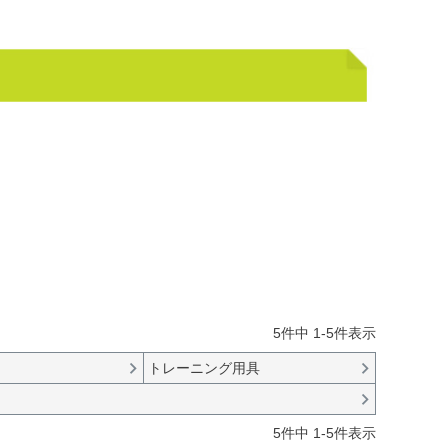
5
件中
1
-
5
件表示
トレーニング用具
5
件中
1
-
5
件表示