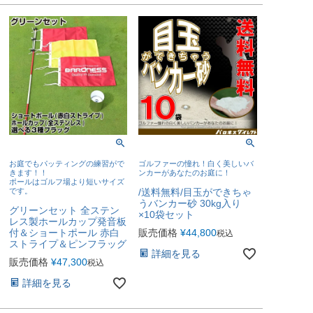
お庭でもパッティングの練習がで
ゴルファーの憧れ！白く美しいバ
きます！！
ンカーがあなたのお庭に！
ポールはゴルフ場より短いサイズ
です。
/送料無料/目玉ができちゃ
うバンカー砂 30kg入り
グリーンセット 全ステン
×10袋セット
レス製ホールカップ発音板
付＆ショートポール 赤白
販売価格
¥
44,800
税込
ストライプ＆ピンフラッグ
詳細を見る
販売価格
¥
47,300
税込
詳細を見る