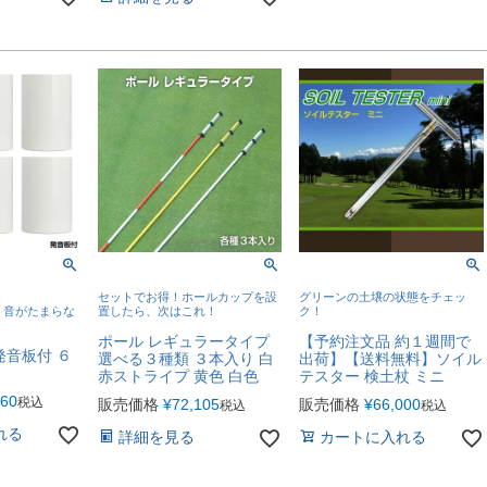
ト
セットでお得！ホールカップを設
グリーンの土壌の状態をチェッ
う音がたまらな
置したら、次はこれ！
ク！
ポール レギュラータイプ
【予約注文品 約１週間で
発音板付 ６
選べる３種類 ３本入り 白
出荷】【送料無料】ソイル
赤ストライプ 黄色 白色
テスター 検土杖 ミニ
160
税込
販売価格
¥
72,105
販売価格
¥
66,000
税込
税込
れる
詳細を見る
カートに入れる