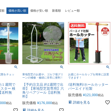
度順
価格が高い順
価格が安い順
新着順
レビュー順
状態をチェッ
寒地型芝のお庭や、ゴルフ場グリ
お庭にホールカップを簡単に設置
ーンの補修・修繕に非常に便利！
できます！
約１週間で
【予約注文品 約1週間で出
/送料無料/ホールカッター
スター 検
荷】【寒地型芝苗専用】六
パーエイド社製
【送料無
角リペアツール【送料無
販売価格
¥
121,000
税込
料】
詳細を見る
,000
販売価格
¥
176,000
税込
税込
詳細を見る