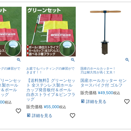
ングの練習がで
お庭でもパッティングの練習がで
国産のホールカッター！
きます！！
刃は耐久性が高く丈夫！
グリーンセッ
【送料無料】グリーンセッ
国産ホールカッター セン
ス製ホール
ト 全ステンレス製ホール
タースパイク付 ゴルフ
付＆ポール
カップ発音板付＆ポール
販売価格
¥
49,500
税込
ラッグ
白赤ストライプ＆ピンフラ
ッグ
詳細を見る
000
税込
販売価格
¥
55,000
税込
詳細を見る