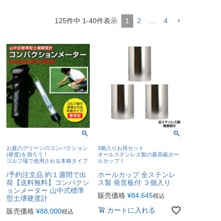
125
件中
1
-
40
件表示
1
2
…
4
お庭のグリーンのコンパクション
3個入りお得セット
(硬度)を測ろう！
オールステンレス製の最高級ホー
ゴルフ場で使用される本格タイプ
ルカップ！
/予約注文品 約１週間で出
ホールカップ 全ステンレ
荷【送料無料】コンパクシ
ス製 発音板付 ３個入り
ョンメーター 山中式標準
販売価格
¥
84,645
税込
型土壌硬度計
カートに入れる
販売価格
¥
88,000
税込