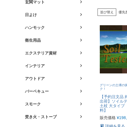
玄関マット
並び替え
優先
日よけ
ハンモック
衛生用品
エクステリア資材
インテリア
アウトドア
グリーンの土壌の
ク！
バーベキュー
【予約注文品 
出荷】ソイルテ
スモーク
土杖 大タイプ
料】
焚き火・ストーブ
販売価格
¥
198
詳細を見る