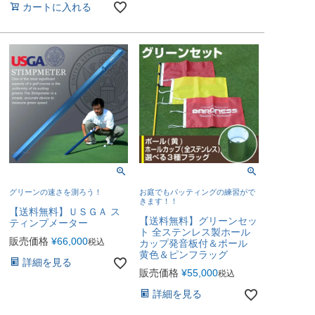
カートに入れる
グリーンの速さを測ろう！
お庭でもパッティングの練習がで
きます！！
【送料無料】ＵＳＧＡ ス
【送料無料】グリーンセッ
ティンプメーター
ト 全ステンレス製ホール
販売価格
¥
66,000
税込
カップ発音板付＆ポール
黄色＆ピンフラッグ
詳細を見る
販売価格
¥
55,000
税込
詳細を見る