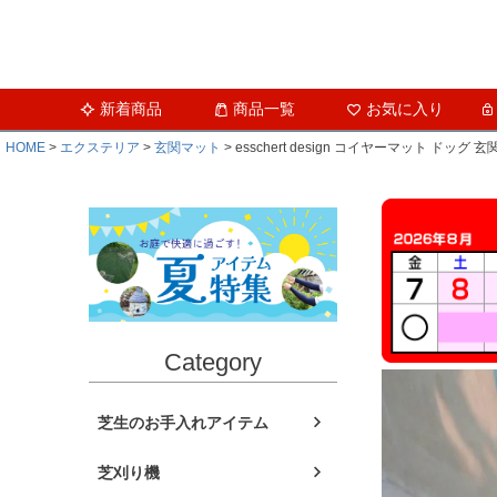
新着商品
商品一覧
お気に入り
HOME
エクステリア
玄関マット
esschert design コイヤーマット ド
Category
芝生のお手入れアイテム
芝刈り機