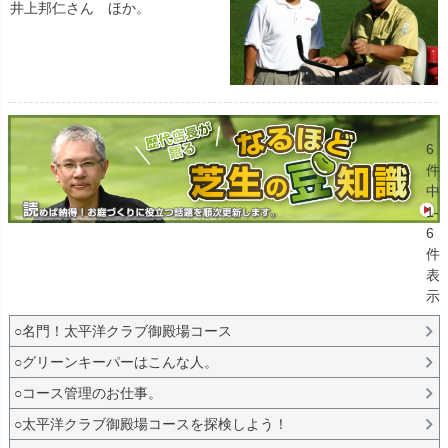
井上邦仁さん ほか。
6
件
中
1
-
6
件
表
示
○名門！太平洋クラブ御殿場コース
○グリーンキーパーはこんな人。
○コース管理のお仕事。
○太平洋クラブ御殿場コースを探検しよう！